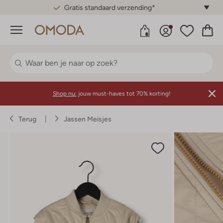
Gratis standaard verzending*
Menu
Shop nu:
jouw must-haves tot 70% korting!
Terug
Jassen Meisjes