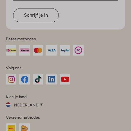
Schrijf je in
Betaalmethodes
Volg ons
Omoda
Omoda
Omoda
Omoda
Omoda
Kies je land
Instagram
Facebook
TikTok
LinkedIn
YouTube
NEDERLAND
Kies
Verzendmethodes
je
Sluit
land