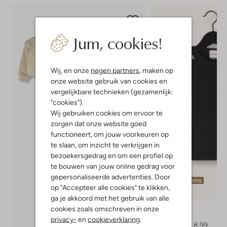
Jum, cookies!
Wij, en onze
negen partners
, maken op
onze website gebruik van cookies en
vergelijkbare technieken (gezamenlijk:
"cookies").
Wij gebruiken cookies om ervoor te
zorgen dat onze website goed
functioneert, om jouw voorkeuren op
te slaan, om inzicht te verkrijgen in
bezoekersgedrag en om een profiel op
te bouwen van jouw online gedrag voor
gepersonaliseerde advertenties. Door
Laatste items
op "Accepteer alle cookies" te klikken,
-50%
ga je akkoord met het gebruik van alle
Retour
cookies zoals omschreven in onze
Top
privacy-
en
cookieverklaring
.
Ontdek de look
€ 17,99
€ 8,99