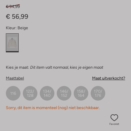
€ 94,99
€ 56,99
Kleur:
Beige
Kies je maat:
Dit item valt normaal, kies je eigen maat
Maattabel
Maat uitverkocht?
122/
134/
146/
158/
170/
116
128
140
152
164
176
Sorry, dit item is momenteel (nog) niet beschikbaar.
Favoriet