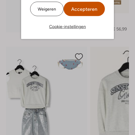
Laatste items
Accepteren
Weigeren
-40%
Retour
Jack
Ontdek de look
Cookie-instellingen
€ 94,99
€ 56,99