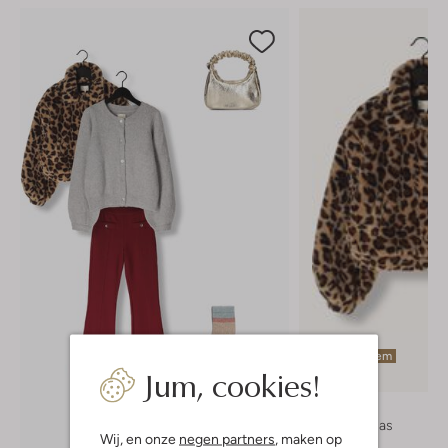
Laatste item
Jum, cookies!
Ai&ko
Faux fur jas
Wij, en onze
negen partners
, maken op
€ 119,99