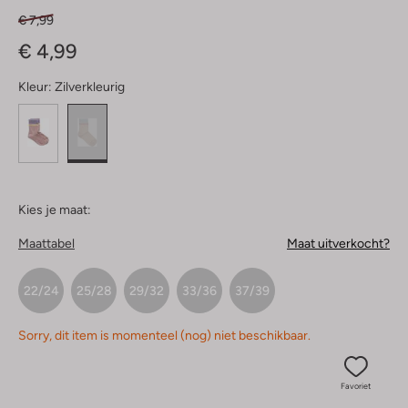
€ 7,99
€ 4,99
Kleur:
Zilverkleurig
Kies je maat:
Maattabel
Maat uitverkocht?
22/24
25/28
29/32
33/36
37/39
Sorry, dit item is momenteel (nog) niet beschikbaar.
Favoriet