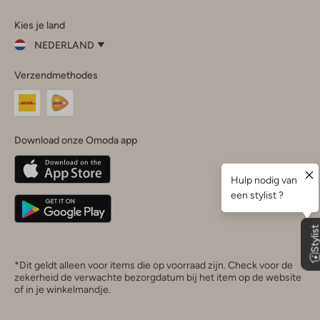
Omoda
Omoda
Omoda
Omoda
Omoda
Kies je land
Instagram
Facebook
TikTok
LinkedIn
YouTube
NEDERLAND
Kies
Verzendmethodes
je
Sluit
land
Nederland
België
(Nederlands)
Download onze Omoda app
Belgique
(Français)
Deutschland
*Dit geldt alleen voor items die op voorraad zijn. Check voor de
zekerheid de verwachte bezorgdatum bij het item op de website
of in je winkelmandje.