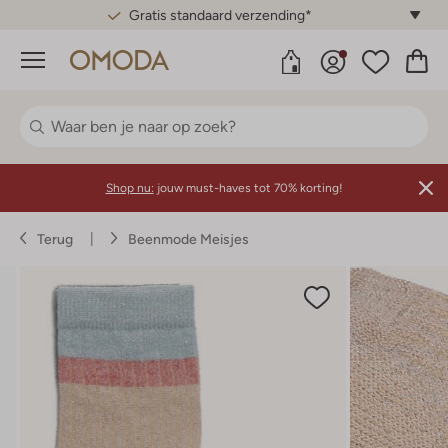
Gratis standaard verzending*
Menu
Shop nu:
jouw must-haves tot 70% korting!
Terug
Beenmode Meisjes