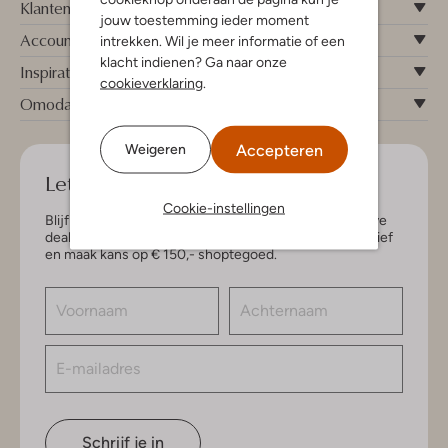
Klantenservice
jouw toestemming ieder moment
Account
intrekken. Wil je meer informatie of een
klacht indienen? Ga naar onze
Inspiratie
cookieverklaring
.
Omoda
Accepteren
Weigeren
Let's keep in touch!
Cookie-instellingen
Blijf op de hoogte van de nieuwste items en exclusieve
deals, speciaal voor jou. Schrijf je in voor de nieuwsbrief
en maak kans op € 150,- shoptegoed.
Schrijf je in