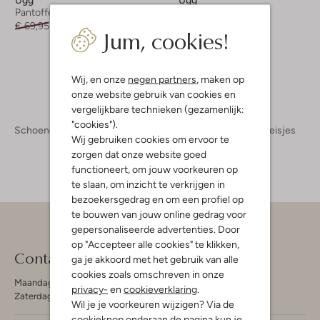
Pantoffels
Pantoffels
€ 69,95
€ 41,99
€ 79,95
€ 39,95
Jum, cookies!
+ meer kleuren
Wij, en onze
negen partners
, maken op
onze website gebruik van cookies en
vergelijkbare technieken (gezamenlijk:
"cookies").
Schoenen
Kinderschoenen
Meisjes
Pantoffels Meisjes
Wij gebruiken cookies om ervoor te
zorgen dat onze website goed
functioneert, om jouw voorkeuren op
te slaan, om inzicht te verkrijgen in
bezoekersgedrag en om een profiel op
te bouwen van jouw online gedrag voor
gepersonaliseerde advertenties. Door
op "Accepteer alle cookies" te klikken,
Contact
ga je akkoord met het gebruik van alle
cookies zoals omschreven in onze
Maandag - Vrijdag 09:00 - 19:00 uur
privacy-
en
cookieverklaring
.
Zaterdag 09:00 - 17:00 uur
Wil je je voorkeuren wijzigen? Via de
cookieknop onderaan de pagina kun je