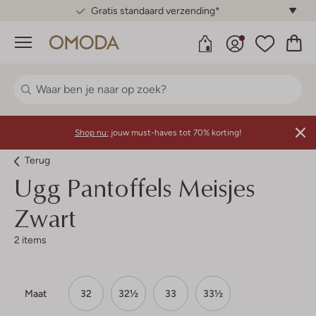
Gratis standaard verzending*
Menu
Shop nu:
jouw must-haves tot 70% korting!
Terug
Ugg
Pantoffels Meisjes
Zwart
2 items
Maat
32
32½
33
33½