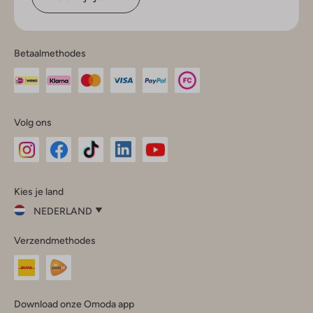
Betaalmethodes
Volg ons
Omoda
Omoda
Omoda
Omoda
Omoda
Kies je land
Instagram
Facebook
TikTok
LinkedIn
YouTube
NEDERLAND
Kies
Verzendmethodes
je
Sluit
land
Nederland
België
(Nederlands)
Download onze Omoda app