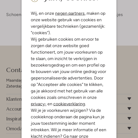
Wij, en onze
negen partners
, maken op
Schoenen
Kinderschoenen
Meisjes
Laarzen Meisjes
onze website gebruik van cookies en
vergelijkbare technieken (gezamenlijk:
"cookies").
Wij gebruiken cookies om ervoor te
zorgen dat onze website goed
functioneert, om jouw voorkeuren op
te slaan, om inzicht te verkrijgen in
bezoekersgedrag en om een profiel op
Contact
te bouwen van jouw online gedrag voor
gepersonaliseerde advertenties. Door
Maandag - Vrijdag 09:00 - 19:00 uur
op "Accepteer alle cookies" te klikken,
Zaterdag 09:00 - 17:00 uur
ga je akkoord met het gebruik van alle
cookies zoals omschreven in onze
Klantenservice
privacy-
en
cookieverklaring
.
Account
Wil je je voorkeuren wijzigen? Via de
cookieknop onderaan de pagina kun je
Inspiratie
jouw toestemming ieder moment
Omoda
intrekken. Wil je meer informatie of een
klacht indienen? Ga naar onze