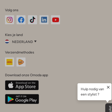
Volg ons
Omoda
Omoda
Omoda
Omoda
Omoda
Kies je land
Instagram
Facebook
TikTok
LinkedIn
YouTube
NEDERLAND
Kies
Verzendmethodes
je
Sluit
land
Nederland
België
(Nederlands)
Download onze Omoda app
Belgique
(Français)
Deutschland