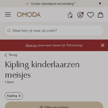
Gratis standaard verzending*
Menu
Shop nu:
jouw must-haves tot 70% korting!
Terug
Kipling kinderlaarzen
meisjes
1 item
Kipling
Filter en sorteer