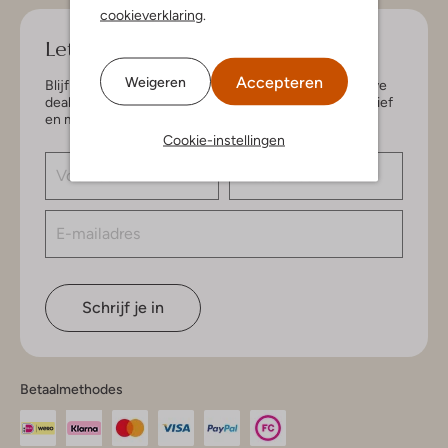
cookieverklaring
.
Let's keep in touch!
Accepteren
Weigeren
Blijf op de hoogte van de nieuwste items en exclusieve
deals, speciaal voor jou. Schrijf je in voor de nieuwsbrief
en maak kans op € 150,- shoptegoed.
Cookie-instellingen
Schrijf je in
Betaalmethodes