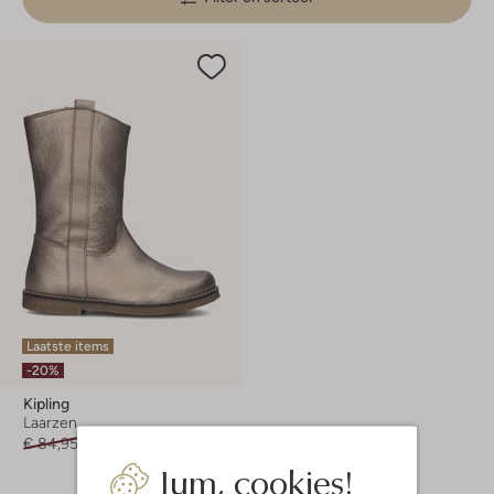
Laatste items
-20%
Kipling
Laarzen
€ 84,95
€ 67,99
Jum, cookies!