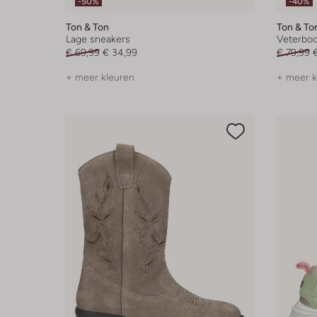
-50%
-40%
Ton & Ton
Ton & To
Lage sneakers
Veterboo
€ 69,99
€ 34,99
€ 79,99
+ meer kleuren
+ meer k