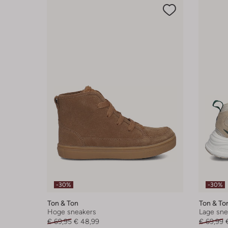
-30%
-30%
Ton & Ton
Ton & To
Hoge sneakers
Lage sne
€ 69,95
€ 48,99
€ 69,99