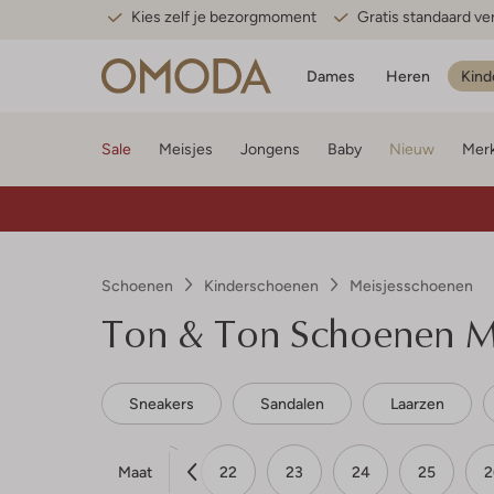
Kies zelf je bezorgmoment
Gratis standaard v
Dames
Heren
Kind
Sale
Meisjes
Jongens
Baby
Nieuw
Mer
Schoenen
Kinderschoenen
Meisjesschoenen
Ton & Ton
Schoenen Me
Sneakers
Sandalen
Laarzen
Maat
20
21
22
23
24
25
2