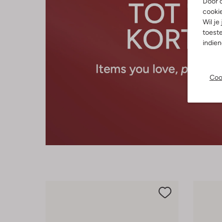
Door o
cooki
Wil je
toeste
indie
Coo