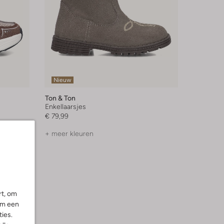
Nieuw
Ton & Ton
Enkellaarsjes
€ 79,99
+ meer kleuren
rt, om
om een
ies.