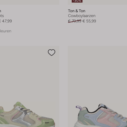
-30%
n
Ton & Ton
ts
Cowboylaarzen
€ 47,99
€ 79,99
€ 55,99
leuren