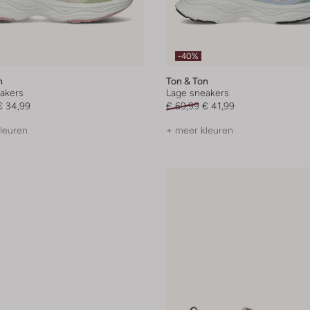
-40%
n
Ton & Ton
akers
Lage sneakers
€ 34,99
€ 69,99
€ 41,99
leuren
+ meer kleuren