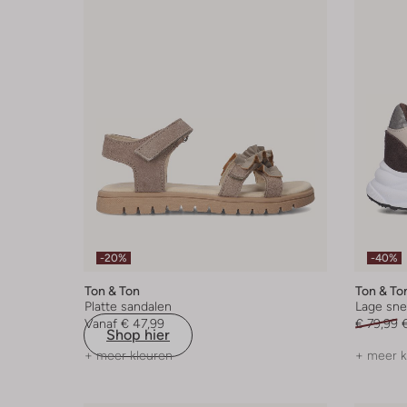
-20%
-40%
Ton & Ton
Ton & To
Platte sandalen
Lage sne
Vanaf
€ 47,99
€ 79,99
Shop hier
+ meer kleuren
+ meer k