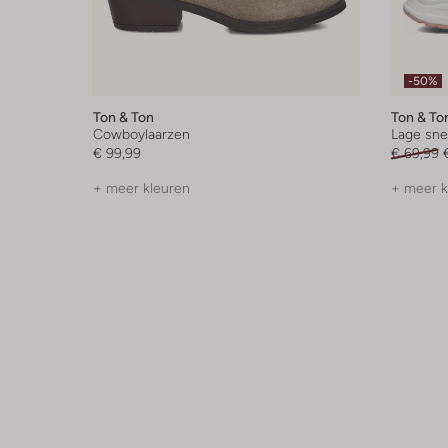
-50%
Ton & Ton
Ton & To
Cowboylaarzen
Lage sne
€ 99,99
€ 69,99
+ meer kleuren
+ meer k