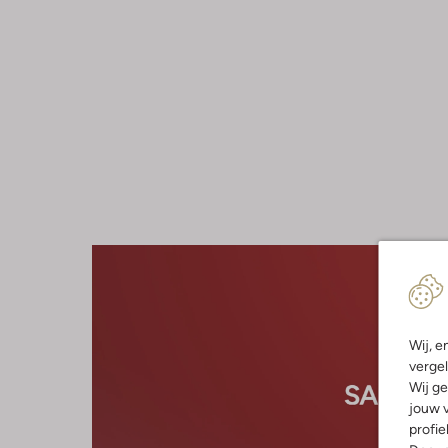
Wij, e
vergel
Wij ge
jouw v
profie