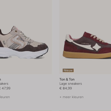
Nieuw
n
Ton & Ton
akers
Lage sneakers
€ 47,99
€ 84,99
leuren
+ meer kleuren