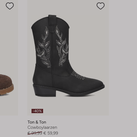
-40%
Ton & Ton
Cowboylaarzen
€ 99,99
€ 59,99