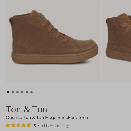
Ton & Ton
Cognac Ton & Ton Hoge Sneakers Tone
5
1
5
/5
(1 beoordeling)