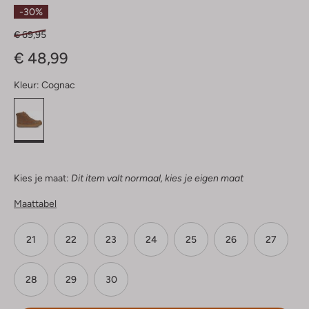
Sterren
-30%
€ 69,95
€ 48,99
Kleur:
Cognac
Kies je maat:
Dit item valt normaal, kies je eigen maat
Maattabel
21
22
23
24
25
26
27
28
29
30