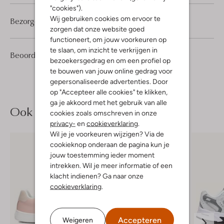
"cookies").
Wij gebruiken cookies om ervoor te
Bezorgen & retourneren
zorgen dat onze website goed
functioneert, om jouw voorkeuren op
te slaan, om inzicht te verkrijgen in
1
5
Beoordelingen
(1)
5
/5
bezoekersgedrag en om een profiel op
Sterren
te bouwen van jouw online gedrag voor
gepersonaliseerde advertenties. Door
op "Accepteer alle cookies" te klikken,
ga je akkoord met het gebruik van alle
Ook iets voor jou?
cookies zoals omschreven in onze
privacy-
en
cookieverklaring
.
Wil je je voorkeuren wijzigen? Via de
cookieknop onderaan de pagina kun je
jouw toestemming ieder moment
intrekken. Wil je meer informatie of een
klacht indienen? Ga naar onze
cookieverklaring
.
Accepteren
Weigeren