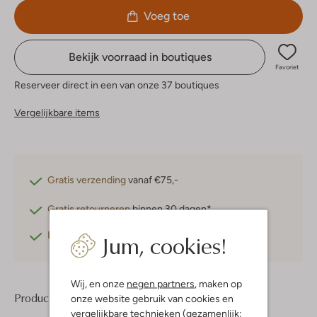
Voeg toe
Bekijk voorraad in boutiques
Favoriet
Reserveer direct in een van onze 37 boutiques
Vergelijkbare items
Gratis verzending
vanaf €75,-
Gratis retourneren
binnen 30 dagen*
Jum, cookies!
Betaal achteraf
met Klarna
Wij, en onze
negen partners
, maken op
Product informatie
onze website gebruik van cookies en
vergelijkbare technieken (gezamenlijk: