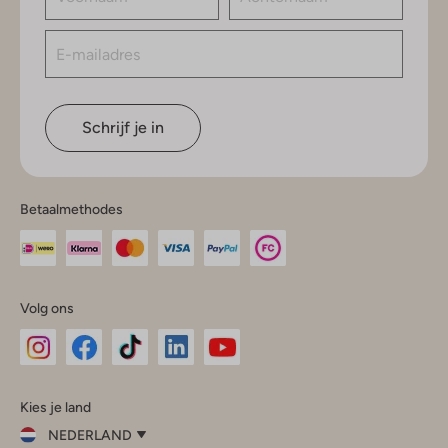
Schrijf je in
Betaalmethodes
Volg ons
Omoda
Omoda
Omoda
Omoda
Omoda
Kies je land
Instagram
Facebook
TikTok
LinkedIn
YouTube
NEDERLAND