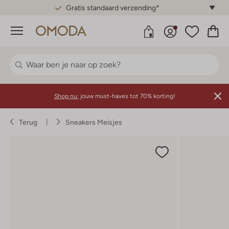
Gratis standaard verzending*
Menu
Shop nu:
jouw must-haves tot 70% korting!
Terug
Sneakers Meisjes