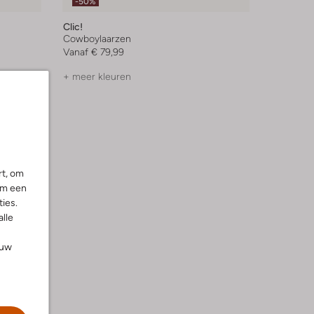
-50%
Clic!
Cowboylaarzen
Vanaf
€ 79,99
+ meer kleuren
rt, om
om een
ies.
alle
ouw