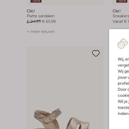
-30%
-50%
Clic!
Clic!
Platte sandalen
Sneaker
€ 94,99
€ 65,99
Vanaf
€ 
+ meer kleuren
Wij, e
vergel
Wij ge
jouw v
profie
Door o
cooki
Wil je
toeste
indie