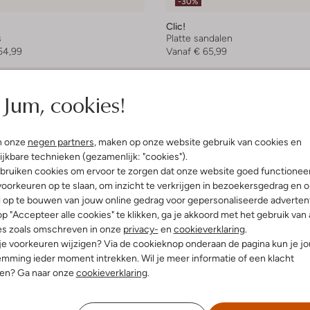
-30%
Clic!
s
Platte sandalen
54,99
Vanaf
€ 65,99
+ meer kleuren
Jum, cookies!
n onze
negen partners
, maken op onze website gebruik van cookies en
ijkbare technieken (gezamenlijk: "cookies").
bruiken cookies om ervoor te zorgen dat onze website goed functionee
oorkeuren op te slaan, om inzicht te verkrijgen in bezoekersgedrag en 
l op te bouwen van jouw online gedrag voor gepersonaliseerde advertent
p "Accepteer alle cookies" te klikken, ga je akkoord met het gebruik van 
es zoals omschreven in onze
privacy-
en
cookieverklaring
.
 je voorkeuren wijzigen? Via de cookieknop onderaan de pagina kun je j
mming ieder moment intrekken. Wil je meer informatie of een klacht
nen? Ga naar onze
cookieverklaring
.