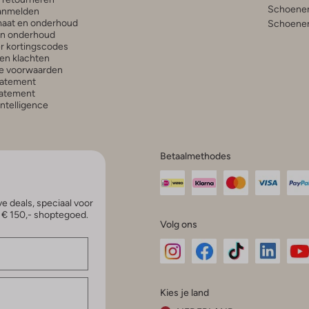
Schoenen
anmelden
aat en onderhoud
Schoenen
en onderhoud
r kortingscodes
en klachten
e voorwaarden
tatement
atement
 Intelligence
Betaalmethodes
e deals, speciaal voor
p € 150,- shoptegoed.
Volg ons
Omoda
Omoda
Omoda
Omoda
Om
Kies je land
Instagram
Facebook
TikTok
LinkedI
Yo