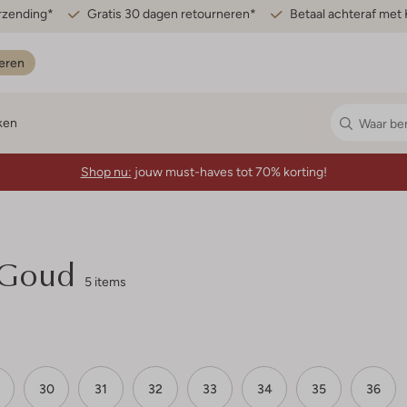
erzending*
Gratis 30 dagen retourneren*
Betaal achteraf met 
eren
ken
Shop nu:
jouw must-haves tot 70% korting!
 Goud
5 items
30
31
32
33
34
35
36