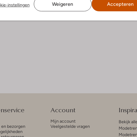
Weigeren
Accepteren
kie-instellingen
enservice
Account
Inspira
Mijn account
Bekijk all
n en bezorgen
Veelgestelde vragen
Modetren
gelijkheden
Modetren
n retourneren