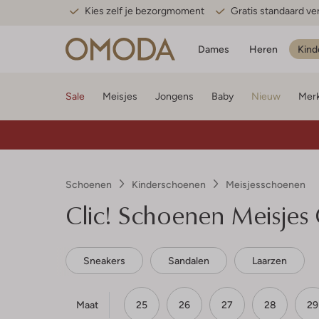
Kies zelf je bezorgmoment
Gratis standaard v
Dames
Heren
Kind
Sale
Meisjes
Jongens
Baby
Nieuw
Mer
Schoenen
Kinderschoenen
Meisjesschoenen
Clic!
Schoenen Meisjes
Sneakers
Sandalen
Laarzen
Maat
25
26
27
28
29