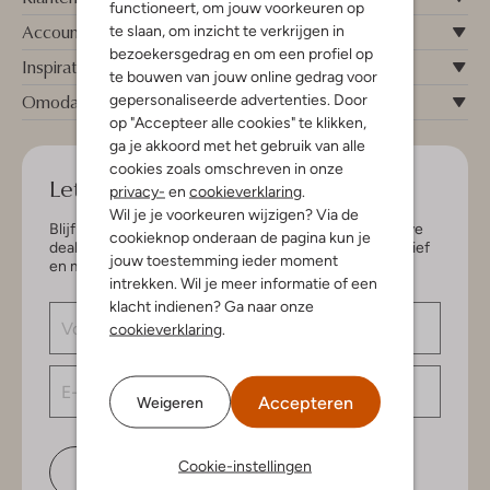
functioneert, om jouw voorkeuren op
Account
te slaan, om inzicht te verkrijgen in
bezoekersgedrag en om een profiel op
Inspiratie
te bouwen van jouw online gedrag voor
Omoda
gepersonaliseerde advertenties. Door
op "Accepteer alle cookies" te klikken,
ga je akkoord met het gebruik van alle
cookies zoals omschreven in onze
Let's keep in touch!
privacy-
en
cookieverklaring
.
Wil je je voorkeuren wijzigen? Via de
Blijf op de hoogte van de nieuwste items en exclusieve
cookieknop onderaan de pagina kun je
deals, speciaal voor jou. Schrijf je in voor de nieuwsbrief
jouw toestemming ieder moment
en maak kans op € 150,- shoptegoed.
intrekken. Wil je meer informatie of een
klacht indienen? Ga naar onze
cookieverklaring
.
Accepteren
Weigeren
Cookie-instellingen
Schrijf je in