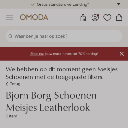
Gratis standaard verzending*
Menu
Shop nu:
jouw must-haves tot 70% korting!
We hebben op dit moment geen Meisjes
Schoenen met de toegepaste filters.
Terug
Bjorn Borg
Schoenen
Meisjes Leatherlook
0 item