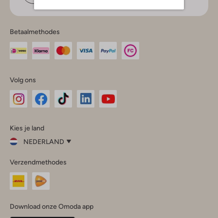
Betaalmethodes
Volg ons
Omoda
Omoda
Omoda
Omoda
Omoda
Kies je land
Instagram
Facebook
TikTok
LinkedIn
YouTube
NEDERLAND
Kies
Verzendmethodes
je
Sluit
land
Nederland
België
(Nederlands)
Download onze Omoda app
Belgique
(Français)