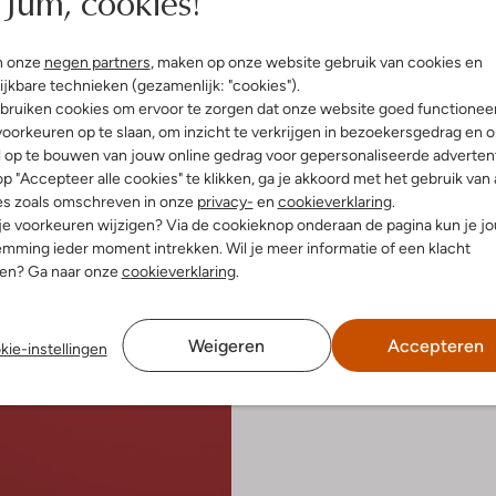
Jum, cookies!
n onze
negen partners
, maken op onze website gebruik van cookies en
ijkbare technieken (gezamenlijk: "cookies").
bruiken cookies om ervoor te zorgen dat onze website goed functionee
oorkeuren op te slaan, om inzicht te verkrijgen in bezoekersgedrag en 
l op te bouwen van jouw online gedrag voor gepersonaliseerde advertent
Laatste item
p "Accepteer alle cookies" te klikken, ga je akkoord met het gebruik van 
es zoals omschreven in onze
privacy-
en
cookieverklaring
.
Birkenstock
 je voorkeuren wijzigen? Via de cookieknop onderaan de pagina kun je j
Slippers
mming ieder moment intrekken. Wil je meer informatie of een klacht
€ 59,99
nen? Ga naar onze
cookieverklaring
.
Weigeren
Accepteren
kie-instellingen