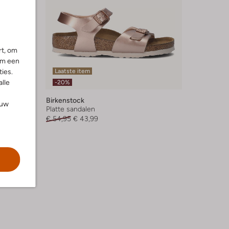
rt, om
om een
ies.
Laatste item
alle
-20%
Birkenstock
ouw
Platte sandalen
€ 54,95
€ 43,99