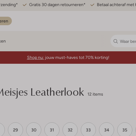
erzending*
Gratis 30 dagen retourneren*
Betaal achteraf met 
eren
ken
Shop nu:
jouw must-haves tot 70% korting!
isjes Leatherlook
12 items
29
30
31
32
33
34
35