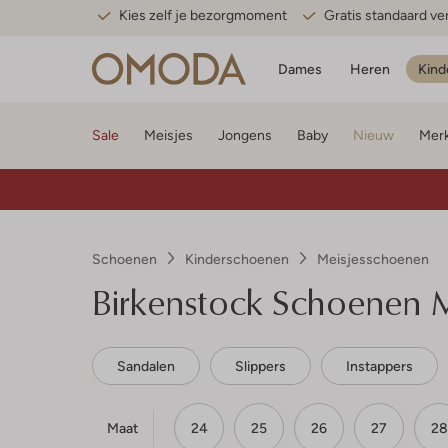
Kies zelf je bezorgmoment
Gratis standaard v
Dames
Heren
Kind
Sale
Meisjes
Jongens
Baby
Nieuw
Mer
Schoenen
Kinderschoenen
Meisjesschoenen
Birkenstock
Schoenen Me
Sandalen
Slippers
Instappers
Maat
24
25
26
27
28