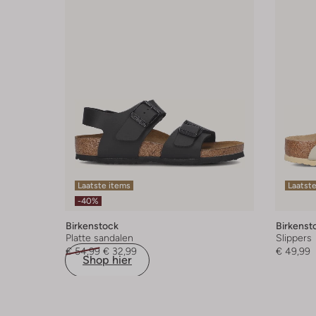
Laatste items
Laatst
-40%
Birkenstock
Birkenst
Platte sandalen
Slippers
€ 54,99
€ 32,99
€ 49,99
Shop hier