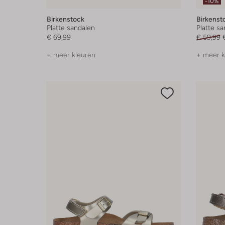
-10%
Birkenstock
Birkenst
Platte sandalen
Platte s
€ 69,99
€ 59,99
+ meer kleuren
+ meer k