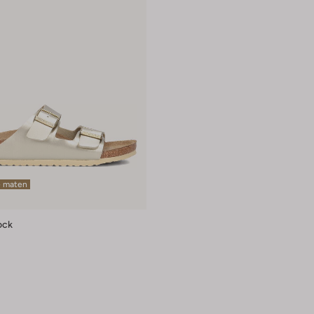
e maten
ock