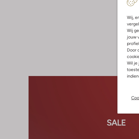
Wij, e
vergel
Wij ge
jouw v
profie
Door o
cooki
Wil je
toeste
indie
Coo