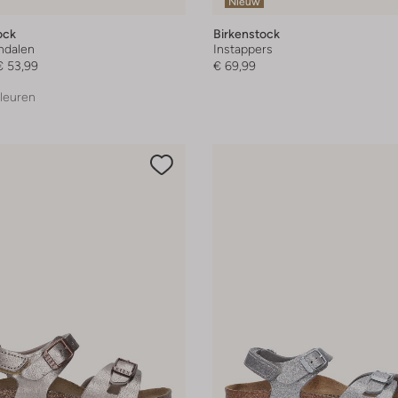
Nieuw
ock
Birkenstock
andalen
Instappers
€ 53,99
€ 69,99
leuren