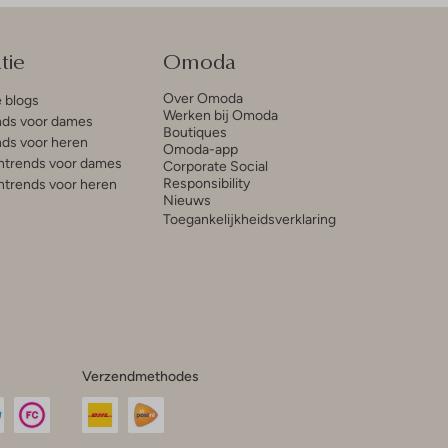
tie
Omoda
Over Omoda
e blogs
Werken bij Omoda
ds voor dames
Boutiques
ds voor heren
Omoda-app
trends voor dames
Corporate Social
Responsibility
trends voor heren
Nieuws
Toegankelijkheidsverklaring
Verzendmethodes