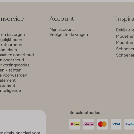
enservice
Account
Inspira
Mijn account
Bekijk all
n en bezorgen
Veelgestelde vragen
Modetren
gelijkheden
Modetren
n retourneren
Schoenen
anmelden
aat en onderhoud
Schoenen
en onderhoud
r kortingscodes
en klachten
e voorwaarden
tatement
atement
 Intelligence
Betaalmethodes
e deals, speciaal voor