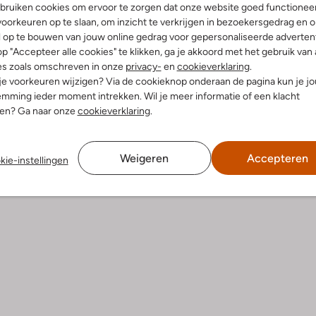
bruiken cookies om ervoor te zorgen dat onze website goed functionee
oorkeuren op te slaan, om inzicht te verkrijgen in bezoekersgedrag en 
l op te bouwen van jouw online gedrag voor gepersonaliseerde advertent
p "Accepteer alle cookies" te klikken, ga je akkoord met het gebruik van 
es zoals omschreven in onze
privacy-
en
cookieverklaring
.
Bezorgen & retourneren
 je voorkeuren wijzigen? Via de cookieknop onderaan de pagina kun je j
mming ieder moment intrekken. Wil je meer informatie of een klacht
nen? Ga naar onze
cookieverklaring
.
elling & Pasvorm
Weigeren
Accepteren
kie-instellingen