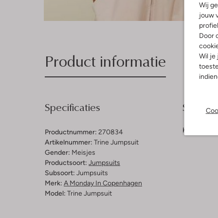
Wij ge
jouw v
profie
Door o
cooki
Product informatie
Wil je
toeste
indie
Specificaties
Samenst
Coo
Kleur:
Roze
Productnummer:
270834
Artikelnummer:
Trine Jumpsuit
Gender:
Meisjes
Productsoort:
Jumpsuits
Subsoort:
Jumpsuits
Merk:
A Monday In Copenhagen
Model:
Trine Jumpsuit