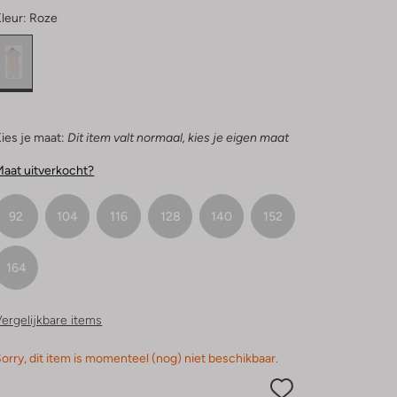
leur:
Roze
ies je maat:
Dit item valt normaal, kies je eigen maat
aat uitverkocht?
92
104
116
128
140
152
164
ergelijkbare items
orry, dit item is momenteel (nog) niet beschikbaar.