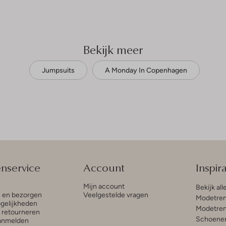
Bekijk meer
Jumpsuits
A Monday In Copenhagen
enservice
Account
Inspira
Mijn account
Bekijk all
n en bezorgen
Veelgestelde vragen
Modetren
gelijkheden
Modetren
n retourneren
Schoenen
anmelden