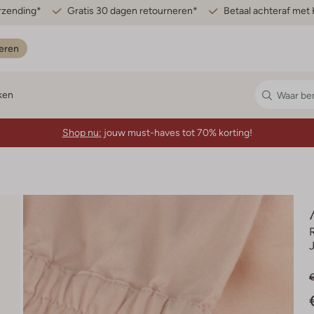
erzending*
Gratis 30 dagen retourneren*
Betaal achteraf met 
eren
ken
Shop nu:
jouw must-haves tot 70% korting!