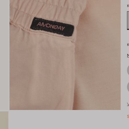
K
K
M
V
S