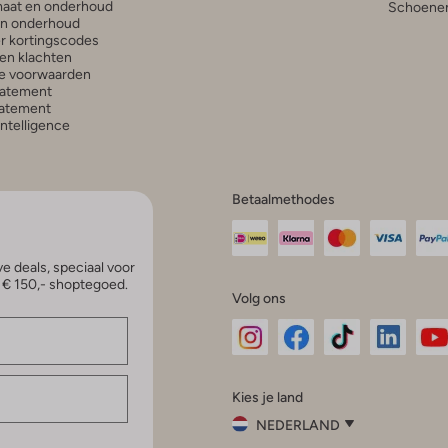
aat en onderhoud
Schoenen
en onderhoud
r kortingscodes
en klachten
e voorwaarden
tatement
atement
 Intelligence
Betaalmethodes
e deals, speciaal voor
p € 150,- shoptegoed.
Volg ons
Omoda
Omoda
Omoda
Omoda
Om
Kies je land
Instagram
Facebook
TikTok
LinkedI
Yo
NEDERLAND
Kies