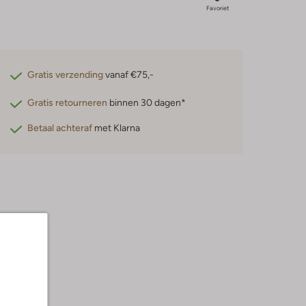
Favoriet
Gratis verzending
vanaf €75,-
Gratis retourneren
binnen 30 dagen*
Betaal achteraf
met Klarna