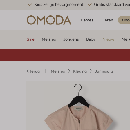
Kies zelf je bezorgmoment
Gratis standaard v
Dames
Heren
Kind
Sale
Meisjes
Jongens
Baby
Nieuw
Mer
Terug
Meisjes
Kleding
Jumpsuits