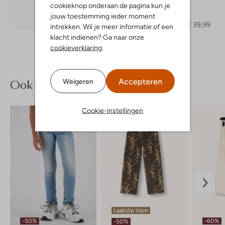
cookieknop onderaan de pagina kun je
Retour
Blazer
jouw toestemming ieder moment
Ontdek de look
€ 79,95
€ 39,99
intrekken. Wil je meer informatie of een
klacht indienen? Ga naar onze
cookieverklaring
.
Ook iets voor jou?
Accepteren
Weigeren
Cookie-instellingen
Laatste item
-50%
-60%
-50%