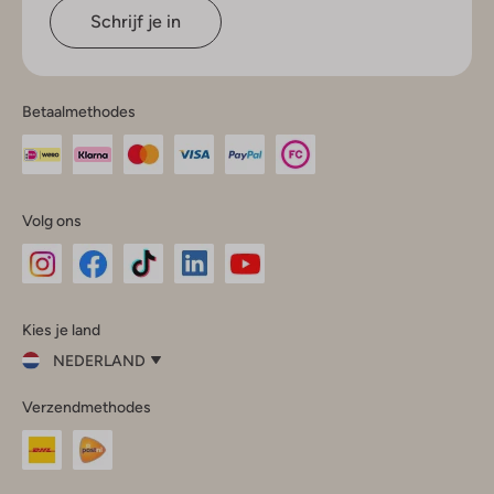
Schrijf je in
Betaalmethodes
Volg ons
Omoda
Omoda
Omoda
Omoda
Omoda
Kies je land
Instagram
Facebook
TikTok
LinkedIn
YouTube
NEDERLAND
Kies
Verzendmethodes
je
Sluit
land
Nederland