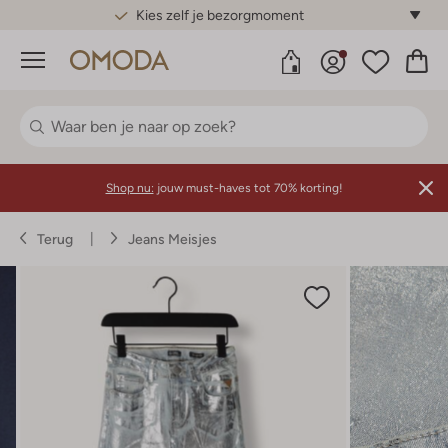
Gratis standaard verzending*
Menu
Shop nu:
jouw must-haves tot 70% korting!
Terug
Jeans Meisjes