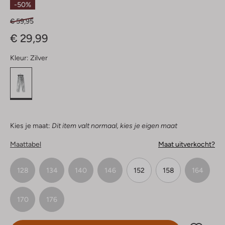
-50%
€ 59,95
€ 29,99
Kleur:
Zilver
Kies je maat:
Dit item valt normaal, kies je eigen maat
Maattabel
Maat uitverkocht?
128
134
140
146
152
158
164
170
176