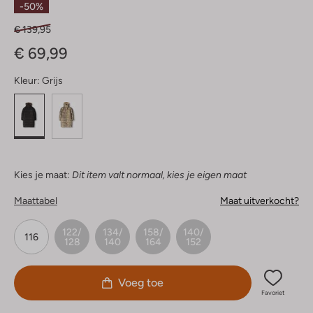
-50%
€ 139,95
€ 69,99
Kleur:
Grijs
Kies je maat:
Dit item valt normaal, kies je eigen maat
Maattabel
Maat uitverkocht?
122/
134/
158/
140/
116
128
140
164
152
Voeg toe
Favoriet