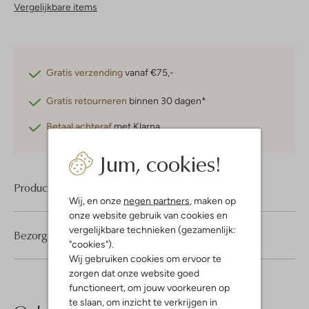
Vergelijkbare items
Gratis verzending
vanaf €75,-
Gratis retourneren
binnen 30 dagen*
Betaal achteraf
met Klarna
Jum, cookies!
Product informatie
Wij, en onze
negen partners
, maken op
onze website gebruik van cookies en
vergelijkbare technieken (gezamenlijk:
Bezorgen & retourneren
"cookies").
Wij gebruiken cookies om ervoor te
zorgen dat onze website goed
functioneert, om jouw voorkeuren op
te slaan, om inzicht te verkrijgen in