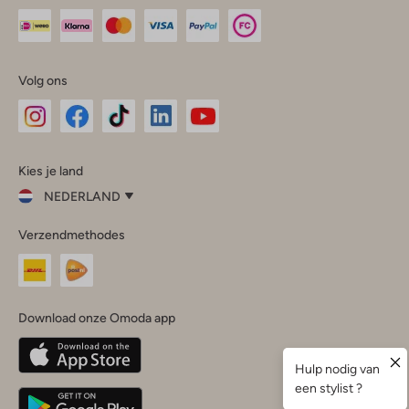
Volg ons
Omoda
Omoda
Omoda
Omoda
Omoda
Kies je land
Instagram
Facebook
TikTok
LinkedIn
YouTube
NEDERLAND
Kies
Verzendmethodes
je
Sluit
land
Nederland
België
(Nederlands)
Download onze Omoda app
Belgique
(Français)
Deutschland