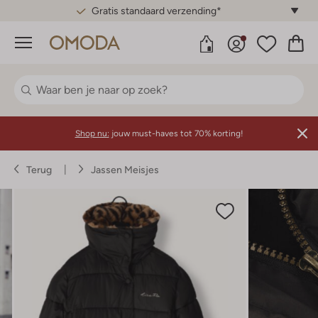
Gratis standaard verzending*
Menu
Shop nu:
jouw must-haves tot 70% korting!
Terug
Jassen Meisjes