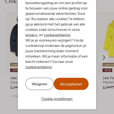
Ook iets voor jou?
bezoekersgedrag en om een profiel op
te bouwen van jouw online gedrag voor
gepersonaliseerde advertenties. Door
op "Accepteer alle cookies" te klikken,
ga je akkoord met het gebruik van alle
cookies zoals omschreven in onze
privacy-
en
cookieverklaring
.
Wil je je voorkeuren wijzigen? Via de
cookieknop onderaan de pagina kun je
jouw toestemming ieder moment
intrekken. Wil je meer informatie of een
klacht indienen? Ga naar onze
Laatste items
Laatste items
Laatste
cookieverklaring
.
-50%
-50%
-60%
Like Flo
Like Flo
Like Fl
Gewatteerde jas
Gewatteerde jas
Mantel
Accepteren
Weigeren
€ 119,95
€ 59,99
€ 119,95
€ 59,99
€ 109,
+ meer kleuren
+ meer kleuren
Cookie-instellingen