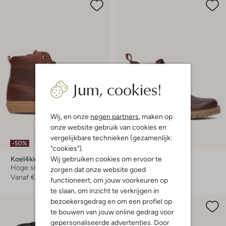
Jum, cookies!
Wij, en onze
negen partners
, maken op
onze website gebruik van cookies en
vergelijkbare technieken (gezamenlijk:
-50%
-40%
"cookies").
Wij gebruiken cookies om ervoor te
Koel4kids
Koel4kids
Hoge sneakers
Chelsea boots
zorgen dat onze website goed
Vanaf
€ 49,99
€ 89,95
€ 53,99
functioneert, om jouw voorkeuren op
te slaan, om inzicht te verkrijgen in
bezoekersgedrag en om een profiel op
te bouwen van jouw online gedrag voor
gepersonaliseerde advertenties. Door