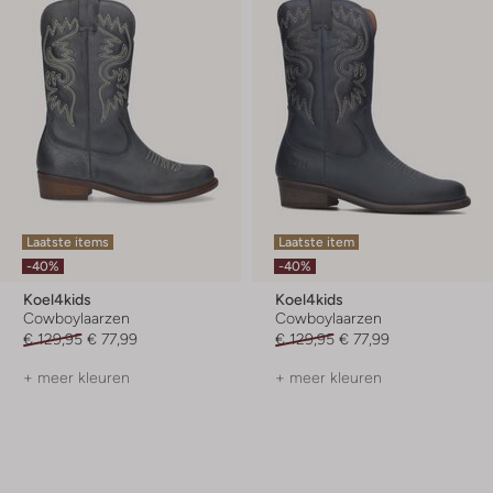
Laatste items
Laatste item
-40%
-40%
Koel4kids
Koel4kids
Cowboylaarzen
Cowboylaarzen
€ 129,95
€ 77,99
€ 129,95
€ 77,99
+ meer kleuren
+ meer kleuren