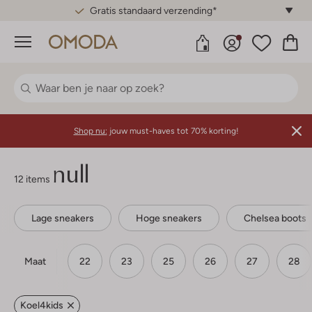
Gratis standaard verzending*
Menu
Shop nu:
jouw must-haves tot 70% korting!
null
12 items
Lage sneakers
Hoge sneakers
Chelsea boots
Maat
22
23
25
26
27
28
Koel4kids