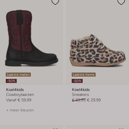
Laatste maten
Laatste items
-50%
-50%
Koel4kids
Koel4kids
Cowboylaarzen
Sneakers
Vanaf
€ 59,99
€ 59,95
€ 29,99
+ meer kleuren