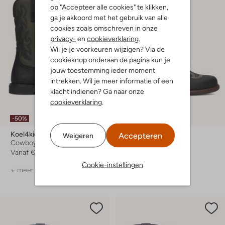
op "Accepteer alle cookies" te klikken,
ga je akkoord met het gebruik van alle
cookies zoals omschreven in onze
privacy-
en
cookieverklaring
.
Wil je je voorkeuren wijzigen? Via de
cookieknop onderaan de pagina kun je
jouw toestemming ieder moment
intrekken. Wil je meer informatie of een
klacht indienen? Ga naar onze
cookieverklaring
.
-50%
-50%
Koel4kids
Koel4kids
Accepteren
Weigeren
Cowboylaarzen
Cowboylaarzen
Vanaf
€ 59,99
Vanaf
€ 59,99
Cookie-instellingen
+ meer kleuren