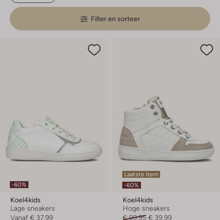
Filter en sorteer
Laatste item
-60%
-60%
Koel4kids
Koel4kids
Lage sneakers
Hoge sneakers
Vanaf
€ 37,99
€ 99,95
€ 39,99