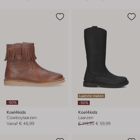
Laatste maten
-50%
-50%
Koel4kids
Koel4kids
Cowboylaarzen
Laarzen
Vanaf
€ 46,99
€ 119,95
€ 59,99