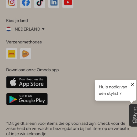
Omoda
Omoda
Omoda
Omoda
Omoda
Kies je land
Instagram
Facebook
TikTok
LinkedIn
YouTube
NEDERLAND
Kies
Verzendmethodes
je
Sluit
land
Nederland
België
(Nederlands)
Download onze Omoda app
Belgique
(Français)
Deutschland
*Dit geldt alleen voor items die op voorraad zijn. Check voor de
zekerheid de verwachte bezorgdatum bij het item op de website
of in je winkelmandje.