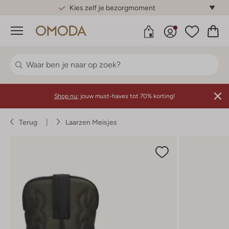
Gratis standaard verzending*
Menu
Shop nu:
jouw must-haves tot 70% korting!
Terug
Laarzen Meisjes