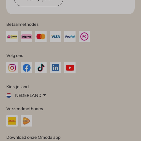
Betaalmethodes
Volg ons
Omoda
Omoda
Omoda
Omoda
Omoda
Kies je land
Instagram
Facebook
TikTok
LinkedIn
YouTube
NEDERLAND
Kies
Verzendmethodes
je
Sluit
land
Nederland
België
(Nederlands)
Download onze Omoda app