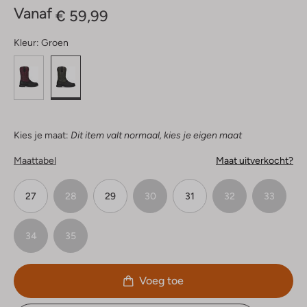
Vanaf
€ 59,99
Kleur:
Groen
Kies je maat:
Dit item valt normaal, kies je eigen maat
Maattabel
Maat uitverkocht?
27
28
29
30
31
32
33
34
35
Voeg toe