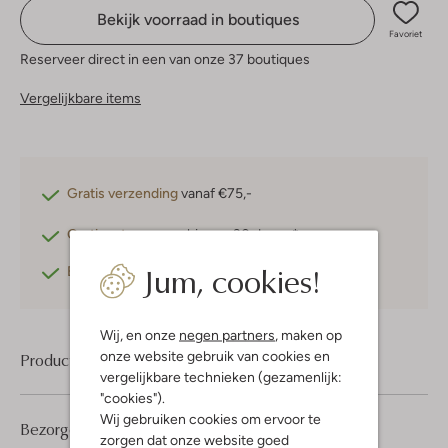
Bekijk voorraad in boutiques
Favoriet
Reserveer direct in een van onze 37 boutiques
Vergelijkbare items
Gratis verzending
vanaf €75,-
Gratis retourneren
binnen 30 dagen*
Jum, cookies!
Betaal achteraf
met Klarna
Wij, en onze
negen partners
, maken op
onze website gebruik van cookies en
Product informatie
vergelijkbare technieken (gezamenlijk:
"cookies").
Wij gebruiken cookies om ervoor te
Bezorgen & retourneren
zorgen dat onze website goed