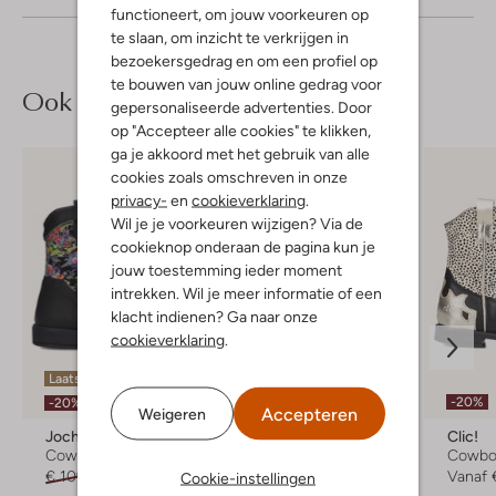
functioneert, om jouw voorkeuren op
te slaan, om inzicht te verkrijgen in
bezoekersgedrag en om een profiel op
te bouwen van jouw online gedrag voor
Ook iets voor jou?
gepersonaliseerde advertenties. Door
op "Accepteer alle cookies" te klikken,
ga je akkoord met het gebruik van alle
cookies zoals omschreven in onze
privacy-
en
cookieverklaring
.
Wil je je voorkeuren wijzigen? Via de
cookieknop onderaan de pagina kun je
jouw toestemming ieder moment
intrekken. Wil je meer informatie of een
klacht indienen? Ga naar onze
cookieverklaring
.
Laatste maten
Laatste maten
-20%
-20%
-20%
Accepteren
Weigeren
Jochie & Freaks
Develab
Clic!
Cowboylaarzen
Cowboylaarzen
Cowbo
€ 109,95
€ 87,99
Vanaf
€ 79,99
Vanaf
Cookie-instellingen