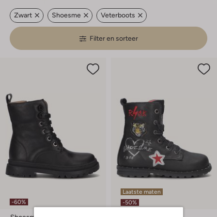
Zwart
Shoesme
Veterboots
Filter en sorteer
Laatste maten
-60%
-50%
Shoesme
Shoesme