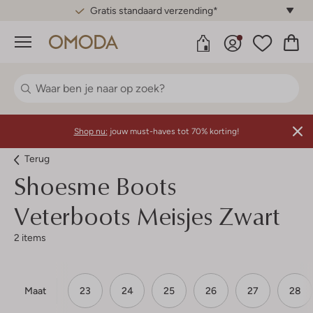
Gratis standaard verzending*
Menu
Shop nu:
jouw must-haves tot 70% korting!
Terug
Shoesme
Boots
Veterboots Meisjes Zwart
2 items
Maat
23
24
25
26
27
28