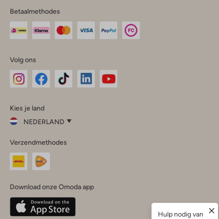
Betaalmethodes
Volg ons
Omoda
Omoda
Omoda
Omoda
Omoda
Kies je land
Instagram
Facebook
TikTok
LinkedIn
YouTube
NEDERLAND
Kies
Verzendmethodes
je
Sluit
land
Nederland
België
(Nederlands)
Download onze Omoda app
Belgique
(Français)
Deutschland