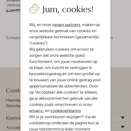
Jum, cookies!
Veterboots
Veterboots
€ 99,99
€ 39,99
€ 99,95
€ 49,95
Wij, en onze
negen partners
, maken op
onze website gebruik van cookies en
vergelijkbare technieken (gezamenlijk:
Schoenen
Kinderschoenen
Meisjes
Boots Meisjes
"cookies").
Wij gebruiken cookies om ervoor te
zorgen dat onze website goed
functioneert, om jouw voorkeuren op
te slaan, om inzicht te verkrijgen in
bezoekersgedrag en om een profiel op
te bouwen van jouw online gedrag voor
gepersonaliseerde advertenties. Door
Contact
op "Accepteer alle cookies" te klikken,
ga je akkoord met het gebruik van alle
Maandag - Vrijdag 09:00 - 19:00 uur
cookies zoals omschreven in onze
Zaterdag 09:00 - 17:00 uur
privacy-
en
cookieverklaring
.
Wil je je voorkeuren wijzigen? Via de
Klantenservice
cookieknop onderaan de pagina kun je
Account
jouw toestemming ieder moment