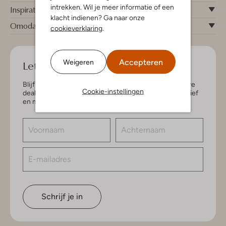
intrekken. Wil je meer informatie of een
Inspiratie
klacht indienen? Ga naar onze
Omoda
cookieverklaring
.
Accepteren
Let's keep in touch!
Weigeren
Blijf op de hoogte van de nieuwste items en exclusieve
Cookie-instellingen
deals, speciaal voor jou. Schrijf je in voor de nieuwsbrief
en maak kans op € 150,- shoptegoed.
Schrijf je in