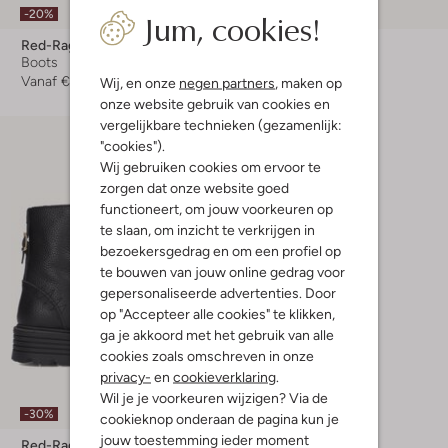
Jum, cookies!
-20%
-50%
Red-Rag
Red-Rag
Boots
Veterboots
Vanaf
€ 107,99
Vanaf
€ 64,99
Wij, en onze
negen partners
, maken op
onze website gebruik van cookies en
vergelijkbare technieken (gezamenlijk:
"cookies").
Wij gebruiken cookies om ervoor te
zorgen dat onze website goed
functioneert, om jouw voorkeuren op
te slaan, om inzicht te verkrijgen in
bezoekersgedrag en om een profiel op
te bouwen van jouw online gedrag voor
gepersonaliseerde advertenties. Door
op "Accepteer alle cookies" te klikken,
ga je akkoord met het gebruik van alle
cookies zoals omschreven in onze
privacy-
en
cookieverklaring
.
Wil je je voorkeuren wijzigen? Via de
-30%
cookieknop onderaan de pagina kun je
jouw toestemming ieder moment
Red-Rag