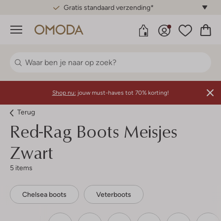
Gratis standaard verzending*
Menu
Shop nu:
jouw must-haves tot 70% korting!
Terug
Red-Rag
Boots Meisjes
Zwart
5 items
Chelsea boots
Veterboots