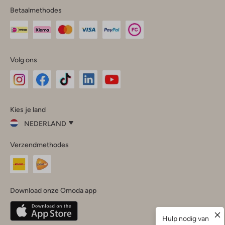
Betaalmethodes
Volg ons
Omoda
Omoda
Omoda
Omoda
Omoda
Kies je land
Instagram
Facebook
TikTok
LinkedIn
YouTube
NEDERLAND
Kies
Verzendmethodes
je
Sluit
land
Nederland
België
(Nederlands)
Download onze Omoda app
Belgique
(Français)
Deutschland