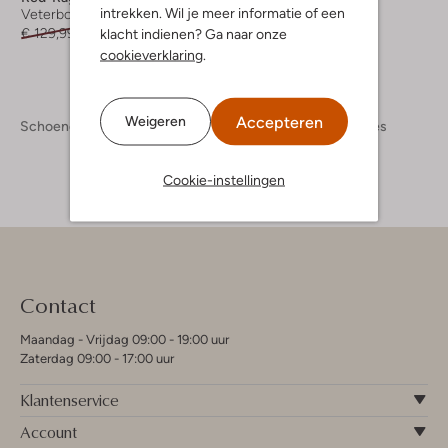
intrekken. Wil je meer informatie of een
Veterboots
€ 129,99
€ 90,99
klacht indienen? Ga naar onze
cookieverklaring
.
Accepteren
Weigeren
Schoenen
Kinderschoenen
Meisjes
Boots Meisjes
Cookie-instellingen
Contact
Maandag - Vrijdag 09:00 - 19:00 uur
Zaterdag 09:00 - 17:00 uur
Klantenservice
Account