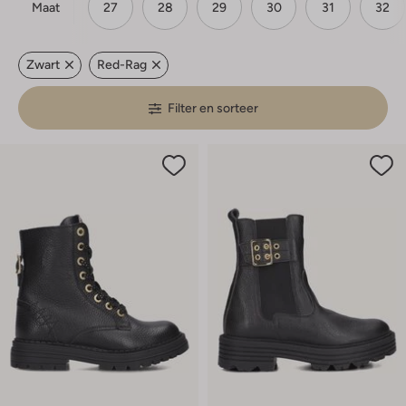
Maat
27
28
29
30
31
32
Zwart
Red-Rag
Filter en sorteer