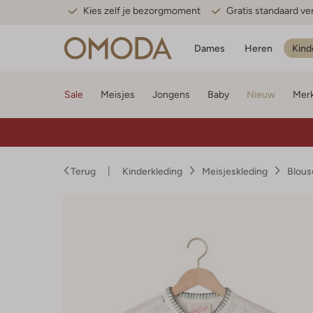
Kies zelf je bezorgmoment
Gratis standaard v
Dames
Heren
Kind
Sale
Meisjes
Jongens
Baby
Nieuw
Mer
Terug
Kinderkleding
Meisjeskleding
Blous