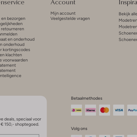
enservice
Account
Inspira
Mijn account
Bekijk all
n en bezorgen
Veelgestelde vragen
Modetren
gelijkheden
Modetren
n retourneren
Schoenen
anmelden
aat en onderhoud
Schoenen
en onderhoud
r kortingscodes
en klachten
e voorwaarden
tatement
atement
 Intelligence
Betaalmethodes
e deals, speciaal voor
p € 150,- shoptegoed.
Volg ons