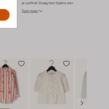
je outfit af. Draag hem tijdens een
spannende speurtocht in de natuur of een
Toon meer
gezellige picknick met vriendinnen. Met de
LIONA JR ben je klaar voor elk zomers
avontuur.