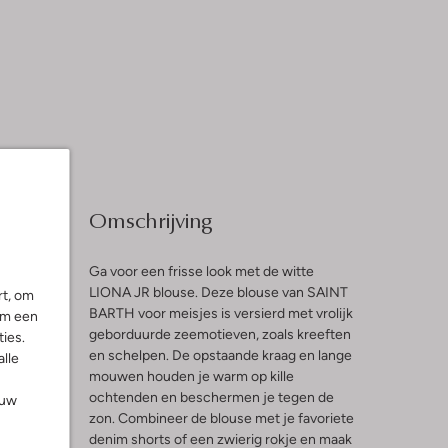
Omschrijving
Ga voor een frisse look met de witte
LIONA JR blouse. Deze blouse van SAINT
rt, om
BARTH voor meisjes is versierd met vrolijk
om een
l
geborduurde zeemotieven, zoals kreeften
ies.
en schelpen. De opstaande kraag en lange
alle
mouwen houden je warm op kille
ochtenden en beschermen je tegen de
ouw
zon. Combineer de blouse met je favoriete
denim shorts of een zwierig rokje en maak