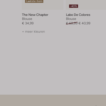
Laatste item
-40%
The New Chapter
Labo De Colores
Blouse
Blouse
€ 34,99
€ 68,99
€ 40,99
+ meer kleuren