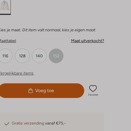
ies je maat:
Dit item valt normaal, kies je eigen maat
Maattabel
Maat uitverkocht?
116
128
140
152
ergelijkbare items
Voeg toe
Favoriet
Gratis verzending
vanaf €75,-