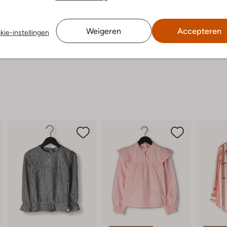
Weigeren
Accepteren
kie-instellingen