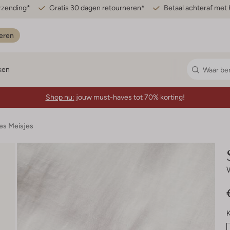
erzending*
Gratis 30 dagen retourneren*
Betaal achteraf met 
eren
ken
Shop nu:
jouw must-haves tot 70% korting!
es Meisjes
K