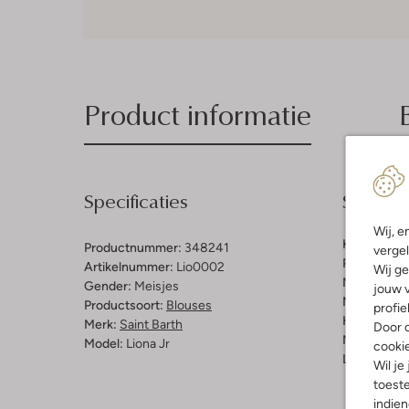
Product informatie
Specificaties
Samenst
Wij, e
Kleur:
Wit
Productnummer:
348241
vergel
Patroon:
Ge
Artikelnummer:
Lio0002
Wij ge
Materiaal:
K
Gender:
Meisjes
jouw v
Materiaalp
Productsoort:
Blouses
profie
Halslijn:
Op
Merk:
Saint Barth
Door o
Mouwlengt
Model:
Liona Jr
cooki
Lengte:
Kor
Wil je
toeste
indie