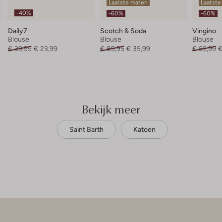
Laatste maten
Laatste
-40%
-60%
-60%
Daily7
Scotch & Soda
Vingino
Blouse
Blouse
Blouse
€ 39,99
€ 23,99
€ 89,95
€ 35,99
€ 59,99
€
Bekijk meer
Saint Barth
Katoen