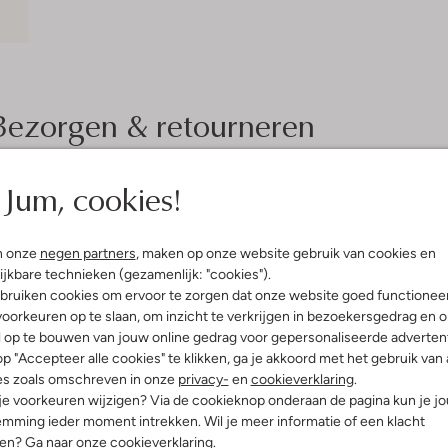
Bezorgen & retourneren
Jum, cookies!
elling & Pasvorm
Wasvoorschriften
n onze
negen partners
, maken op onze website gebruik van cookies en
Normaal wassen op 30 °C
ijkbare technieken (gezamenlijk: "cookies").
print
bruiken cookies om ervoor te zorgen dat onze website goed functionee
Strijken op maximaal 150 °C
atoen
oorkeuren op te slaan, om inzicht te verkrijgen in bezoekersgedrag en 
ercentages:
100 % Katoen
Kan niet in de droogtromme
l op te bouwen van jouw online gedrag voor gepersonaliseerde advertent
staande Kraag
p "Accepteer alle cookies" te klikken, ga je akkoord met het gebruik van 
Niet chemisch reinigen
e:
Lange Mouw
es zoals omschreven in onze
privacy-
en
cookieverklaring
.
Niet bleken
t
 je voorkeuren wijzigen? Via de cookieknop onderaan de pagina kun je j
mming ieder moment intrekken. Wil je meer informatie of een klacht
nen? Ga naar onze
cookieverklaring
.