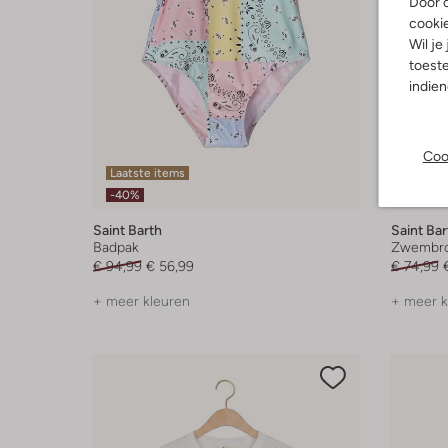
Door o
cooki
Wil je
toeste
indie
Coo
Laatste items
Laatste
-40%
-50%
Saint Barth
Saint Bar
Badpak
Zwembr
€ 94,99
€ 56,99
€ 74,99
+ meer kleuren
+ meer k