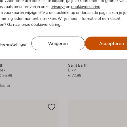
p "Accepteer alle cookies" te klikken, ga je akkoord met het gebruik van 
es zoals omschreven in onze
privacy-
en
cookieverklaring
.
 je voorkeuren wijzigen? Via de cookieknop onderaan de pagina kun je j
mming ieder moment intrekken. Wil je meer informatie of een klacht
nen? Ga naar onze
cookieverklaring
.
Weigeren
Accepteren
kie-instellingen
 item
th
Saint Barth
oek
Bikini
€ 36,99
€ 72,99
leuren