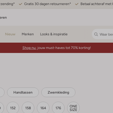
erzending*
Gratis 30 dagen retourneren*
Betaal achteraf met 
eren
Nieuw
Merken
Looks & inspiratie
Shop nu:
jouw must-haves tot 70% korting!
Handtassen
Zwemkleding
ONE
0
152
158
164
176
SIZE