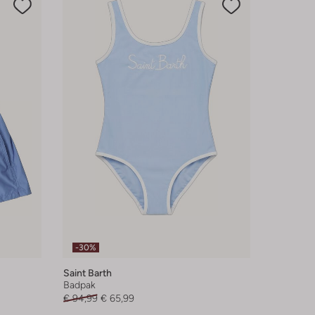
-30%
Saint Barth
Badpak
€ 94,99
€ 65,99