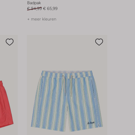
Badpak
€ 94,99
€ 65,99
+ meer kleuren