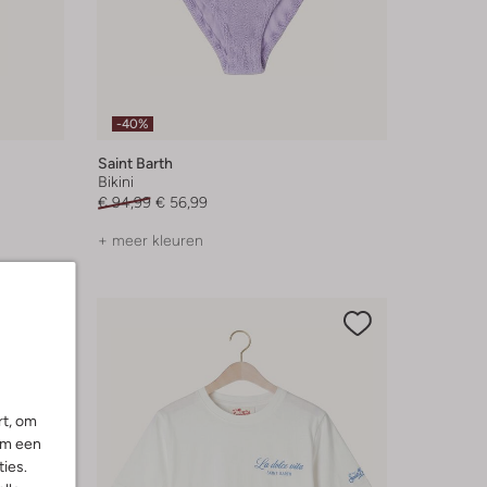
-40%
Saint Barth
Bikini
€ 94,99
€ 56,99
+ meer kleuren
rt, om
om een
ies.