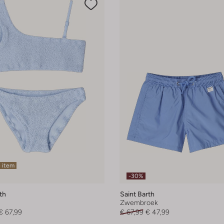
 item
-30%
th
Saint Barth
Zwembroek
€ 67,99
€ 67,99
€ 47,99