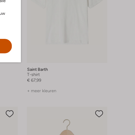
alle
ouw
Saint Barth
T-shirt
€ 67,99
+ meer kleuren