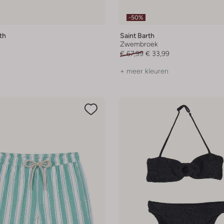
-50%
th
Saint Barth
Zwembroek
€ 67,99
€ 33,99
+ meer kleuren