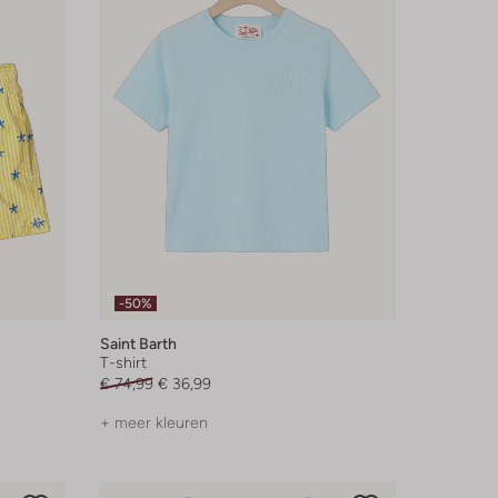
-50%
Saint Barth
T-shirt
€ 74,99
€ 36,99
+ meer kleuren