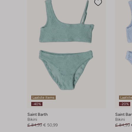
Laatste items
Laatste
-40%
-20%
Saint Barth
Saint Bar
Bikini
Bikini
€ 84,99
€ 50,99
€ 84,99