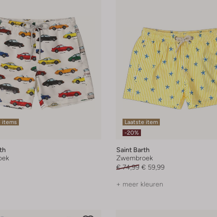
 items
Laatste item
-20%
th
Saint Barth
oek
Zwembroek
€ 74,99
€ 59,99
+ meer kleuren