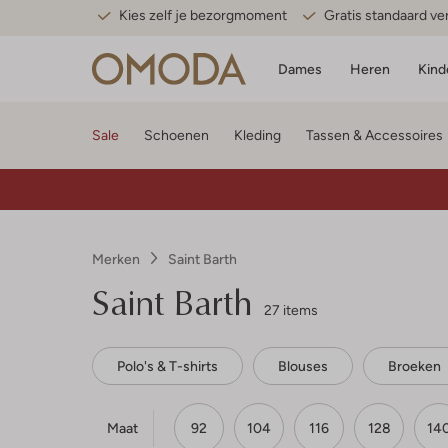
Kies zelf je bezorgmoment
Gratis standaard v
Dames
Heren
Kind
Sale
Schoenen
Kleding
Tassen & Accessoires
Merken
Saint Barth
Saint Barth
27 items
Polo's & T-shirts
Blouses
Broeken
Maat
92
104
116
128
14