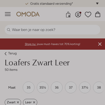
Gratis standaard verzending*
Menu
Shop nu:
jouw must-haves tot 70% korting!
Terug
Loafers Zwart Leer
50 items
Maat
35
35½
36
37
37½
38
Zwart
Leer