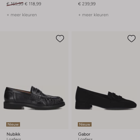
€ 169,99
€ 118,99
€ 239,99
+ meer kleuren
+ meer kleuren
Nieuw
Nieuw
Nubikk
Gabor
Loafers
Loafers