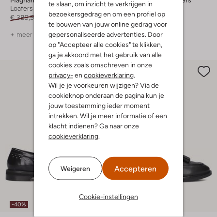
Magnanni
Vagabond Shoemakers
te slaan, om inzicht te verkrijgen in
Loafers
Loafers
bezoekersgedrag en om een profiel op
€ 389,99
€ 272,99
€ 149,99
te bouwen van jouw online gedrag voor
gepersonaliseerde advertenties. Door
+ meer kleuren
+ meer kleuren
op "Accepteer alle cookies" te klikken,
ga je akkoord met het gebruik van alle
cookies zoals omschreven in onze
privacy-
en
cookieverklaring
.
Wil je je voorkeuren wijzigen? Via de
cookieknop onderaan de pagina kun je
jouw toestemming ieder moment
intrekken. Wil je meer informatie of een
klacht indienen? Ga naar onze
cookieverklaring
.
Accepteren
Weigeren
Cookie-instellingen
-40%
-30%