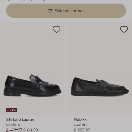
Filter en sorteer
-50%
Stefano Lauran
Nubikk
Loafers
Loafers
€ 169,99
€ 84,99
€ 229,99