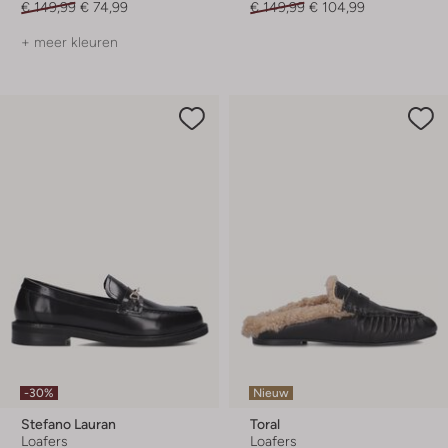
€ 149,99
€ 74,99
€ 149,99
€ 104,99
+ meer kleuren
-30%
Nieuw
Stefano Lauran
Toral
Loafers
Loafers