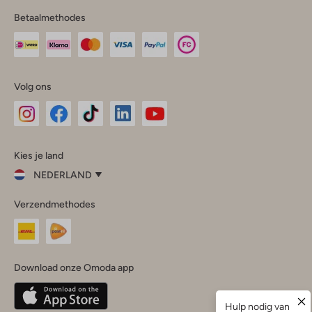
Betaalmethodes
Volg ons
Omoda
Omoda
Omoda
Omoda
Omoda
Kies je land
Instagram
Facebook
TikTok
LinkedIn
YouTube
NEDERLAND
Kies
Verzendmethodes
je
Sluit
land
Nederland
België
(Nederlands)
Download onze Omoda app
Belgique
(Français)
Deutschland