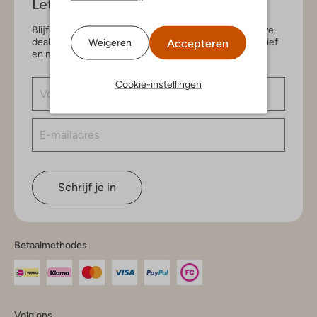
Let's keep in touch!
Blijf op de hoogte van de nieuwste items en exclusieve
deals, speciaal voor jou. Schrijf je in voor de nieuwsbrief
Accepteren
Weigeren
en maak kans op € 150,- shoptegoed.
Cookie-instellingen
Schrijf je in
Betaalmethodes
Volg ons