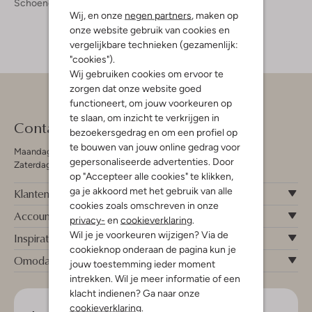
Schoenen
Loafers
Wij, en onze
negen partners
, maken op
onze website gebruik van cookies en
vergelijkbare technieken (gezamenlijk:
"cookies").
Wij gebruiken cookies om ervoor te
zorgen dat onze website goed
functioneert, om jouw voorkeuren op
te slaan, om inzicht te verkrijgen in
Contact
bezoekersgedrag en om een profiel op
te bouwen van jouw online gedrag voor
Maandag - Vrijdag 09:00 - 19:00 uur
gepersonaliseerde advertenties. Door
Zaterdag 09:00 - 17:00 uur
op "Accepteer alle cookies" te klikken,
ga je akkoord met het gebruik van alle
Klantenservice
cookies zoals omschreven in onze
Account
privacy-
en
cookieverklaring
.
Wil je je voorkeuren wijzigen? Via de
Inspiratie
cookieknop onderaan de pagina kun je
Omoda
jouw toestemming ieder moment
intrekken. Wil je meer informatie of een
klacht indienen? Ga naar onze
cookieverklaring
.