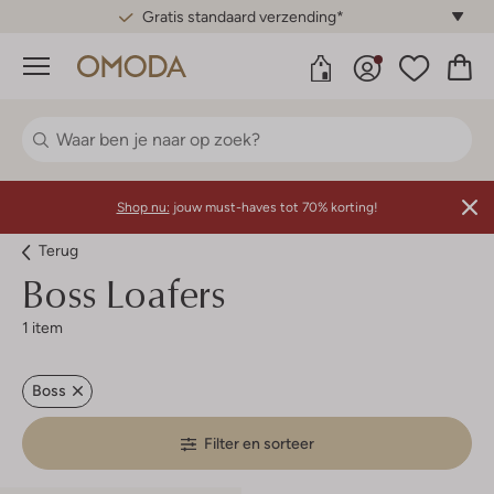
Gratis standaard verzending*
Menu
Shop nu:
jouw must-haves tot 70% korting!
Terug
Boss
Loafers
1 item
Boss
Filter en sorteer