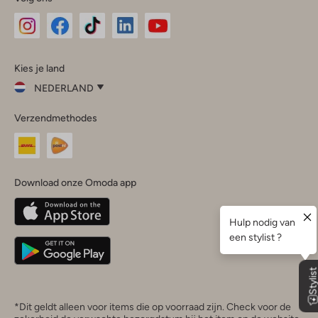
Omoda
Omoda
Omoda
Omoda
Omoda
Kies je land
Instagram
Facebook
TikTok
LinkedIn
YouTube
NEDERLAND
Kies
Verzendmethodes
je
Sluit
land
Nederland
België
(Nederlands)
Download onze Omoda app
Belgique
(Français)
Deutschland
*Dit geldt alleen voor items die op voorraad zijn. Check voor de