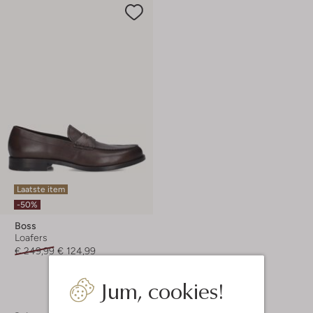
Laatste item
-50%
Boss
Loafers
€ 249,99
€ 124,99
Jum, cookies!