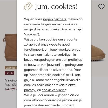
Jum, cookies!
Wij, en onze
negen partners
, maken op
onze website gebruik van cookies en
vergelijkbare technieken (gezamenlijk:
"cookies").
Wij gebruiken cookies om ervoor te
zorgen dat onze website goed
functioneert, om jouw voorkeuren op
te slaan, om inzicht te verkrijgen in
bezoekersgedrag en om een profiel op
te bouwen van jouw online gedrag voor
Laatste maten
Laatste item
gepersonaliseerde advertenties. Door
-20%
-20%
op "Accepteer alle cookies" te klikken,
ga je akkoord met het gebruik van alle
Vingino
Vingino
Vachtlaarzen
Vachtlaarzen
cookies zoals omschreven in onze
€ 69,95
€ 55,99
€ 69,95
€ 55,99
privacy-
en
cookieverklaring
.
Wil je je voorkeuren wijzigen? Via de
cookieknop onderaan de pagina kun je
jouw toestemming ieder moment