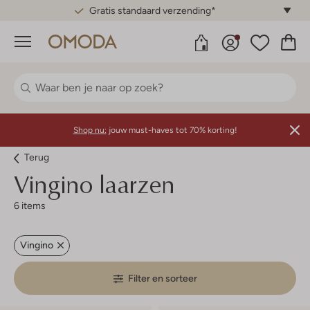
Gratis standaard verzending*
Menu
Shop nu:
jouw must-haves tot 70% korting!
Terug
Vingino laarzen
6 items
Vingino
Filter en sorteer