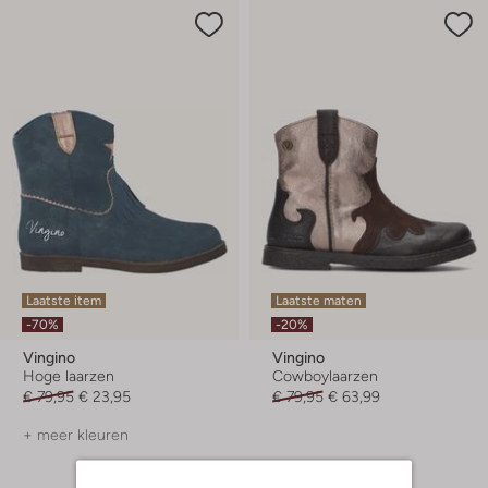
Laatste item
Laatste maten
-70%
-20%
Vingino
Vingino
Hoge laarzen
Cowboylaarzen
€ 79,95
€ 23,95
€ 79,95
€ 63,99
+ meer kleuren