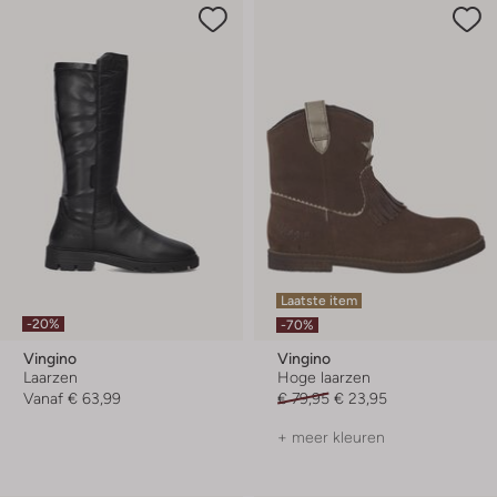
Laatste item
-20%
-70%
Vingino
Vingino
Laarzen
Hoge laarzen
Vanaf
€ 63,99
€ 79,95
€ 23,95
+ meer kleuren