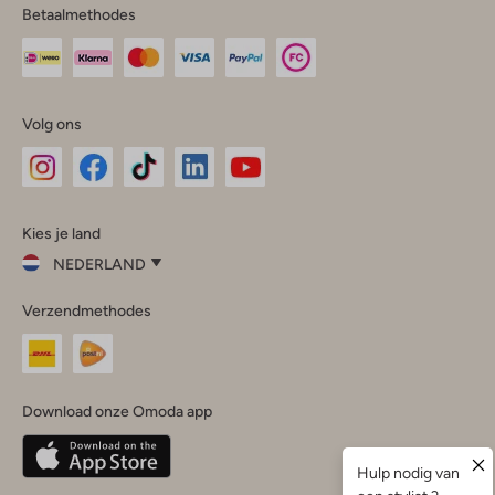
Betaalmethodes
Volg ons
Omoda
Omoda
Omoda
Omoda
Omoda
Kies je land
Instagram
Facebook
TikTok
LinkedIn
YouTube
NEDERLAND
Kies
Verzendmethodes
je
Sluit
land
Nederland
België
(Nederlands)
Download onze Omoda app
Belgique
(Français)
Deutschland