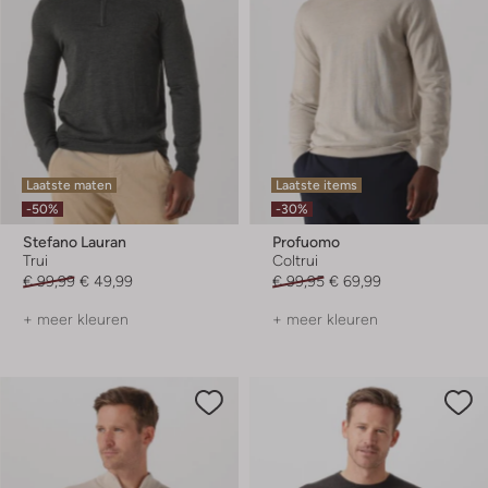
Laatste maten
Laatste items
-50%
-30%
Stefano Lauran
Profuomo
Trui
Coltrui
€ 99,99
€ 49,99
€ 99,95
€ 69,99
+ meer kleuren
+ meer kleuren