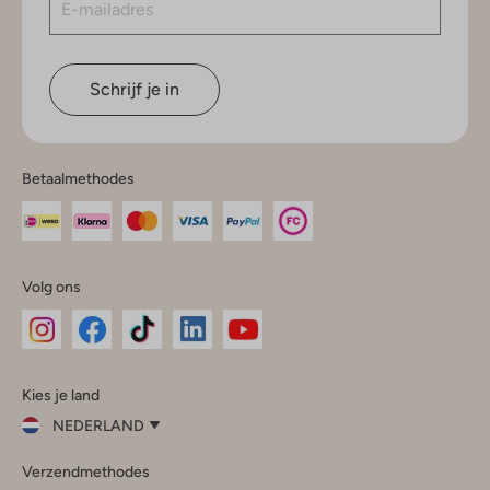
Schrijf je in
Betaalmethodes
Volg ons
Omoda
Omoda
Omoda
Omoda
Omoda
Kies je land
Instagram
Facebook
TikTok
LinkedIn
YouTube
NEDERLAND
Kies
Verzendmethodes
je
Sluit