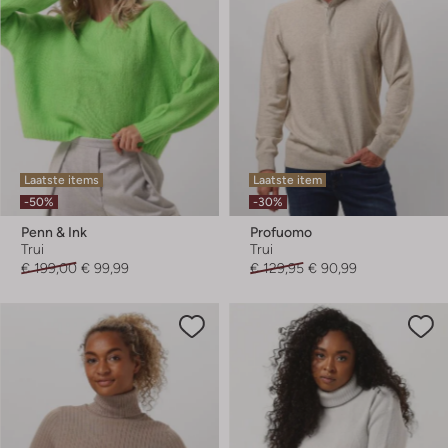
Laatste items
Laatste item
-50%
-30%
Penn & Ink
Profuomo
Trui
Trui
€ 199,00
€ 99,99
€ 129,95
€ 90,99