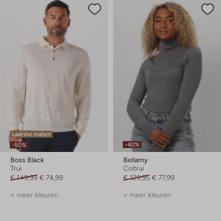
Laatste maten
-40%
-50%
Boss Black
Bellamy
Trui
Coltrui
€ 149,99
€ 74,99
€ 129,95
€ 77,99
+ meer kleuren
+ meer kleuren