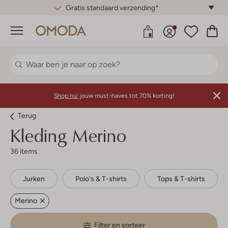
Gratis standaard verzending*
Menu
Shop nu:
jouw must-haves tot 70% korting!
Terug
Kleding Merino
36 items
Jurken
Polo's & T-shirts
Tops & T-shirts
Merino
Filter en sorteer