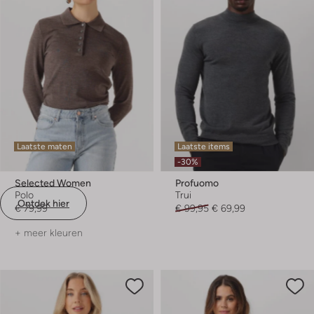
Laatste maten
Laatste items
-30%
Selected Women
Profuomo
Polo
Trui
Ontdek hier
€ 79,99
€ 99,95
€ 69,99
+ meer kleuren