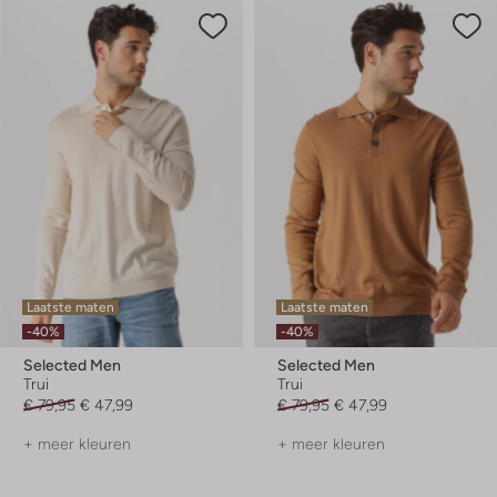
Laatste maten
Laatste maten
-40%
-40%
Selected Men
Selected Men
Trui
Trui
€ 79,95
€ 47,99
€ 79,95
€ 47,99
+ meer kleuren
+ meer kleuren