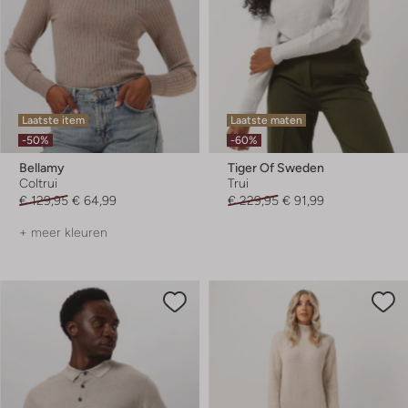
Laatste item
Laatste maten
-50%
-60%
Bellamy
Tiger Of Sweden
Coltrui
Trui
€ 129,95
€ 64,99
€ 229,95
€ 91,99
+ meer kleuren