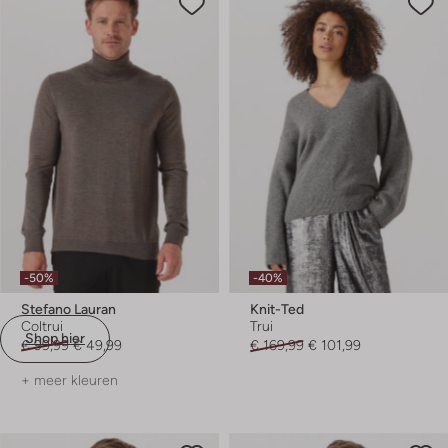
-50%
-40%
Stefano Lauran
Knit-Ted
Coltrui
Trui
Shop hier
€ 99,99
€ 49,99
€ 169,99
€ 101,99
+ meer kleuren