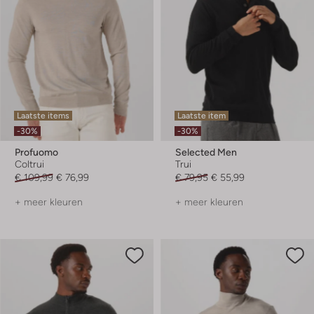
Laatste items
Laatste item
-30%
-30%
Profuomo
Selected Men
Coltrui
Trui
€ 109,99
€ 76,99
€ 79,95
€ 55,99
+ meer kleuren
+ meer kleuren