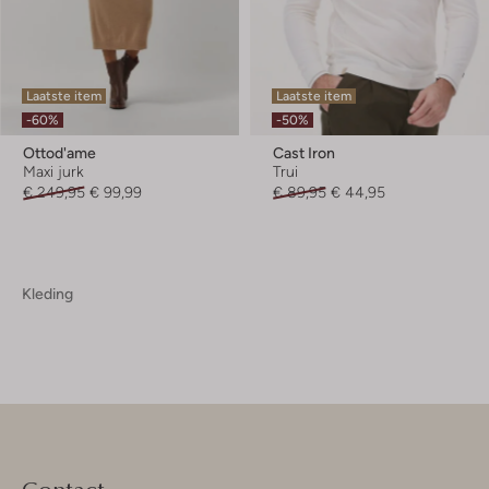
Laatste item
Laatste item
-60%
-50%
Ottod'ame
Cast Iron
Maxi jurk
Trui
€ 249,95
€ 99,99
€ 89,95
€ 44,95
Kleding
Contact