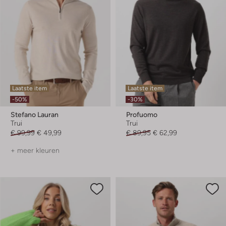
Laatste item
Laatste item
-50%
-30%
Stefano Lauran
Profuomo
Trui
Trui
€ 99,99
€ 49,99
€ 89,95
€ 62,99
+ meer kleuren