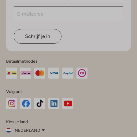
Schrijf je in
Betaalmethodes
Volg ons
Omoda
Omoda
Omoda
Omoda
Omoda
Kies je land
Instagram
Facebook
TikTok
LinkedIn
YouTube
NEDERLAND