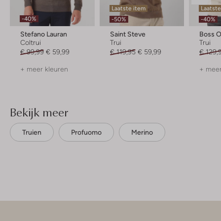
Laatste item
Laatst
-40%
-50%
-40%
Stefano Lauran
Saint Steve
Boss 
Coltrui
Trui
Trui
€ 99,99
€ 59,99
€ 119,95
€ 59,99
€ 129,
+ meer kleuren
+ meer
Bekijk meer
Truien
Profuomo
Merino