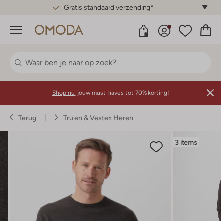
Gratis standaard verzending*
Menu
Shop nu:
jouw must-haves tot 70% korting!
Terug
Truien & Vesten Heren
3 items