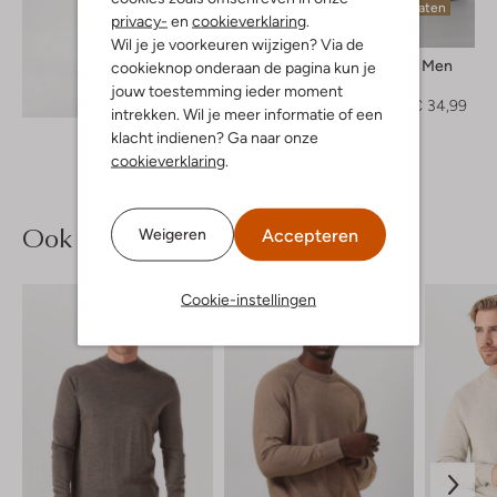
Laatste maten
privacy-
en
cookieverklaring
.
-50%
Wil je je voorkeuren wijzigen? Via de
Selected Men
cookieknop onderaan de pagina kun je
Pantalon
jouw toestemming ieder moment
Ontdek de look
€ 69,95
€ 34,99
intrekken. Wil je meer informatie of een
klacht indienen? Ga naar onze
cookieverklaring
.
Ook iets voor jou?
Accepteren
Weigeren
Cookie-instellingen