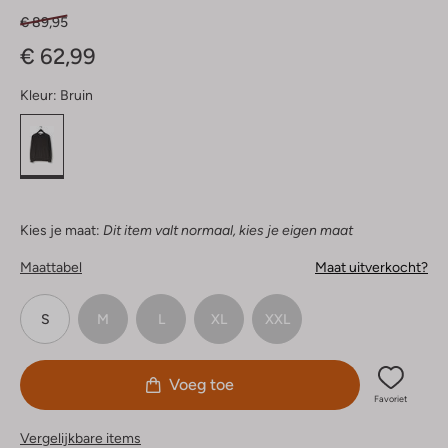
€ 89,95
€ 62,99
Kleur:
Bruin
Kies je maat:
Dit item valt normaal, kies je eigen maat
Maattabel
Maat uitverkocht?
S
M
L
XL
XXL
Voeg toe
Favoriet
Vergelijkbare items