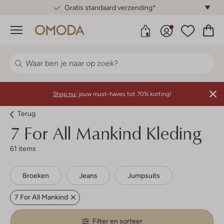
Gratis standaard verzending*
Menu
Shop nu:
jouw must-haves tot 70% korting!
Terug
7 For All Mankind
Kleding
61 items
Broeken
Jeans
Jumpsuits
7 For All Mankind
Filter en sorteer