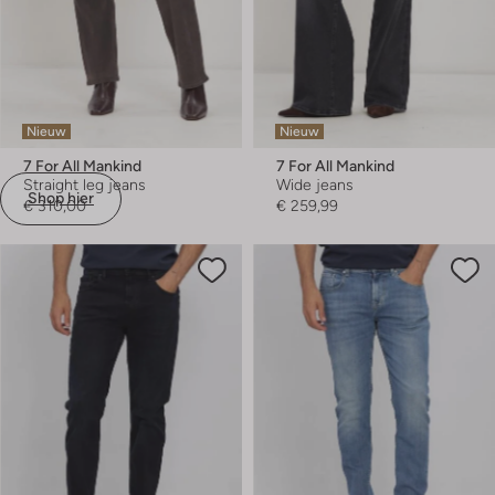
Nieuw
Nieuw
7 For All Mankind
7 For All Mankind
Straight leg jeans
Wide jeans
Shop hier
€ 310,00
€ 259,99