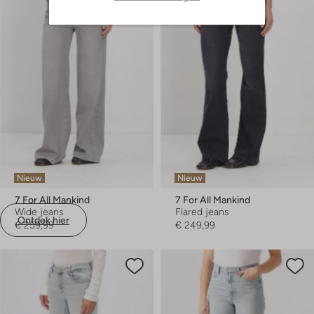
Nieuw
Nieuw
7 For All Mankind
7 For All Mankind
Wide jeans
Flared jeans
Ontdek hier
€ 259,99
€ 249,99