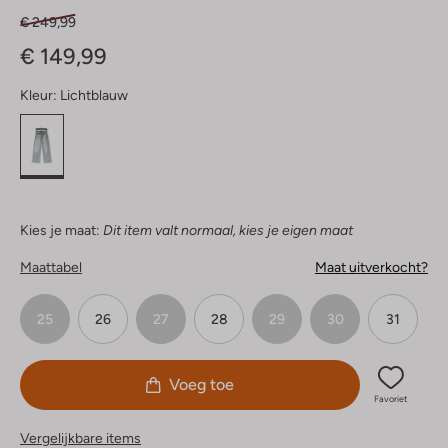
€ 249,99
€ 149,99
Kleur:
Lichtblauw
Kies je maat:
Dit item valt normaal, kies je eigen maat
Maattabel
Maat uitverkocht?
25
26
27
28
29
30
31
Voeg toe
Favoriet
Vergelijkbare items