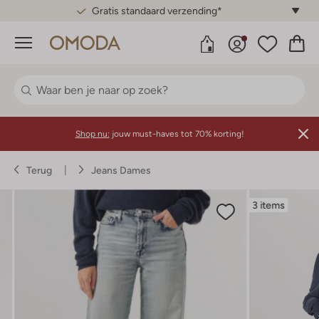
Gratis standaard verzending*
Menu
Shop nu:
jouw must-haves tot 70% korting!
Terug
Jeans Dames
3 items