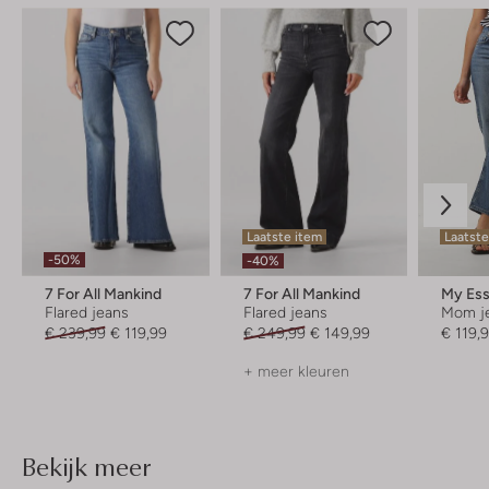
Laatste item
Laatste
-50%
-40%
7 For All Mankind
7 For All Mankind
Flared jeans
Flared jeans
Mom j
€ 239,99
€ 119,99
€ 249,99
€ 149,99
€ 119,
+ meer kleuren
Bekijk meer