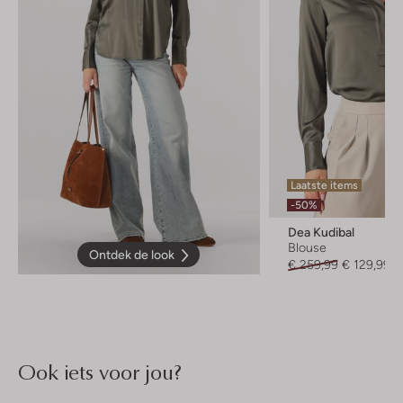
Laatste items
-50%
Dea Kudibal
Blouse
Ontdek de look
€ 259,99
€ 129,99
Ook iets voor jou?