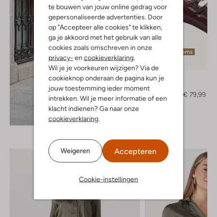
te bouwen van jouw online gedrag voor
gepersonaliseerde advertenties. Door
op "Accepteer alle cookies" te klikken,
ga je akkoord met het gebruik van alle
cookies zoals omschreven in onze
Laatste items
privacy-
en
cookieverklaring
.
-50%
Wil je je voorkeuren wijzigen? Via de
Bibi Lou
cookieknop onderaan de pagina kun je
Pumps
jouw toestemming ieder moment
€ 159,99
€ 79,99
intrekken. Wil je meer informatie of een
klacht indienen? Ga naar onze
Ontdek de look
cookieverklaring
.
Accepteren
Weigeren
Cookie-instellingen