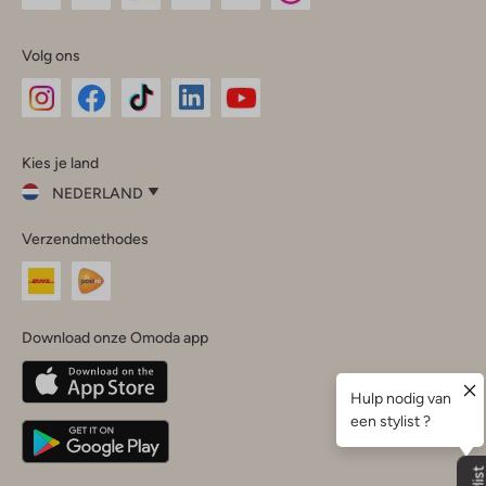
Volg ons
Omoda
Omoda
Omoda
Omoda
Omoda
Kies je land
Instagram
Facebook
TikTok
LinkedIn
YouTube
NEDERLAND
Kies
Verzendmethodes
je
Sluit
land
Nederland
België
(Nederlands)
Download onze Omoda app
Belgique
(Français)
Deutschland