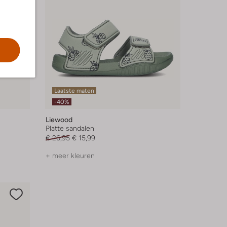
Laatste maten
-40%
Liewood
Platte sandalen
€ 26,95
€ 15,99
+ meer kleuren