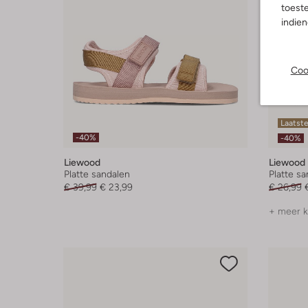
toeste
indie
Coo
Laatst
-40%
-40%
Liewood
Liewood
Platte sandalen
Platte s
€ 39,99
€ 23,99
€ 26,99
+ meer k