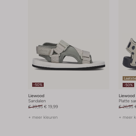
Laatste
-50%
-50%
Liewood
Liewood
Sandalen
Platte s
€ 39,95
€ 19,99
€ 26,95
+ meer kleuren
+ meer k