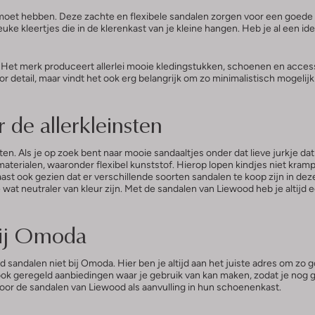
e moet hebben. Deze zachte en flexibele sandalen zorgen voor een goede 
leuke kleertjes die in de klerenkast van je kleine hangen. Heb je al een
Het merk produceert allerlei mooie kledingstukken, schoenen en access
 detail, maar vindt het ook erg belangrijk om zo minimalistisch mogelijk
de allerkleinsten
ten. Als je op zoek bent naar mooie sandaaltjes onder dat lieve jurkje dat
materialen, waaronder flexibel kunststof. Hierop lopen kindjes niet kr
 ook gezien dat er verschillende soorten sandalen te koop zijn in deze 
wat neutraler van kleur zijn. Met de sandalen van Liewood heb je altijd e
bij Omoda
 sandalen niet bij Omoda. Hier ben je altijd aan het juiste adres om zo go
 ook geregeld aanbiedingen waar je gebruik van kan maken, zodat je nog g
oor de sandalen van Liewood als aanvulling in hun schoenenkast.