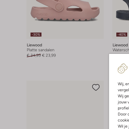
-30%
-40%
Liewood
Liewood
Platte sandalen
Watersc
€ 34,99
€ 23,99
€ 24,99
+ meer k
Wij, e
vergel
Wij ge
jouw v
profie
Door o
cooki
Wil je