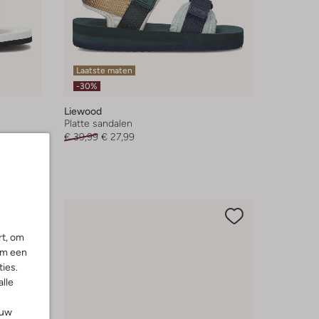
Laatste maten
-30%
Liewood
Platte sandalen
€ 39,99
€ 27,99
rt, om
om een
ies.
alle
ouw