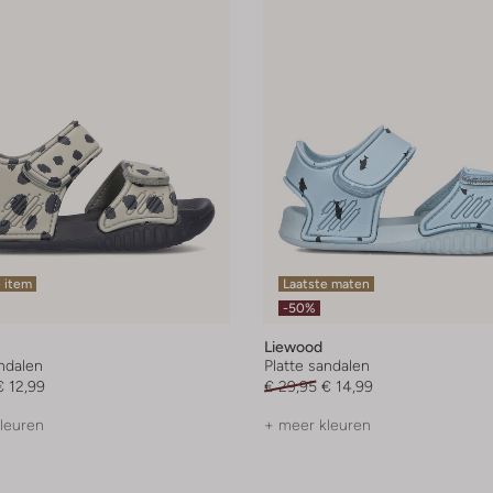
 item
Laatste maten
-50%
Liewood
andalen
Platte sandalen
€ 12,99
€ 29,95
€ 14,99
leuren
+ meer kleuren