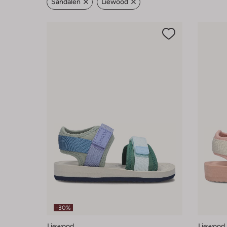
Sandalen
Liewood
-30%
Liewood
Liewood