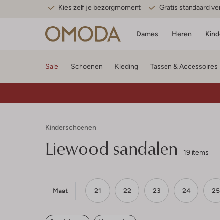
Kies zelf je bezorgmoment
Gratis standaard v
Dames
Heren
Kind
Sale
Schoenen
Kleding
Tassen & Accessoires
Kinderschoenen
Liewood sandalen
19 items
Maat
21
22
23
24
25