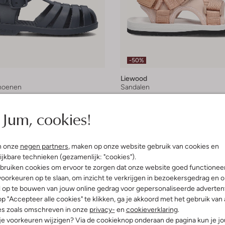
-50%
Liewood
hoenen
Sandalen
€ 14,99
€ 39,95
€ 19,99
Jum, cookies!
leuren
+ meer kleuren
n onze
negen partners
, maken op onze website gebruik van cookies en
ijkbare technieken (gezamenlijk: "cookies").
bruiken cookies om ervoor te zorgen dat onze website goed functionee
oorkeuren op te slaan, om inzicht te verkrijgen in bezoekersgedrag en 
l op te bouwen van jouw online gedrag voor gepersonaliseerde advertent
p "Accepteer alle cookies" te klikken, ga je akkoord met het gebruik van 
es zoals omschreven in onze
privacy-
en
cookieverklaring
.
 je voorkeuren wijzigen? Via de cookieknop onderaan de pagina kun je j