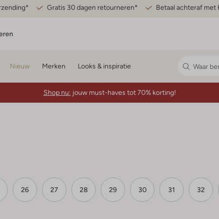
erzending*
Gratis 30 dagen retourneren*
Betaal achteraf met 
eren
Nieuw
Merken
Looks & inspiratie
Shop nu:
jouw must-haves tot 70% korting!
26
27
28
29
30
31
32