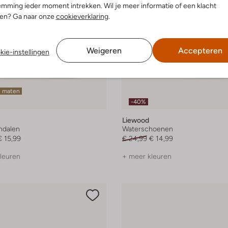
mming ieder moment intrekken. Wil je meer informatie of een klacht
nen? Ga naar onze
cookieverklaring
.
Weigeren
Accepteren
kie-instellingen
e maten
-40%
Liewood
andalen
Waterschoenen
€ 15,99
€ 24,99
€ 14,99
leuren
+ meer kleuren