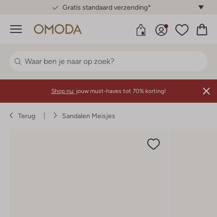
Gratis standaard verzending*
Menu
Shop nu:
jouw must-haves tot 70% korting!
Terug
Sandalen Meisjes