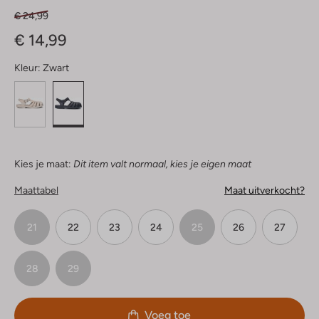
€ 24,99
€ 14,99
Kleur:
Zwart
Kies je maat:
Dit item valt normaal, kies je eigen maat
Maattabel
Maat uitverkocht?
21
22
23
24
25
26
27
28
29
Voeg toe