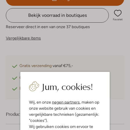
Bekijk voorraad in boutiques
Favoriet
Reserveer direct in een van onze 37 boutiques
Vergelijkbare items
Gratis verzending
vanaf €75,-
Gratis retourneren
binnen 30 dagen*
Jum, cookies!
Betaal achteraf
met Klarna
Wij, en onze
negen partners
, maken op
onze website gebruik van cookies en
Product informatie
vergelijkbare technieken (gezamenlijk:
"cookies").
Wij gebruiken cookies om ervoor te