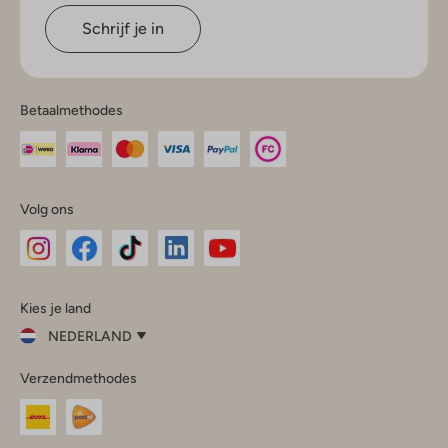
Schrijf je in
Betaalmethodes
Volg ons
Omoda
Omoda
Omoda
Omoda
Omoda
Kies je land
Instagram
Facebook
TikTok
LinkedIn
YouTube
NEDERLAND
Kies
Verzendmethodes
je
Sluit
land
Nederland