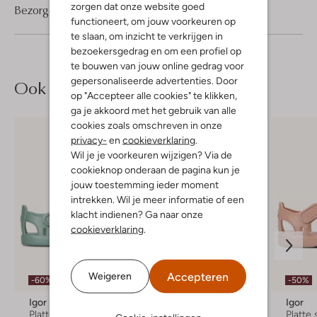
zorgen dat onze website goed
Bezorgen & retourneren
functioneert, om jouw voorkeuren op
te slaan, om inzicht te verkrijgen in
bezoekersgedrag en om een profiel op
te bouwen van jouw online gedrag voor
gepersonaliseerde advertenties. Door
Ook iets voor jou?
op "Accepteer alle cookies" te klikken,
ga je akkoord met het gebruik van alle
cookies zoals omschreven in onze
privacy-
en
cookieverklaring
.
Wil je je voorkeuren wijzigen? Via de
cookieknop onderaan de pagina kun je
jouw toestemming ieder moment
intrekken. Wil je meer informatie of een
klacht indienen? Ga naar onze
cookieverklaring
.
Accepteren
Weigeren
-60%
-50%
Igor
Igor
Igor
Platte sandalen
Platte sandalen
Platte