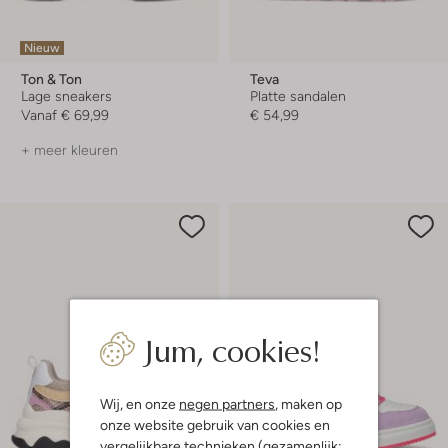
Nieuw
Ton & Ton
Teva
Lage sneakers
Platte sandalen
Vanaf
€ 69,99
€ 54,99
+ meer kleuren
Jum, cookies!
Wij, en onze
negen partners
, maken op
onze website gebruik van cookies en
vergelijkbare technieken (gezamenlijk: