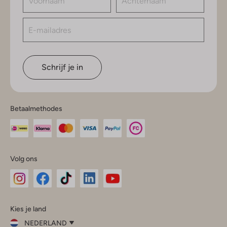
Schrijf je in
Betaalmethodes
Volg ons
Omoda
Omoda
Omoda
Omoda
Omoda
Kies je land
Instagram
Facebook
TikTok
LinkedIn
YouTube
NEDERLAND