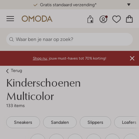
Gratis standaard verzending*
Menu
Shop nu:
jouw must-haves tot 70% korting!
Terug
Kinderschoenen
Multicolor
133 items
Sneakers
Sandalen
Slippers
Loafers