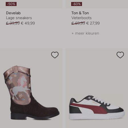
-50%
-60%
Develab
Ton & Ton
Lage sneakers
Veterboots
€ 99,99
€ 49,99
€ 69,99
€ 27,99
+ meer kleuren