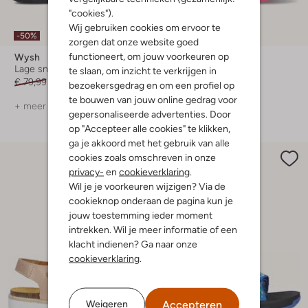
"cookies").
Wij gebruiken cookies om ervoor te
-50%
-50%
zorgen dat onze website goed
functioneert, om jouw voorkeuren op
Wysh
Pinocchio
Lage sneakers
Lage sneakers
te slaan, om inzicht te verkrijgen in
€ 79,99
€ 39,99
Vanaf
€ 44,99
bezoekersgedrag en om een profiel op
te bouwen van jouw online gedrag voor
+ meer kleuren
+ meer kleuren
gepersonaliseerde advertenties. Door
op "Accepteer alle cookies" te klikken,
ga je akkoord met het gebruik van alle
cookies zoals omschreven in onze
privacy-
en
cookieverklaring
.
Wil je je voorkeuren wijzigen? Via de
cookieknop onderaan de pagina kun je
jouw toestemming ieder moment
intrekken. Wil je meer informatie of een
klacht indienen? Ga naar onze
cookieverklaring
.
Accepteren
Weigeren