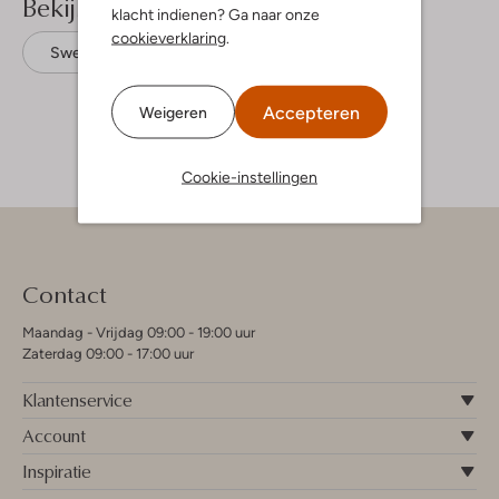
Bekijk meer
klacht indienen? Ga naar onze
cookieverklaring
.
Sweaters
Nik & Nik
Katoen
Accepteren
Weigeren
Cookie-instellingen
Contact
Maandag - Vrijdag 09:00 - 19:00 uur
Zaterdag 09:00 - 17:00 uur
Klantenservice
Account
Inspiratie