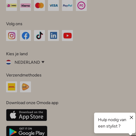
Volg ons
Omoda
Omoda
Omoda
Omoda
Omoda
Kies je land
Instagram
Facebook
TikTok
LinkedIn
YouTube
NEDERLAND
Kies
Verzendmethodes
je
Sluit
land
Nederland
België
(Nederlands)
Download onze Omoda app
Belgique
(Français)
Deutschland