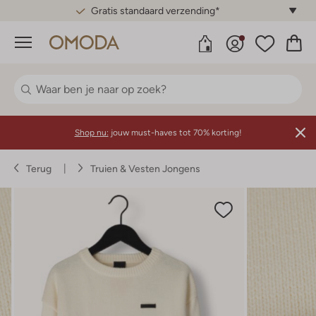
Gratis standaard verzending*
Menu
Shop nu:
jouw must-haves tot 70% korting!
Terug
Truien & Vesten Jongens