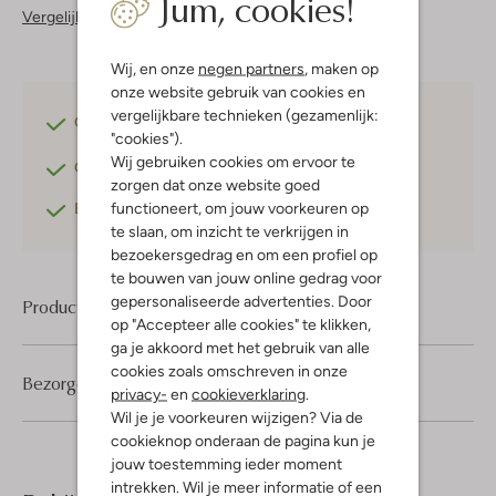
Jum, cookies!
Vergelijkbare items
Wij, en onze
negen partners
, maken op
onze website gebruik van cookies en
vergelijkbare technieken (gezamenlijk:
Gratis verzending
vanaf €75,-
"cookies").
Wij gebruiken cookies om ervoor te
Gratis retourneren
binnen 30 dagen*
zorgen dat onze website goed
functioneert, om jouw voorkeuren op
Betaal achteraf
met Klarna
te slaan, om inzicht te verkrijgen in
bezoekersgedrag en om een profiel op
te bouwen van jouw online gedrag voor
gepersonaliseerde advertenties. Door
Product informatie
op "Accepteer alle cookies" te klikken,
ga je akkoord met het gebruik van alle
cookies zoals omschreven in onze
Bezorgen & retourneren
privacy-
en
cookieverklaring
.
Wil je je voorkeuren wijzigen? Via de
cookieknop onderaan de pagina kun je
jouw toestemming ieder moment
intrekken. Wil je meer informatie of een