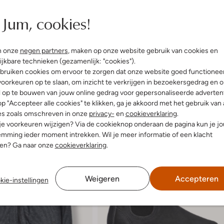
Jum, cookies!
n onze
negen partners
, maken op onze website gebruik van cookies en
ijkbare technieken (gezamenlijk: "cookies").
bruiken cookies om ervoor te zorgen dat onze website goed functionee
oorkeuren op te slaan, om inzicht te verkrijgen in bezoekersgedrag en 
l op te bouwen van jouw online gedrag voor gepersonaliseerde advertent
p "Accepteer alle cookies" te klikken, ga je akkoord met het gebruik van 
es zoals omschreven in onze
privacy-
en
cookieverklaring
.
 je voorkeuren wijzigen? Via de cookieknop onderaan de pagina kun je j
mming ieder moment intrekken. Wil je meer informatie of een klacht
nen? Ga naar onze
cookieverklaring
.
Weigeren
Accepteren
kie-instellingen