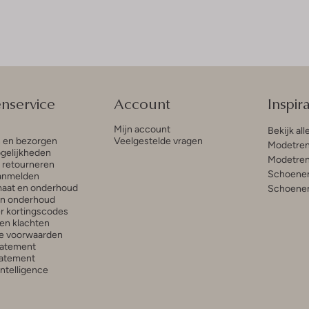
enservice
Account
Inspira
Mijn account
Bekijk all
n en bezorgen
Veelgestelde vragen
Modetren
gelijkheden
Modetren
n retourneren
Schoenen
anmelden
aat en onderhoud
Schoenen
en onderhoud
r kortingscodes
en klachten
e voorwaarden
tatement
atement
 Intelligence