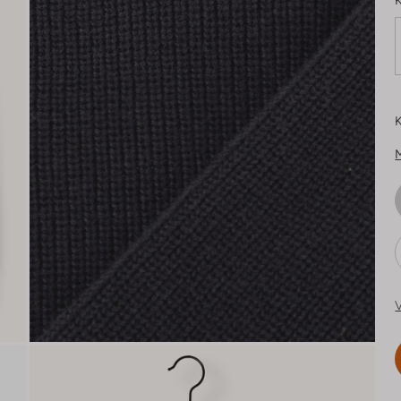
K
K
V