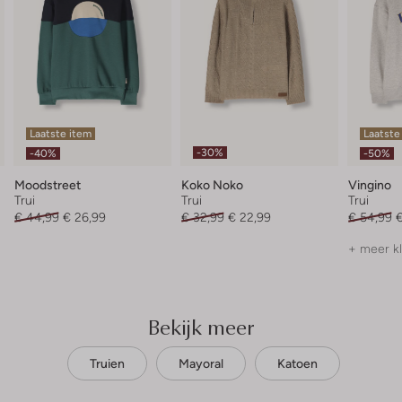
Laatste item
Laatste
-30%
-40%
-50%
Moodstreet
Koko Noko
Vingino
Trui
Trui
Trui
€ 44,99
€ 26,99
€ 32,99
€ 22,99
€ 54,99
€
+ meer k
Bekijk meer
Truien
Mayoral
Katoen