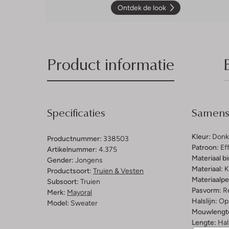
Ontdek de look
Product informatie
Specificaties
Samenst
Kleur:
Donk
Productnummer:
338503
Patroon:
Ef
Artikelnummer:
4.375
Materiaal b
Gender:
Jongens
Materiaal:
K
Productsoort:
Truien & Vesten
Materiaalp
Subsoort:
Truien
Pasvorm:
Re
Merk:
Mayoral
Halslijn:
Op
Model:
Sweater
Mouwlengt
Lengte:
Hal