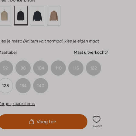
leur:
Donkerblauw
ies je maat:
Dit item valt normaal, kies je eigen maat
Maattabel
Maat uitverkocht?
92
98
104
110
116
122
128
134
140
ergelijkbare items
Voeg toe
Favoriet