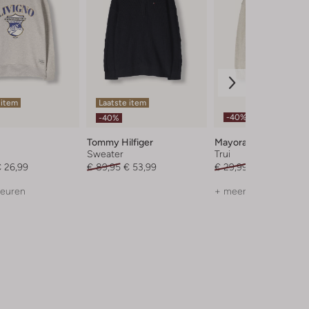
 item
Laatste item
-40%
-40%
Tommy Hilfiger
Mayoral
Sweater
Trui
 26,99
€ 89,95
€ 53,99
€ 29,99
€ 17,99
leuren
+ meer kleuren