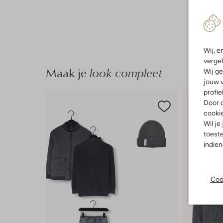
Wij, e
vergel
Maak je
look compleet
Wij ge
jouw v
profie
Door o
cooki
Wil je
toeste
indie
Coo