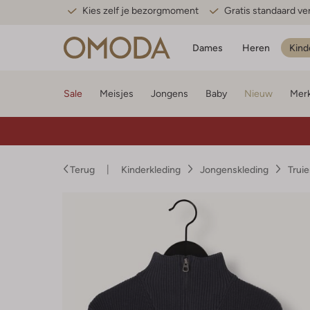
Kies zelf je bezorgmoment
Gratis standaard v
Dames
Heren
Kind
Sale
Meisjes
Jongens
Baby
Nieuw
Mer
Terug
Kinderkleding
Jongenskleding
Trui