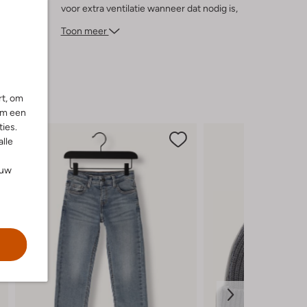
voor extra ventilatie wanneer dat nodig is,
terwijl de klassieke blauwe kleur
Toon meer
moeiteloos te matchen is met andere
herfst- en wintertinten. Een veelzijdige
keuze voor elke jonge avonturier!
rt, om
om een
ies.
alle
ouw