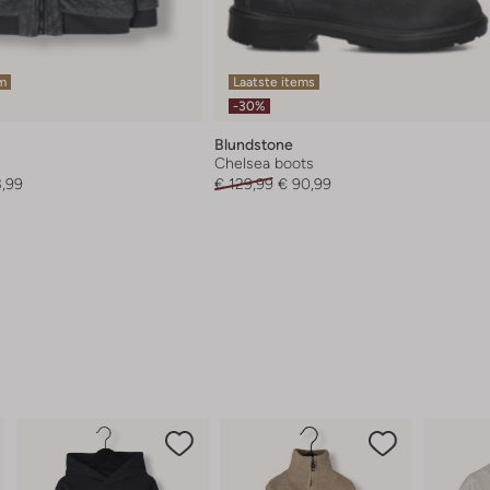
em
Laatste items
-30%
Blundstone
Chelsea boots
3,99
€ 129,99
€ 90,99