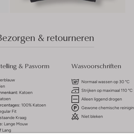
Bezorgen & retourneren
elling & Pasvorm
Wasvoorschriften
erblauw
Normaal wassen op 30 °C
fen
Strijken op maximaal 110 °C
innenkant:
Katoen
atoen
Alleen liggend drogen
ercentages:
100% Katoen
Gewone chemische reinigi
gular Fit
Niet bleken
staande Kraag
e:
Lange Mouw
f Lang