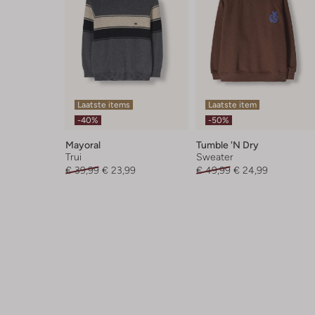
Laatste items
Laatste item
-40%
-50%
Mayoral
Tumble 'n Dry
Trui
Sweater
€ 39,99
€ 23,99
€ 49,99
€ 24,99