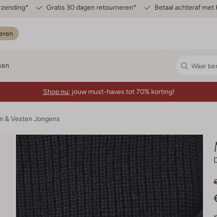
erzending*
Gratis 30 dagen retourneren*
Betaal achteraf met 
eren
ken
Shop nu:
jouw must-haves tot 70% korting!
en & Vesten Jongens