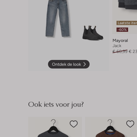
Laatste it
-60%
Mayoral
Jack
€ 60,99
€ 2
Ontdek de look
Ook iets voor jou?