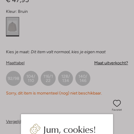
Kleur:
Bruin
Kies je maat:
Dit item valt normaal, kies je eigen maat
Maattabel
Maat uitverkocht?
104/
116/1
128/
140/
92/98
110
22
134
146
Sorry, dit item is momenteel (nog) niet beschikbaar.
Favoriet
Vergelijkbare items
Jum, cookies!