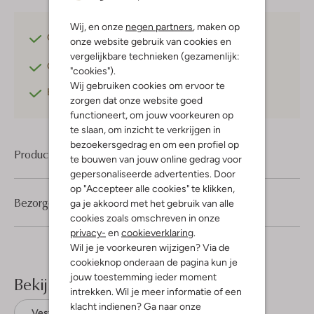
Wij, en onze
negen partners
, maken op
Gratis verzending
vanaf €75,-
onze website gebruik van cookies en
vergelijkbare technieken (gezamenlijk:
Gratis retourneren
binnen 30 dagen*
"cookies").
Wij gebruiken cookies om ervoor te
Betaal achteraf
met Klarna
zorgen dat onze website goed
functioneert, om jouw voorkeuren op
te slaan, om inzicht te verkrijgen in
bezoekersgedrag en om een profiel op
Product informatie
te bouwen van jouw online gedrag voor
gepersonaliseerde advertenties. Door
op "Accepteer alle cookies" te klikken,
Bezorgen & retourneren
ga je akkoord met het gebruik van alle
cookies zoals omschreven in onze
privacy-
en
cookieverklaring
.
Wil je je voorkeuren wijzigen? Via de
cookieknop onderaan de pagina kun je
jouw toestemming ieder moment
Bekijk meer
intrekken. Wil je meer informatie of een
klacht indienen? Ga naar onze
Vesten
Z8
Katoen