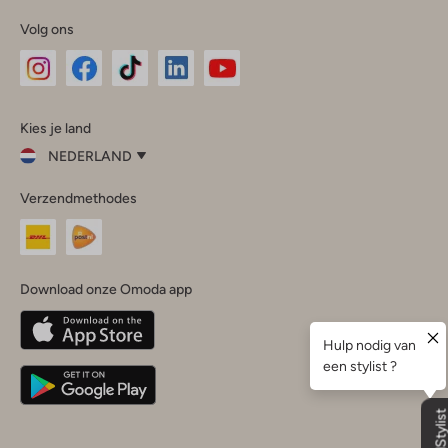
Volg ons
Omoda
Omoda
Omoda
Omoda
Omoda
Kies je land
Instagram
Facebook
TikTok
LinkedIn
YouTube
NEDERLAND
Kies
Verzendmethodes
je
Sluit
land
Nederland
België
(Nederlands)
Download onze Omoda app
Belgique
(Français)
Deutschland