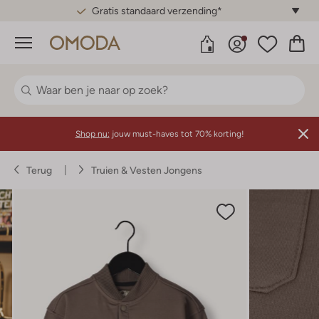
Gratis standaard verzending*
Menu
Shop nu:
jouw must-haves tot 70% korting!
Terug
Truien & Vesten Jongens