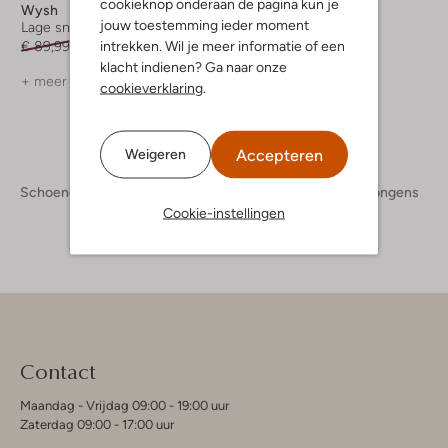
cookieknop onderaan de pagina kun je
Wysh
Wysh
jouw toestemming ieder moment
Lage sneakers
Lage sneakers
intrekken. Wil je meer informatie of een
€ 89,99
€ 44,99
€ 99,95
€ 49,99
klacht indienen? Ga naar onze
+ meer kleuren
cookieverklaring
.
Accepteren
Weigeren
Schoenen
Kinderschoenen
Jongens
Sneakers Jongens
Cookie-instellingen
Contact
Maandag - Vrijdag 09:00 - 19:00 uur
Zaterdag 09:00 - 17:00 uur