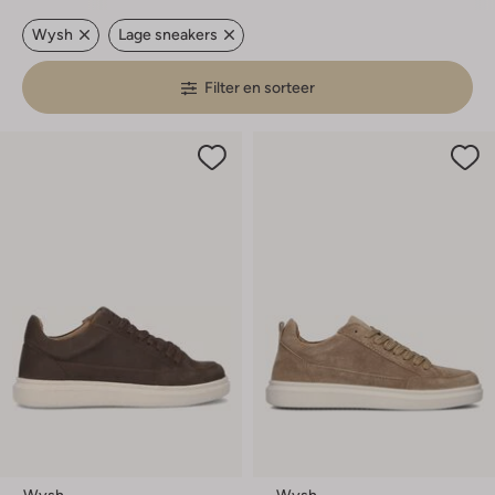
Wysh
Lage sneakers
Filter en sorteer
Wysh
Wysh