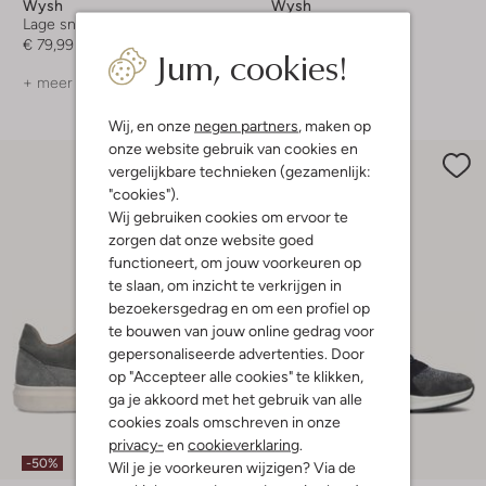
Wysh
Wysh
Lage sneakers
Lage sneakers
€ 79,99
€ 89,99
Jum, cookies!
+ meer kleuren
+ meer kleuren
Wij, en onze
negen partners
, maken op
onze website gebruik van cookies en
vergelijkbare technieken (gezamenlijk:
"cookies").
Wij gebruiken cookies om ervoor te
zorgen dat onze website goed
functioneert, om jouw voorkeuren op
te slaan, om inzicht te verkrijgen in
bezoekersgedrag en om een profiel op
te bouwen van jouw online gedrag voor
gepersonaliseerde advertenties. Door
op "Accepteer alle cookies" te klikken,
ga je akkoord met het gebruik van alle
cookies zoals omschreven in onze
Laatste maten
privacy-
en
cookieverklaring
.
-50%
-50%
Wil je je voorkeuren wijzigen? Via de