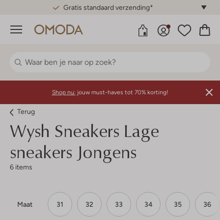
Gratis standaard verzending*
Menu
Shop nu:
jouw must-haves tot 70% korting!
Terug
Wysh
Sneakers Lage
sneakers Jongens
6 items
Maat
31
32
33
34
35
36