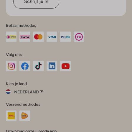
Schrijf je in
Betaalmethodes
Volg ons
Omoda
Omoda
Omoda
Omoda
Omoda
Kies je land
Instagram
Facebook
TikTok
LinkedIn
YouTube
NEDERLAND
Kies
Verzendmethodes
je
Sluit
land
Nederland
België
(Nederlands)
Download onze Omoda app