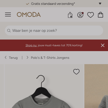
Gratis standaard verzending*
Menu
Shop nu:
jouw must-haves tot 70% korting!
Terug
Polo's & T-Shirts Jongens