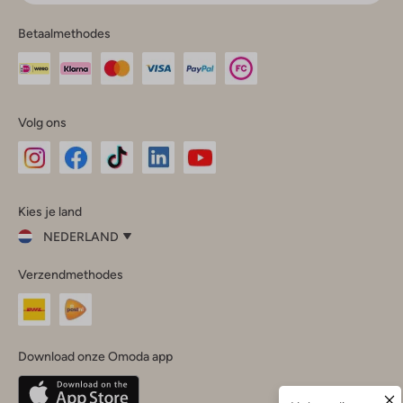
Betaalmethodes
Volg ons
Omoda
Omoda
Omoda
Omoda
Omoda
Kies je land
Instagram
Facebook
TikTok
LinkedIn
YouTube
NEDERLAND
Kies
Verzendmethodes
je
Sluit
land
Nederland
België
(Nederlands)
Download onze Omoda app
Belgique
(Français)
Deutschland