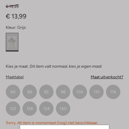
€ 19,99
€ 13,99
Kleur:
Grijs
Kies je maat:
Dit item valt normaal, kies je eigen maat
Maattabel
Maat uitverkocht?
80
86
92
98
104
110
116
122
128
134
140
Sorry, dit item is momenteel (nog) niet beschikbaar.