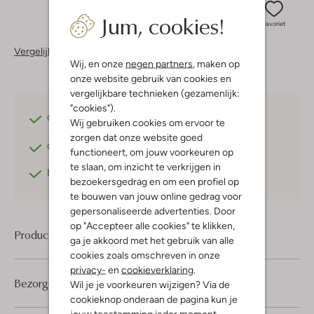
Jum, cookies!
Favoriet
Vergelijkbare items
Wij, en onze
negen partners
, maken op
onze website gebruik van cookies en
vergelijkbare technieken (gezamenlijk:
"cookies").
Gratis verzending
vanaf €75,-
Wij gebruiken cookies om ervoor te
zorgen dat onze website goed
Gratis retourneren
binnen 30 dagen*
functioneert, om jouw voorkeuren op
te slaan, om inzicht te verkrijgen in
Betaal achteraf
met Klarna
bezoekersgedrag en om een profiel op
te bouwen van jouw online gedrag voor
gepersonaliseerde advertenties. Door
op "Accepteer alle cookies" te klikken,
Product informatie
ga je akkoord met het gebruik van alle
cookies zoals omschreven in onze
privacy-
en
cookieverklaring
.
Bezorgen & retourneren
Wil je je voorkeuren wijzigen? Via de
cookieknop onderaan de pagina kun je
jouw toestemming ieder moment