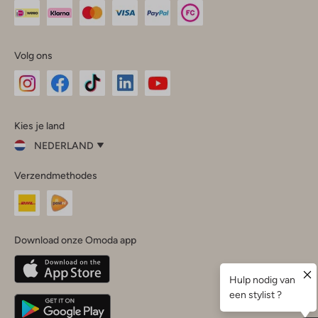
Volg ons
Omoda
Omoda
Omoda
Omoda
Omoda
Kies je land
Instagram
Facebook
TikTok
LinkedIn
YouTube
NEDERLAND
Kies
Verzendmethodes
je
Sluit
land
Nederland
België
(Nederlands)
Download onze Omoda app
Belgique
(Français)
Deutschland