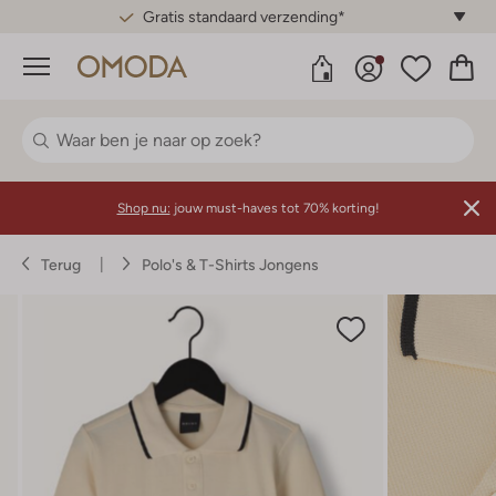
Gratis standaard verzending*
Menu
Shop nu:
jouw must-haves tot 70% korting!
Terug
Polo's & T-Shirts Jongens