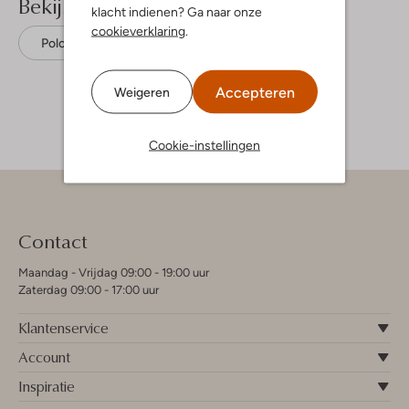
Bekijk meer
klacht indienen? Ga naar onze
cookieverklaring
.
Polo's
Nik & Nik
Katoen
Accepteren
Weigeren
Cookie-instellingen
Contact
Maandag - Vrijdag 09:00 - 19:00 uur
Zaterdag 09:00 - 17:00 uur
Klantenservice
Account
Inspiratie