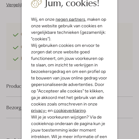
Jum, cookies!
Vergelijkbare items
Wij, en onze
negen partners
, maken op
onze website gebruik van cookies en
vergelijkbare technieken (gezamenlijk:
Gratis verzending
vanaf €75,-
"cookies").
Wij gebruiken cookies om ervoor te
Gratis retourneren
binnen 30 dagen*
zorgen dat onze website goed
functioneert, om jouw voorkeuren op
Betaal achteraf
met Klarna
te slaan, om inzicht te verkrijgen in
bezoekersgedrag en om een profiel op
te bouwen van jouw online gedrag voor
gepersonaliseerde advertenties. Door
Product informatie
op "Accepteer alle cookies" te klikken,
ga je akkoord met het gebruik van alle
cookies zoals omschreven in onze
Bezorgen & retourneren
privacy-
en
cookieverklaring
.
Wil je je voorkeuren wijzigen? Via de
cookieknop onderaan de pagina kun je
jouw toestemming ieder moment
intrekken. Wil je meer informatie of een