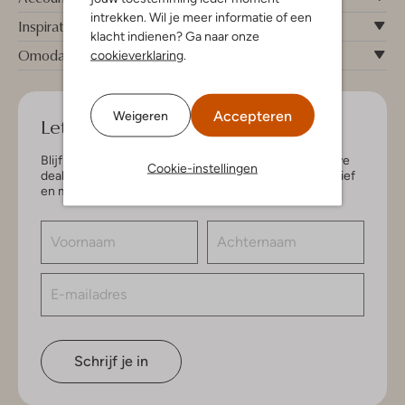
intrekken. Wil je meer informatie of een
Inspiratie
klacht indienen? Ga naar onze
Omoda
cookieverklaring
.
Accepteren
Weigeren
Let's keep in touch!
Blijf op de hoogte van de nieuwste items en exclusieve
Cookie-instellingen
deals, speciaal voor jou. Schrijf je in voor de nieuwsbrief
en maak kans op € 150,- shoptegoed.
Schrijf je in