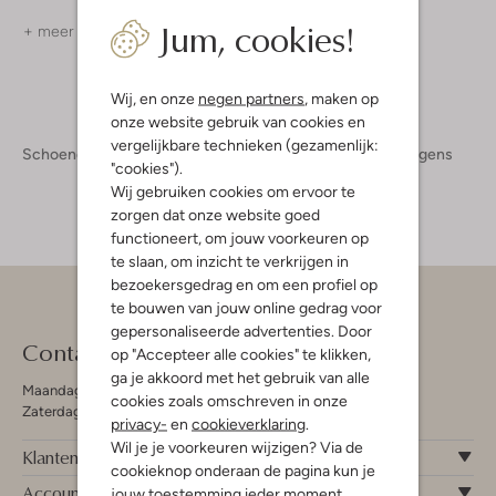
Jum, cookies!
+ meer kleuren
+ meer kleuren
Wij, en onze
negen partners
, maken op
onze website gebruik van cookies en
vergelijkbare technieken (gezamenlijk:
Schoenen
Kinderschoenen
Jongens
Laarzen Jongens
"cookies").
Wij gebruiken cookies om ervoor te
zorgen dat onze website goed
functioneert, om jouw voorkeuren op
te slaan, om inzicht te verkrijgen in
bezoekersgedrag en om een profiel op
te bouwen van jouw online gedrag voor
gepersonaliseerde advertenties. Door
Contact
op "Accepteer alle cookies" te klikken,
ga je akkoord met het gebruik van alle
Maandag - Vrijdag 09:00 - 19:00 uur
cookies zoals omschreven in onze
Zaterdag 09:00 - 17:00 uur
privacy-
en
cookieverklaring
.
Wil je je voorkeuren wijzigen? Via de
Klantenservice
cookieknop onderaan de pagina kun je
Account
jouw toestemming ieder moment