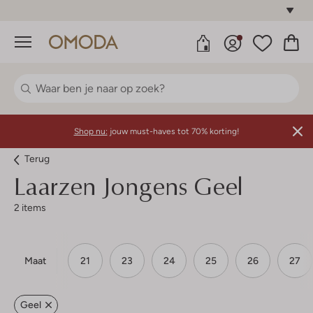
Gratis standaard verzending*
Menu
Shop nu:
jouw must-haves tot 70% korting!
Terug
Laarzen Jongens Geel
2 items
Maat
21
23
24
25
26
27
Geel