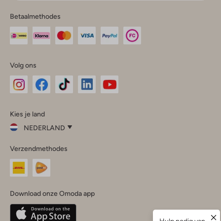
Betaalmethodes
Volg ons
Omoda
Omoda
Omoda
Omoda
Omoda
Kies je land
Instagram
Facebook
TikTok
LinkedIn
YouTube
NEDERLAND
Kies
Verzendmethodes
je
Sluit
land
Nederland
België
(Nederlands)
Download onze Omoda app
Belgique
(Français)
Deutschland