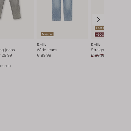
Laatste maten
Nieuw
-60%
Rellix
Rellix
leg jeans
Wide jeans
Straight leg jeans
 29,99
€ 89,99
€ 89,99
€ 35,99
leuren