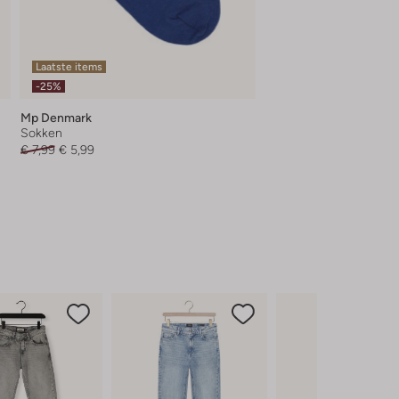
Laatste items
-25%
Mp Denmark
Sokken
€ 7,99
€ 5,99