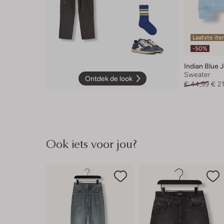
Laatste it
-50%
Indian Blue 
Sweater
Ontdek de look
€ 44,99
€ 2
Ook iets voor jou?