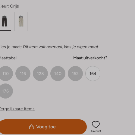
leur:
Grijs
ies je maat:
Dit item valt normaal, kies je eigen maat
Maattabel
Maat uitverkocht?
110
116
128
140
152
164
176
ergelijkbare items
Voeg toe
Favoriet