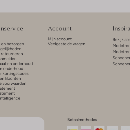
enservice
Account
Inspira
Mijn account
Bekijk all
n en bezorgen
Veelgestelde vragen
Modetren
gelijkheden
Modetren
n retourneren
Schoenen
anmelden
aat en onderhoud
Schoenen
en onderhoud
r kortingscodes
en klachten
e voorwaarden
tatement
atement
 Intelligence
Betaalmethodes