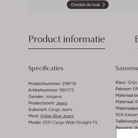
Ontdek de look
Product informatie
Specificaties
Samenst
Kleur:
Grijs
Productnummer:
298116
Patroon:
Ef
Artikelnummer:
960173
Materiaal b
Gender:
Jongens
Materiaal:
K
Productsoort:
Jeans
Materiaalp
Subsoort:
Cargo Jeans
95% Katoen
Merk:
Indian Blue Jeans
Taillehoogt
Model:
2551 Cargo Wide Straight Fit
Pasvorm:
W