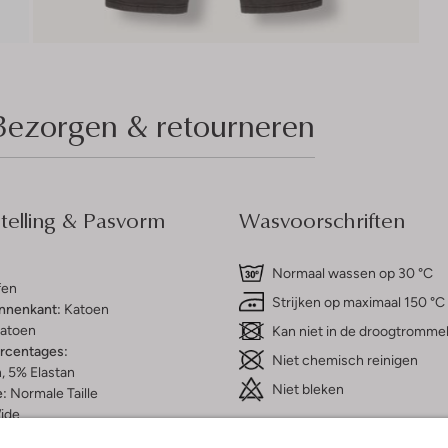
Bezorgen & retourneren
elling & Pasvorm
Wasvoorschriften
Normaal wassen op 30 °C
fen
Strijken op maximaal 150 °C
innenkant:
Katoen
atoen
Kan niet in de droogtromme
ercentages:
Niet chemisch reinigen
, 5% Elastan
Niet bleken
e:
Normale Taille
ide