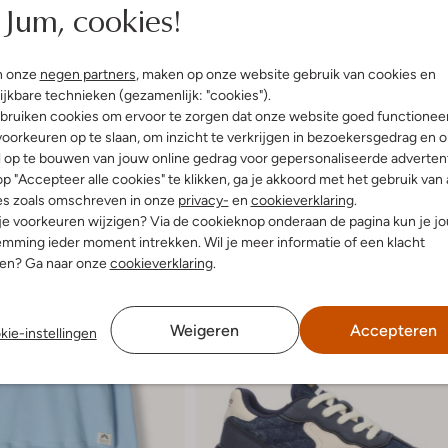
Jum, cookies!
n onze
negen partners
, maken op onze website gebruik van cookies en
ijkbare technieken (gezamenlijk: "cookies").
bruiken cookies om ervoor te zorgen dat onze website goed functionee
oorkeuren op te slaan, om inzicht te verkrijgen in bezoekersgedrag en 
l op te bouwen van jouw online gedrag voor gepersonaliseerde advertent
p "Accepteer alle cookies" te klikken, ga je akkoord met het gebruik van 
es zoals omschreven in onze
privacy-
en
cookieverklaring
.
 je voorkeuren wijzigen? Via de cookieknop onderaan de pagina kun je j
mming ieder moment intrekken. Wil je meer informatie of een klacht
nen? Ga naar onze
cookieverklaring
.
Weigeren
Accepteren
kie-instellingen