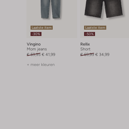
Laatste item
Laatste item
-30%
-50%
Vingino
Rellix
Mom jeans
Short
€ 59,95
€ 41,99
€ 69,99
€ 34,99
+ meer kleuren