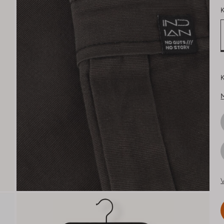
K
K
V