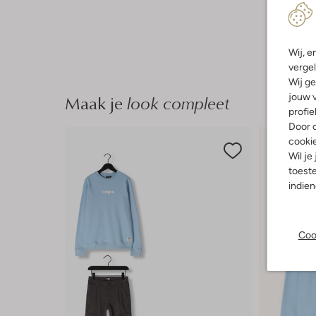
Wij, e
vergel
Wij ge
Maak je
look compleet
jouw v
profie
Door o
cooki
Wil je
toeste
indie
Coo