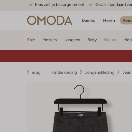
Kies zelf je bezorgmoment
Gratis standaard v
Dames
Heren
Kind
Sale
Meisjes
Jongens
Baby
Nieuw
Mer
Terug
Kinderkleding
Jongenskleding
Jean