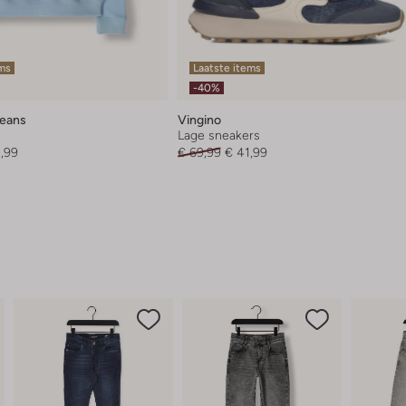
ems
Laatste items
-40%
Jeans
Vingino
Lage sneakers
1,99
€ 69,99
€ 41,99