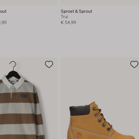
rout
Sproet & Sprout
Trui
3,99
€ 54,99