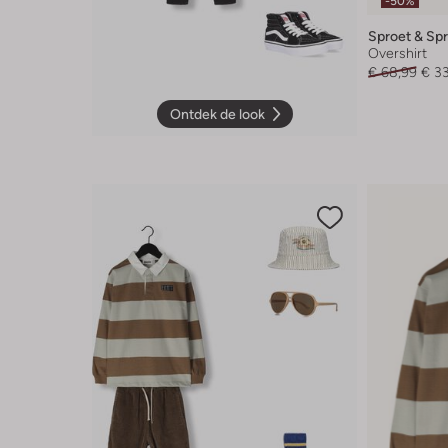
-50%
Sproet & Sp
Overshirt
€ 68,99
€ 3
Ontdek de look