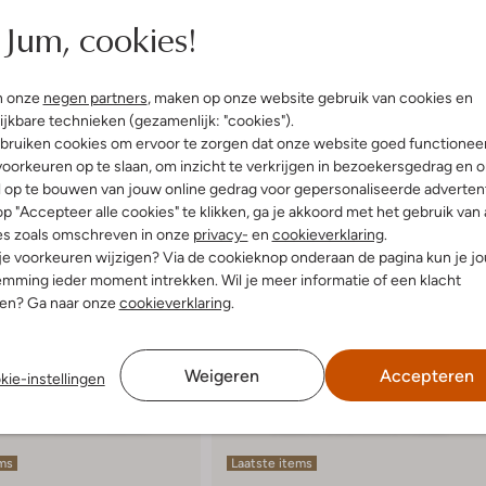
Jum, cookies!
n onze
negen partners
, maken op onze website gebruik van cookies en
ijkbare technieken (gezamenlijk: "cookies").
bruiken cookies om ervoor te zorgen dat onze website goed functionee
oorkeuren op te slaan, om inzicht te verkrijgen in bezoekersgedrag en 
l op te bouwen van jouw online gedrag voor gepersonaliseerde advertent
p "Accepteer alle cookies" te klikken, ga je akkoord met het gebruik van 
es zoals omschreven in onze
privacy-
en
cookieverklaring
.
 je voorkeuren wijzigen? Via de cookieknop onderaan de pagina kun je j
mming ieder moment intrekken. Wil je meer informatie of een klacht
nen? Ga naar onze
cookieverklaring
.
Weigeren
Accepteren
kie-instellingen
ems
Laatste items