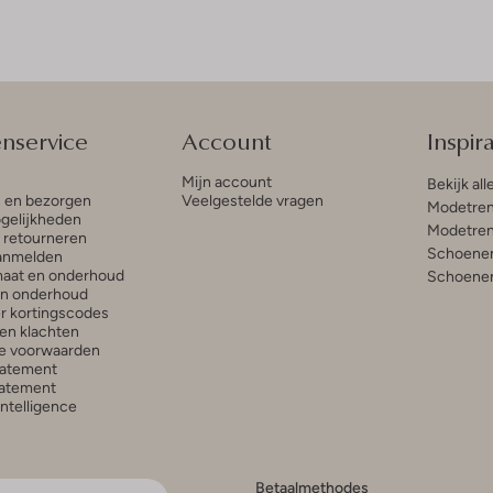
enservice
Account
Inspira
Mijn account
Bekijk all
n en bezorgen
Veelgestelde vragen
Modetren
gelijkheden
Modetren
n retourneren
Schoenen
anmelden
aat en onderhoud
Schoenen
en onderhoud
r kortingscodes
en klachten
e voorwaarden
tatement
atement
 Intelligence
Betaalmethodes