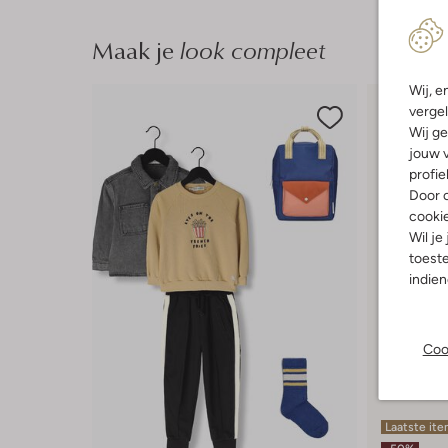
Maak je
look compleet
Wij, e
vergel
Wij ge
jouw v
profie
Door o
cooki
Wil je
toeste
indie
Coo
Laatste it