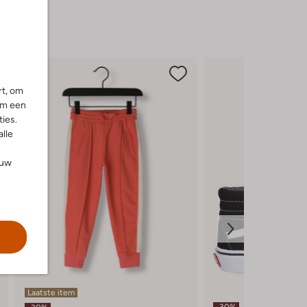
rt, om
om een
ies.
alle
ouw
Laatste item
-30%