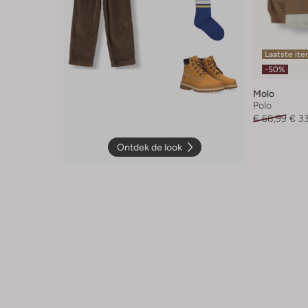
Laatste it
-50%
Molo
Polo
€ 68,99
€ 3
Ontdek de look