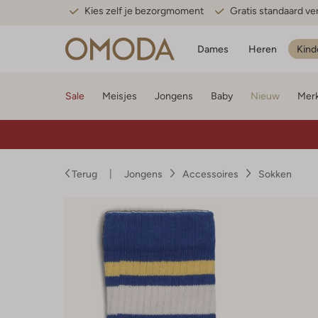
Kies zelf je bezorgmoment
Gratis standaard v
Dames
Heren
Kind
Sale
Meisjes
Jongens
Baby
Nieuw
Mer
Terug
Jongens
Accessoires
Sokken