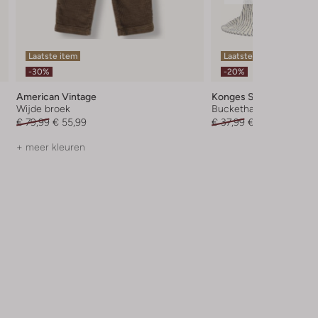
Laatste item
Laatste items
-30%
-20%
American Vintage
Konges Slojd
Wijde broek
Buckethat
€ 79,99
€ 55,99
€ 37,99
€ 29,99
+ meer kleuren