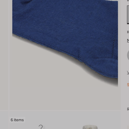
K
K
M
V
S
R
6 items