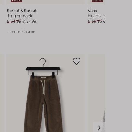
-30%
Sproet & Sprout
Vans
Joggingbroek
Hoge sneakers
€ 54,99
€ 37,99
€ 59,95
€ 41,99
+ meer kleuren