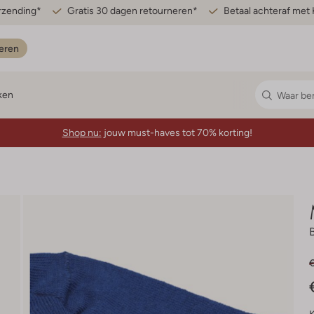
erzending*
Gratis 30 dagen retourneren*
Betaal achteraf met 
eren
ken
Shop nu:
jouw must-haves tot 70% korting!
€