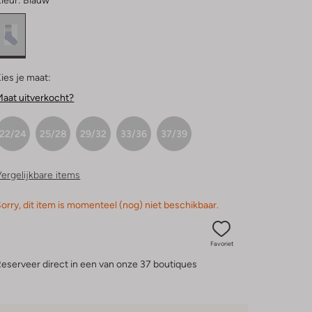
leur:
Blauw
ies je maat:
aat uitverkocht?
22/24
25/28
29/32
33/36
37/39
ergelijkbare items
orry, dit item is momenteel (nog) niet beschikbaar.
Favoriet
eserveer direct in een van onze 37 boutiques