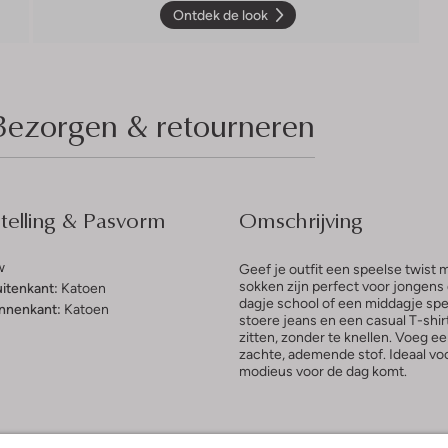
Ontdek de look
Bezorgen & retourneren
elling & Pasvorm
Omschrijving
w
Geef je outfit een speelse twi
sokken zijn perfect voor jongens 
uitenkant:
Katoen
dagje school of een middagje spel
innenkant:
Katoen
stoere jeans en een casual T-shir
zitten, zonder te knellen. Voeg ee
zachte, ademende stof. Ideaal voo
modieus voor de dag komt.