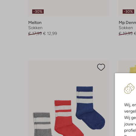
-30%
-30%
Melton
Mp Denm
Sokken
Sokken
€ 17,99
€ 12,99
€ 19,99
€
Wij, e
vergel
Wij ge
jouw v
profie