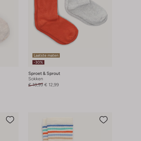
Laatste maten
-30%
Sproet & Sprout
Sokken
€ 18,99
€ 12,99