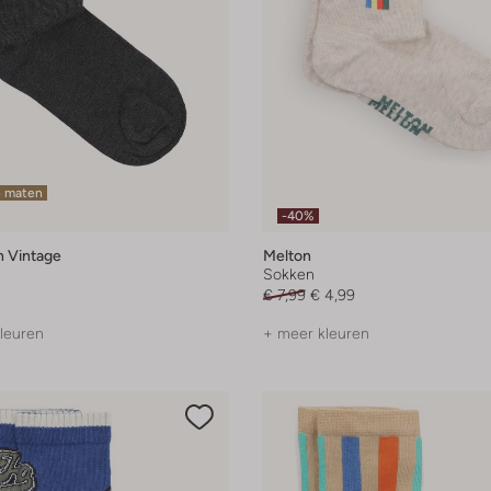
e maten
-40%
 Vintage
Melton
Sokken
€ 7,99
€ 4,99
leuren
+ meer kleuren