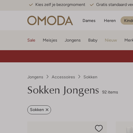
Kies zelf je bezorgmoment
Gratis standaard v
Dames
Heren
Kind
Sale
Meisjes
Jongens
Baby
Nieuw
Mer
Jongens
Accessoires
Sokken
Sokken Jongens
92 items
Sokken