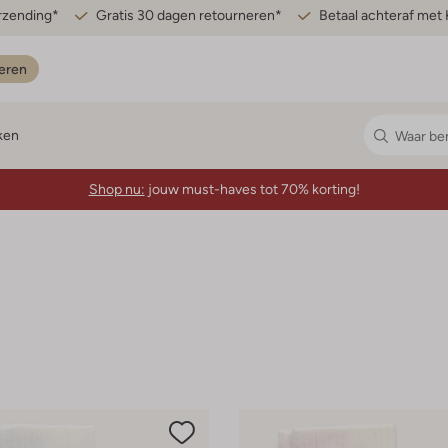
erzending*
Gratis 30 dagen retourneren*
Betaal achteraf met 
eren
ken
Shop nu:
jouw must-haves tot 70% korting!