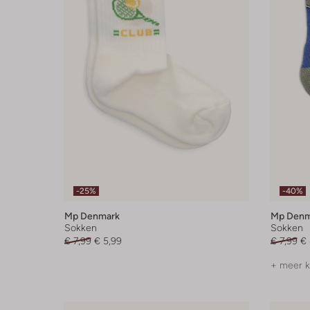
-25%
-40%
Mp Denmark
Mp Denm
Sokken
Sokken
€ 7,99
€ 5,99
€ 7,99
€ 
+ meer k