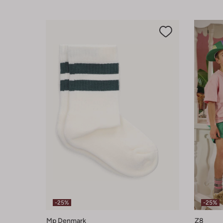
-25%
-25%
Mp Denmark
Z8