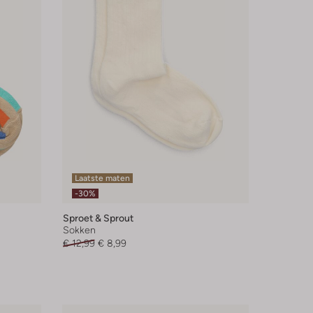
Laatste maten
-30%
Sproet & Sprout
Sokken
€ 12,99
€ 8,99