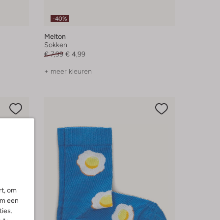
-40%
Melton
Sokken
€ 7,99
€ 4,99
+ meer kleuren
rt, om
om een
ies.