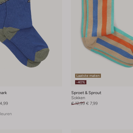
Laatste maten
-40%
ark
Sproet & Sprout
Sokken
4,99
€ 12,99
€ 7,99
leuren