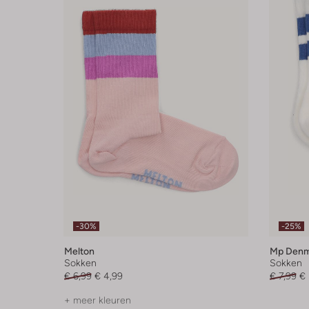
-30%
-25%
Melton
Mp Denm
Sokken
Sokken
€ 6,99
€ 4,99
€ 7,99
€ 
+ meer kleuren