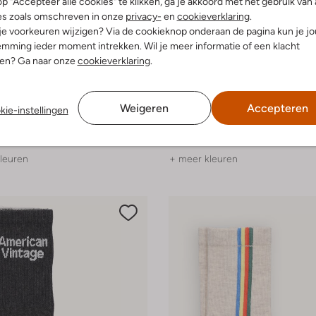
p "Accepteer alle cookies" te klikken, ga je akkoord met het gebruik van 
es zoals omschreven in onze
privacy-
en
cookieverklaring
.
 je voorkeuren wijzigen? Via de cookieknop onderaan de pagina kun je j
mming ieder moment intrekken. Wil je meer informatie of een klacht
nen? Ga naar onze
cookieverklaring
.
-40%
Weigeren
Accepteren
Melton
kie-instellingen
Sokken
 4,99
€ 7,99
€ 4,99
leuren
+ meer kleuren