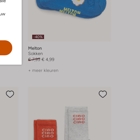
alle
ouw
-40%
Melton
Sokken
€ 7,99
€ 4,99
+ meer kleuren