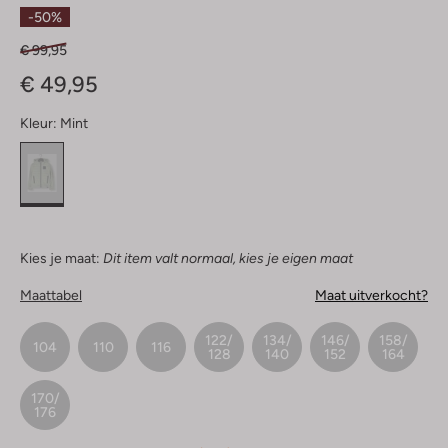
Sterren
-50%
€ 99,95
€ 49,95
Kleur:
Mint
Kies je maat:
Dit item valt normaal, kies je eigen maat
Maattabel
Maat uitverkocht?
122/
134/
146/
158/
104
110
116
128
140
152
164
170/
176