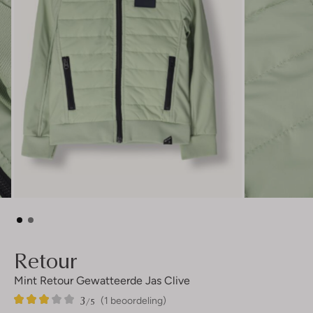
Retour
Mint Retour Gewatteerde Jas Clive
3
1
3
/5
(1 beoordeling)