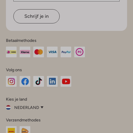
Schrijf je in
Betaalmethodes
Volg ons
Omoda
Omoda
Omoda
Omoda
Omoda
Kies je land
Instagram
Facebook
TikTok
LinkedIn
YouTube
NEDERLAND
Kies
Verzendmethodes
je
Sluit
land