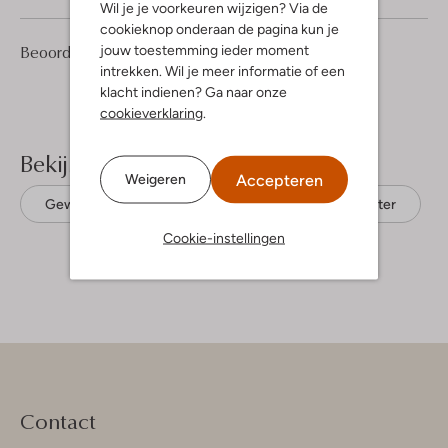
Wil je je voorkeuren wijzigen? Via de
cookieknop onderaan de pagina kun je
1
3
jouw toestemming ieder moment
Beoordelingen
(1)
3
/5
Sterren
intrekken. Wil je meer informatie of een
klacht indienen? Ga naar onze
cookieverklaring
.
Bekijk meer
Accepteren
Weigeren
Gewatteerde jassen
Retour
Polyester
Cookie-instellingen
Contact