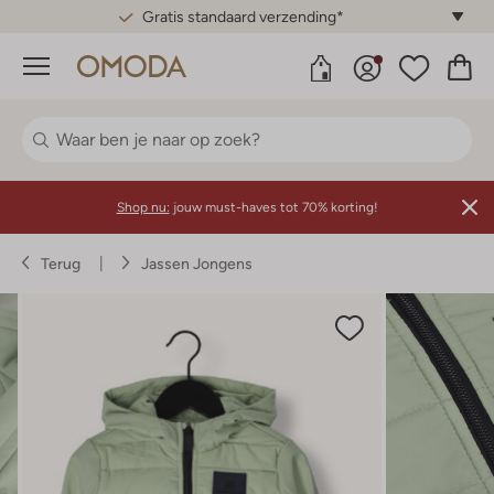
Gratis standaard verzending*
Menu
Shop nu:
jouw must-haves tot 70% korting!
Terug
Jassen Jongens