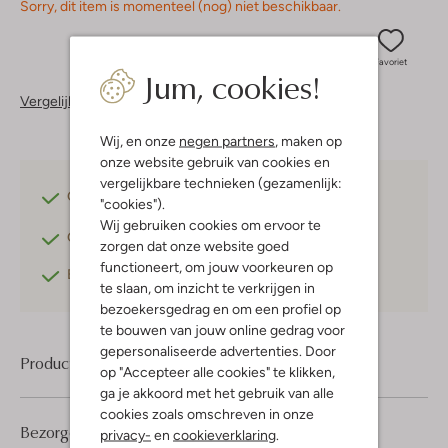
Sorry, dit item is momenteel (nog) niet beschikbaar.
Favoriet
Jum, cookies!
Vergelijkbare items
Wij, en onze
negen partners
, maken op
onze website gebruik van cookies en
vergelijkbare technieken (gezamenlijk:
Gratis verzending
vanaf €75,-
"cookies").
Wij gebruiken cookies om ervoor te
Gratis retourneren
binnen 30 dagen*
zorgen dat onze website goed
functioneert, om jouw voorkeuren op
Betaal achteraf
met Klarna
te slaan, om inzicht te verkrijgen in
bezoekersgedrag en om een profiel op
te bouwen van jouw online gedrag voor
gepersonaliseerde advertenties. Door
Product informatie
op "Accepteer alle cookies" te klikken,
ga je akkoord met het gebruik van alle
cookies zoals omschreven in onze
Bezorgen & retourneren
privacy-
en
cookieverklaring
.