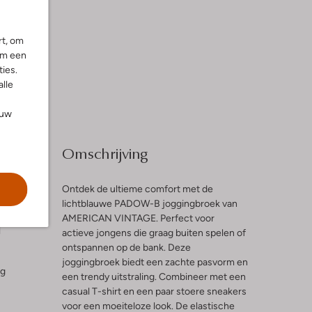
rt, om
om een
ies.
alle
ouw
Omschrijving
Ontdek de ultieme comfort met de
lichtblauwe PADOW-B joggingbroek van
AMERICAN VINTAGE. Perfect voor
l
actieve jongens die graag buiten spelen of
ontspannen op de bank. Deze
joggingbroek biedt een zachte pasvorm en
ng
een trendy uitstraling. Combineer met een
casual T-shirt en een paar stoere sneakers
voor een moeiteloze look. De elastische