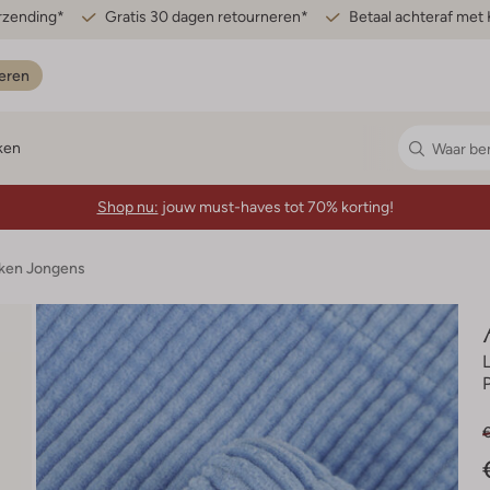
erzending*
Gratis 30 dagen retourneren*
Betaal achteraf met 
eren
ken
Shop nu:
jouw must-haves tot 70% korting!
ken Jongens