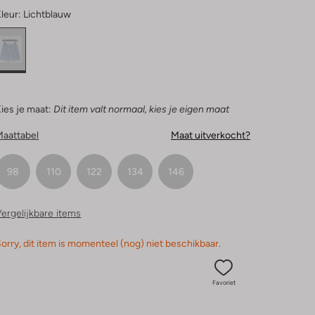
leur:
Lichtblauw
ies je maat:
Dit item valt normaal, kies je eigen maat
Maattabel
Maat uitverkocht?
98
110
122
134
146
ergelijkbare items
orry, dit item is momenteel (nog) niet beschikbaar.
Favoriet