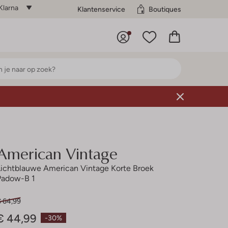
Klarna
Klantenservice
Boutiques
American Vintage
Lichtblauwe American Vintage Korte Broek
Padow-B 1
€ 64,99
€ 44,99
-30%