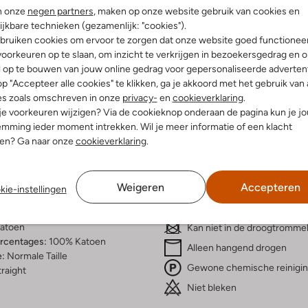
n onze
negen partners
, maken op onze website gebruik van cookies en
ijkbare technieken (gezamenlijk: "cookies").
bruiken cookies om ervoor te zorgen dat onze website goed functionee
oorkeuren op te slaan, om inzicht te verkrijgen in bezoekersgedrag en 
l op te bouwen van jouw online gedrag voor gepersonaliseerde advertent
Bezorgen & retourneren
p "Accepteer alle cookies" te klikken, ga je akkoord met het gebruik van 
es zoals omschreven in onze
privacy-
en
cookieverklaring
.
 je voorkeuren wijzigen? Via de cookieknop onderaan de pagina kun je j
mming ieder moment intrekken. Wil je meer informatie of een klacht
nen? Ga naar onze
cookieverklaring
.
elling & Pasvorm
Wasvoorschriften
tblauw
Weigeren
Accepteren
Beperkt wassen op 30 °C
kie-instellingen
ekleurd
Strijken op maximaal 150 °C
fen
atoen
Kan niet in de droogtromme
ercentages:
100% Katoen
Alleen hangend drogen
e:
Normale Taille
Gewone chemische reinigi
raight
Niet bleken