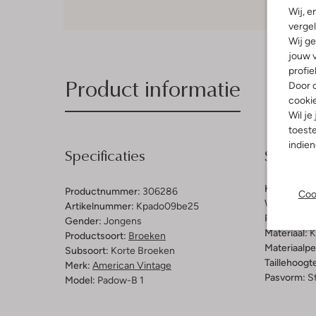
Wij, e
vergel
Wij ge
jouw v
profie
Product informatie
Door o
cooki
Wil je
toeste
indie
Specificaties
Samenst
Kleur:
Lich
Productnummer:
306286
Coo
Wassing:
G
Artikelnummer:
Kpado09be25
Patroon:
Ef
Gender:
Jongens
Materiaal:
K
Productsoort:
Broeken
Materiaalp
Subsoort:
Korte Broeken
Taillehoogt
Merk:
American Vintage
Pasvorm:
St
Model:
Padow-B 1