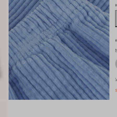
K
K
V
S