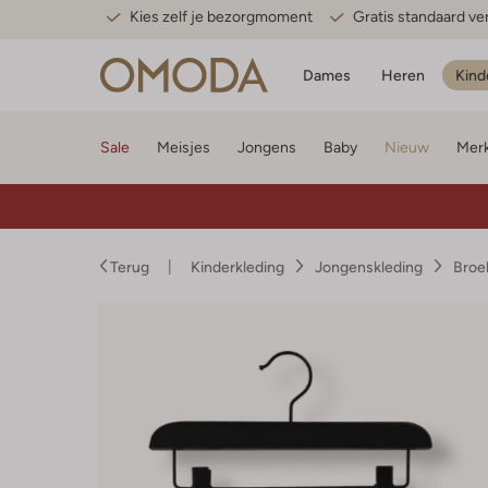
Kies zelf je bezorgmoment
Gratis standaard v
Dames
Heren
Kind
Sale
Meisjes
Jongens
Baby
Nieuw
Mer
Terug
Kinderkleding
Jongenskleding
Broe