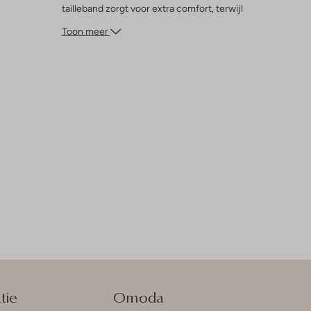
tailleband zorgt voor extra comfort, terwijl
de subtiele kleur gemakkelijk te matchen
Toon meer
is met andere kledingstukken. Ideaal voor
een dagje in het park of een relaxte
middag thuis. Voeg een hoodie toe voor de
koelere dagen en je bent klaar voor elk
avontuur.
tie
Omoda