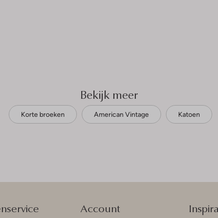
Bekijk meer
Korte broeken
American Vintage
Katoen
enservice
Account
Inspira