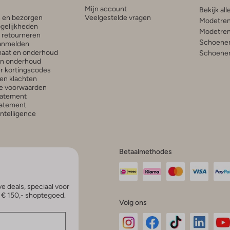
Mijn account
Bekijk all
n en bezorgen
Veelgestelde vragen
Modetren
gelijkheden
Modetren
n retourneren
Schoenen
anmelden
aat en onderhoud
Schoenen
en onderhoud
r kortingscodes
en klachten
e voorwaarden
tatement
atement
 Intelligence
Betaalmethodes
e deals, speciaal voor
p € 150,- shoptegoed.
Volg ons