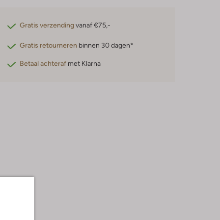
Gratis verzending
vanaf €75,-
Gratis retourneren
binnen 30 dagen*
Betaal achteraf
met Klarna