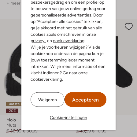
bezoekersgedrag en om een profiel op
+ meer kleuren
te bouwen van jouw online gedrag voor
gepersonaliseerde advertenties. Door
op "Accepteer alle cookies" te klikken,
ga je akkoord met het gebruik van alle
cookies zoals omschreven in onze
privacy-
en
cookieverklaring
.
Wil je je voorkeuren wijzigen? Via de
cookieknop onderaan de pagina kun je
jouw toestemming ieder moment
intrekken. Wil je meer informatie of een
klacht indienen? Ga naar onze
cookieverklaring
.
Accepteren
Weigeren
Laatste maten
Laatste maten
-20%
-40%
Cookie-instellingen
Molo
Les Deux
Muts
Sokken
€ 38,99
€ 30,99
€ 18,99
€ 10,99