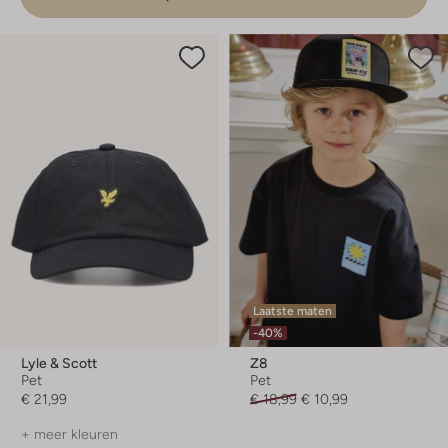
Laatste maten
-40%
Lyle & Scott
Z8
Pet
Pet
€ 21,99
€ 18,99
€ 10,99
+ meer kleuren