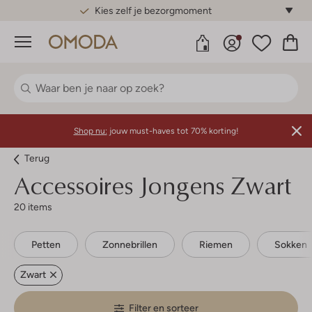
Gratis standaard verzending*
Menu
Shop nu:
jouw must-haves tot 70% korting!
Terug
Accessoires Jongens Zwart
20 items
Petten
Zonnebrillen
Riemen
Sokken
Zwart
Filter en sorteer