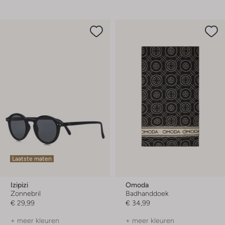
Laatste maten
Izipizi
Omoda
Zonnebril
Badhanddoek
€ 29,99
€ 34,99
+ meer kleuren
+ meer kleuren