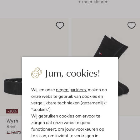
+ meer kleuren
Jum, cookies!
Wij, en onze
negen partners
, maken op
onze website gebruik van cookies en
vergelijkbare technieken (gezamenlijk:
"cookies").
-30%
Wij gebruiken cookies om ervoor te
Wysh
Tommy Hilfiger
zorgen dat onze website goed
Riem
Sokken
functioneert, om jouw voorkeuren op
€ 12,95
€ 8,95
€ 8,99
te slaan, om inzicht te verkrijgen in