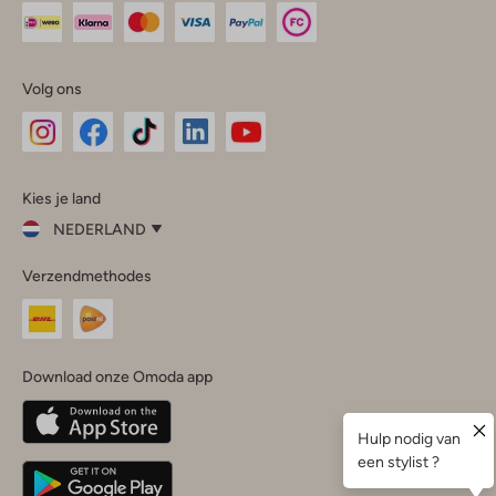
Volg ons
Omoda
Omoda
Omoda
Omoda
Omoda
Kies je land
Instagram
Facebook
TikTok
LinkedIn
YouTube
NEDERLAND
Kies
Verzendmethodes
je
Sluit
land
Nederland
België
(Nederlands)
Download onze Omoda app
Belgique
(Français)
Deutschland