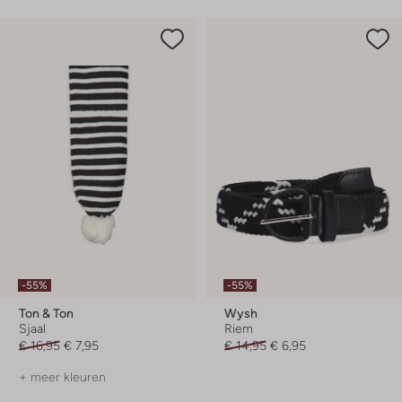
-55%
-55%
Ton & Ton
Wysh
Sjaal
Riem
€ 16,95
€ 7,95
€ 14,95
€ 6,95
+ meer kleuren