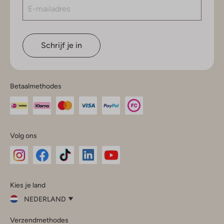
Schrijf je in
Betaalmethodes
Volg ons
Omoda
Omoda
Omoda
Omoda
Omoda
Kies je land
Instagram
Facebook
TikTok
LinkedIn
YouTube
NEDERLAND
Kies
Verzendmethodes
je