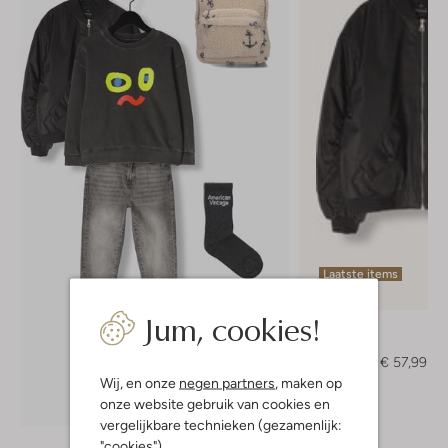
Laatste items
-60%
Jum, cookies!
Nik & Nik
Jack
€ 144,99
€ 57,99
Wij, en onze
negen partners
, maken op
onze website gebruik van cookies en
Ontdek de look
vergelijkbare technieken (gezamenlijk:
"cookies").