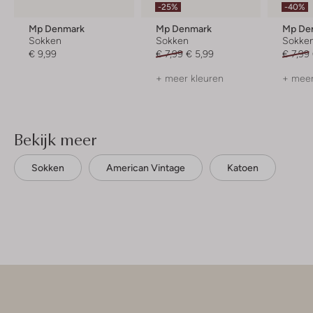
-25%
-40%
Mp Denmark
Mp Denmark
Mp De
Sokken
Sokken
Sokke
€ 9,99
€ 7,99
€ 5,99
€ 7,99
+ meer kleuren
+ meer
Bekijk meer
Sokken
American Vintage
Katoen