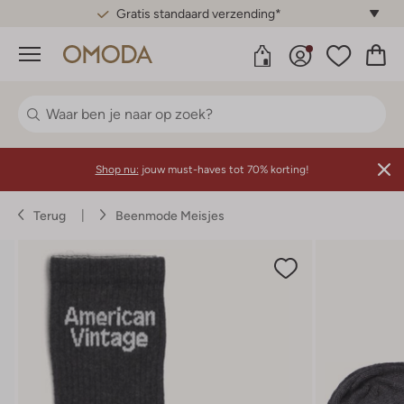
Gratis standaard verzending*
Menu
Shop nu:
jouw must-haves tot 70% korting!
Terug
Beenmode Meisjes