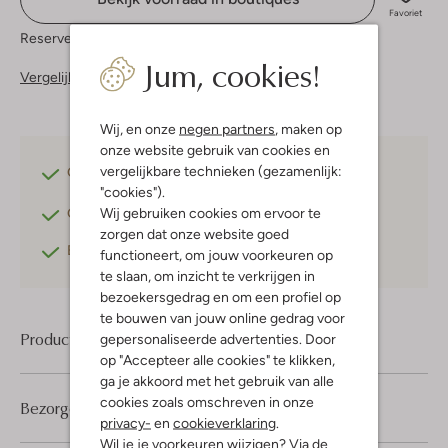
Favoriet
Reserveer direct in een van onze 37 boutiques
Jum, cookies!
Vergelijkbare items
Wij, en onze
negen partners
, maken op
onze website gebruik van cookies en
vergelijkbare technieken (gezamenlijk:
Gratis verzending
vanaf €75,-
"cookies").
Wij gebruiken cookies om ervoor te
Gratis retourneren
binnen 30 dagen*
zorgen dat onze website goed
Betaal achteraf
met Klarna
functioneert, om jouw voorkeuren op
te slaan, om inzicht te verkrijgen in
bezoekersgedrag en om een profiel op
te bouwen van jouw online gedrag voor
Product informatie
gepersonaliseerde advertenties. Door
op "Accepteer alle cookies" te klikken,
ga je akkoord met het gebruik van alle
cookies zoals omschreven in onze
Bezorgen & retourneren
privacy-
en
cookieverklaring
.
Wil je je voorkeuren wijzigen? Via de