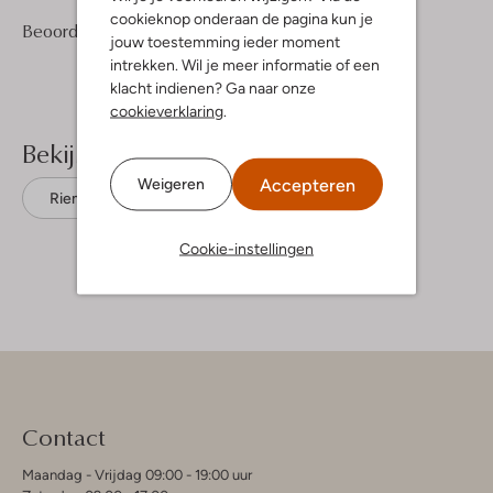
cookieknop onderaan de pagina kun je
2
3
Beoordelingen
(2)
3
/5
jouw toestemming ieder moment
Sterren
intrekken. Wil je meer informatie of een
klacht indienen? Ga naar onze
cookieverklaring
.
Bekijk meer
Accepteren
Weigeren
Riemen
Wysh
Textiel
Cookie-instellingen
Contact
Maandag - Vrijdag 09:00 - 19:00 uur