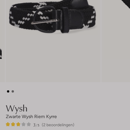
Wysh
Zwarte Wysh Riem Kyrre
3
2
3
/5
(2 beoordelingen)