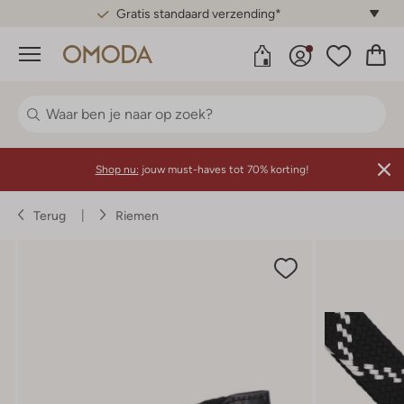
Gratis standaard verzending*
Menu
Shop nu:
jouw must-haves tot 70% korting!
Terug
Riemen