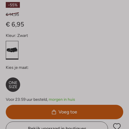
Sterren
-55%
€ 14,95
€ 6,95
Kleur:
Zwart
Kies je maat:
ONE
SIZE
Voor 23:59 uur besteld,
morgen in huis
Voeg toe
Bekijk voorraad in boutiques