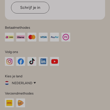
Schrijf je in
Betaalmethodes
Volg ons
Omoda
Omoda
Omoda
Omoda
Omoda
Kies je land
Instagram
Facebook
TikTok
LinkedIn
YouTube
NEDERLAND
Kies
Verzendmethodes
je
Sluit
land
Nederland