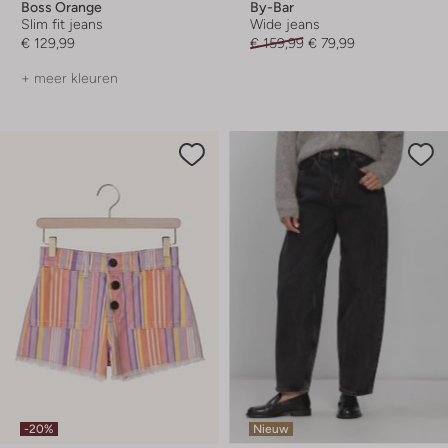
Boss Orange
By-Bar
Slim fit jeans
Wide jeans
€ 129,99
€ 159,99
€ 79,99
+ meer kleuren
-20%
Nieuw