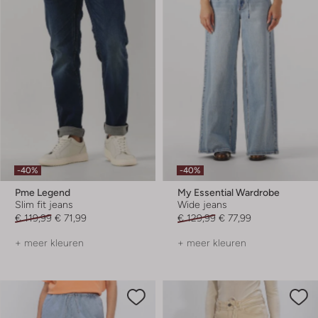
-40%
-40%
Pme Legend
My Essential Wardrobe
Slim fit jeans
Wide jeans
€ 119,99
€ 71,99
€ 129,99
€ 77,99
+ meer kleuren
+ meer kleuren