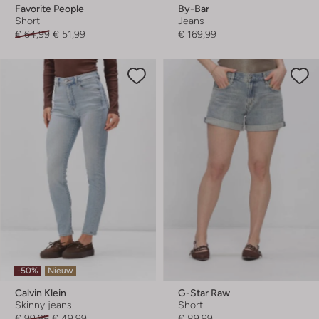
Favorite People
By-Bar
Short
Jeans
€ 64,99
€ 51,99
€ 169,99
-50%
Nieuw
Calvin Klein
G-Star Raw
Skinny jeans
Short
€ 99,99
€ 49,99
€ 89,99