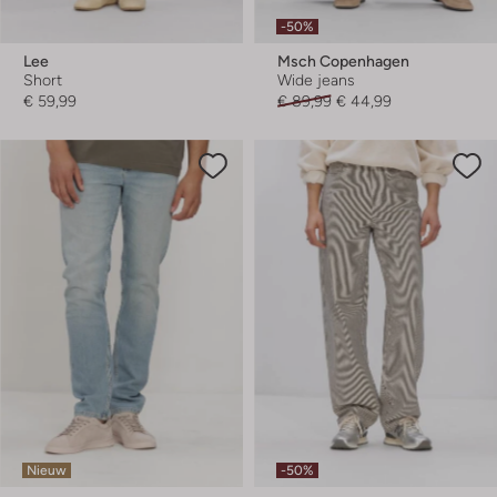
-50%
Lee
Msch Copenhagen
Short
Wide jeans
€ 59,99
€ 89,99
€ 44,99
Nieuw
-50%