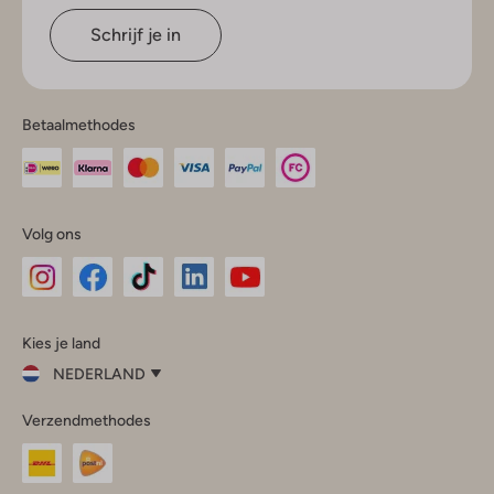
Schrijf je in
Betaalmethodes
Volg ons
Omoda
Omoda
Omoda
Omoda
Omoda
Kies je land
Instagram
Facebook
TikTok
LinkedIn
YouTube
NEDERLAND
Kies
Verzendmethodes
je
Sluit
land
Nederland