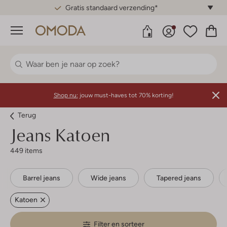
Gratis standaard verzending*
Menu
Shop nu:
jouw must-haves tot 70% korting!
Terug
Jeans Katoen
449 items
Barrel jeans
Wide jeans
Tapered jeans
Katoen
Filter en sorteer