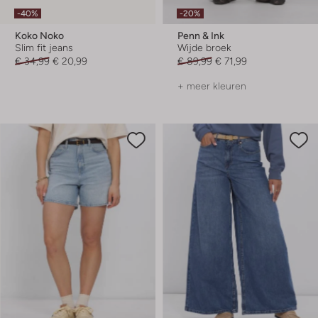
-40%
-20%
Koko Noko
Penn & Ink
Slim fit jeans
Wijde broek
€ 34,99
€ 20,99
€ 89,99
€ 71,99
+ meer kleuren