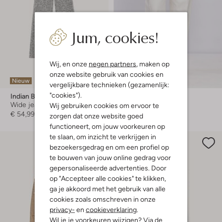
Jum, cookies!
Wij, en onze
negen partners
, maken op
onze website gebruik van cookies en
Nieuw
-20%
vergelijkbare technieken (gezamenlijk:
"cookies").
Indian Blue Jeans
Co'couture
Wide jeans
Wide jeans
Wij gebruiken cookies om ervoor te
€ 54,99
€ 129,99
€ 103,99
zorgen dat onze website goed
functioneert, om jouw voorkeuren op
te slaan, om inzicht te verkrijgen in
bezoekersgedrag en om een profiel op
te bouwen van jouw online gedrag voor
gepersonaliseerde advertenties. Door
op "Accepteer alle cookies" te klikken,
ga je akkoord met het gebruik van alle
cookies zoals omschreven in onze
privacy-
en
cookieverklaring
.
Wil je je voorkeuren wijzigen? Via de