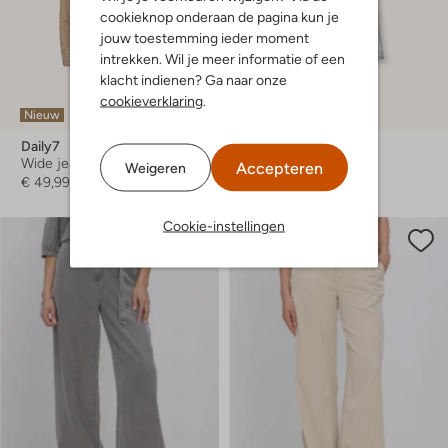
cookieknop onderaan de pagina kun je
jouw toestemming ieder moment
intrekken. Wil je meer informatie of een
klacht indienen? Ga naar onze
cookieverklaring
.
Nieuw
-40%
Daily7
Daily7
Wide jeans
Wide jeans
Accepteren
Weigeren
€ 49,99
€ 49,99
€ 29,99
Cookie-instellingen