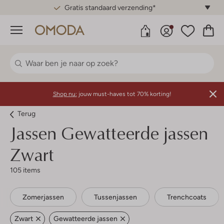
Gratis standaard verzending*
Menu
Shop nu:
jouw must-haves tot 70% korting!
Terug
Jassen Gewatteerde jassen
Zwart
105 items
Zomerjassen
Tussenjassen
Trenchcoats
Zwart
Gewatteerde jassen