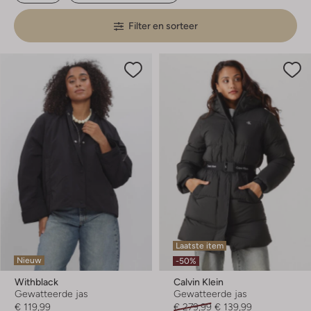
Filter en sorteer
Laatste item
Nieuw
-50%
Withblack
Calvin Klein
Gewatteerde jas
Gewatteerde jas
€ 119,99
€ 279,99
€ 139,99