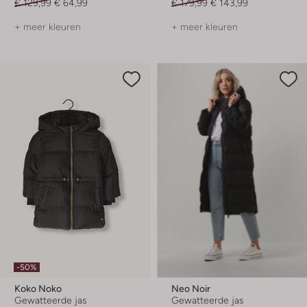
€ 129,99
€ 64,99
€ 179,99
€ 143,99
+ meer kleuren
+ meer kleuren
-50%
Koko Noko
Neo Noir
Gewatteerde jas
Gewatteerde jas