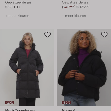
Gewatteerde jas
Gewatteerde jas
€ 280,00
€ 219,99
€ 175,99
+ meer kleuren
+ meer kleuren
-20%
-50%
Msch Copenhagen
Notre-V