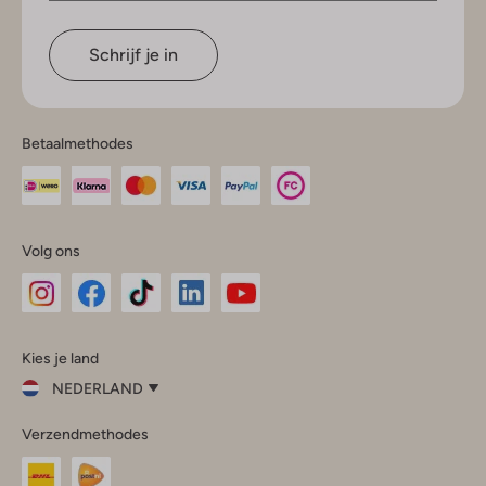
Schrijf je in
Betaalmethodes
Volg ons
Omoda
Omoda
Omoda
Omoda
Omoda
Kies je land
Instagram
Facebook
TikTok
LinkedIn
YouTube
NEDERLAND
Kies
Verzendmethodes
je
Sluit
land