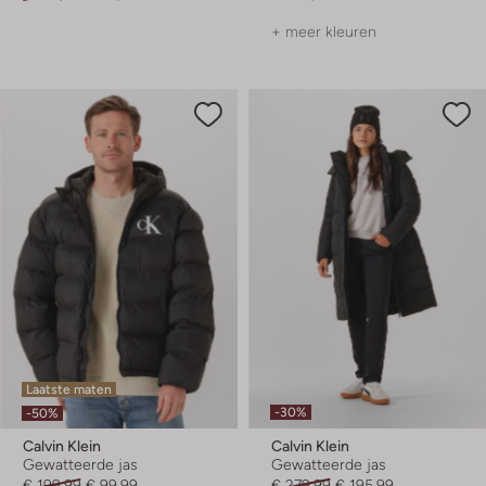
+ meer kleuren
Laatste maten
-30%
-50%
Calvin Klein
Calvin Klein
Gewatteerde jas
Gewatteerde jas
€ 199,99
€ 99,99
€ 279,99
€ 195,99