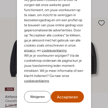
zorgen dat onze website goed
+ meer kleuren
functioneert, om jouw voorkeuren op
te slaan, om inzicht te verkrijgen in
bezoekersgedrag en om een profiel op
te bouwen van jouw online gedrag voor
gepersonaliseerde advertenties. Door
op "Accepteer alle cookies" te klikken,
ga je akkoord met het gebruik van alle
cookies zoals omschreven in onze
privacy-
en
cookieverklaring
.
Wil je je voorkeuren wijzigen? Via de
cookieknop onderaan de pagina kun je
jouw toestemming ieder moment
intrekken. Wil je meer informatie of een
klacht indienen? Ga naar onze
cookieverklaring
.
-50%
-50%
Accepteren
Weigeren
Airforce
Like Flo
Gewatteerde jas
Gewatteerde jas
€ 199,99
€ 99,99
€ 99,99
€ 49,99