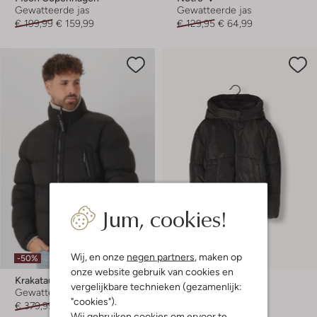
Gewatteerde jas
Gewatteerde jas
€ 199,99
€ 159,99
€ 129,95
€ 64,99
Jum, cookies!
Wij, en onze
negen partners
, maken op
-50%
-50%
onze website gebruik van cookies en
Krakatau
Cars Jeans
vergelijkbare technieken (gezamenlijk:
Gewatteerde jas
Gewatteerde jas
"cookies").
€ 379,99
€ 189,99
€ 79,99
€ 39,99
Wij gebruiken cookies om ervoor te