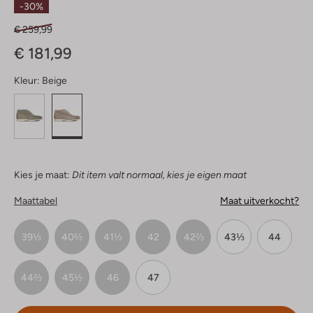
-30%
€ 259,99
€ 181,99
Kleur:
Beige
Kies je maat:
Dit item valt normaal, kies je eigen maat
Maattabel
Maat uitverkocht?
39⅓
40⅔
41⅓
42
42⅔
43⅓
44
44⅔
45⅓
46
47