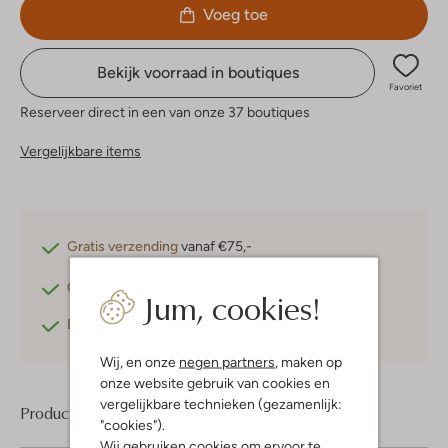
Voeg toe
Bekijk voorraad in boutiques
Favoriet
Reserveer direct in een van onze 37 boutiques
Vergelijkbare items
Gratis verzending
vanaf €75,-
Gratis retourneren
binnen 30 dagen*
Jum, cookies!
Betaal achteraf
met Klarna
Wij, en onze
negen partners
, maken op
onze website gebruik van cookies en
vergelijkbare technieken (gezamenlijk:
Product informatie
"cookies").
Wij gebruiken cookies om ervoor te