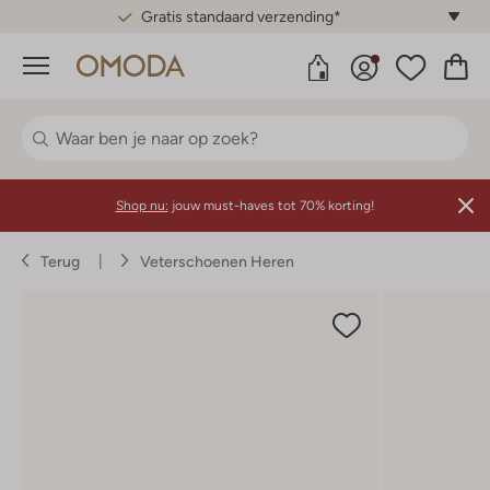
Gratis standaard verzending*
Menu
Shop nu:
jouw must-haves tot 70% korting!
Terug
Veterschoenen Heren