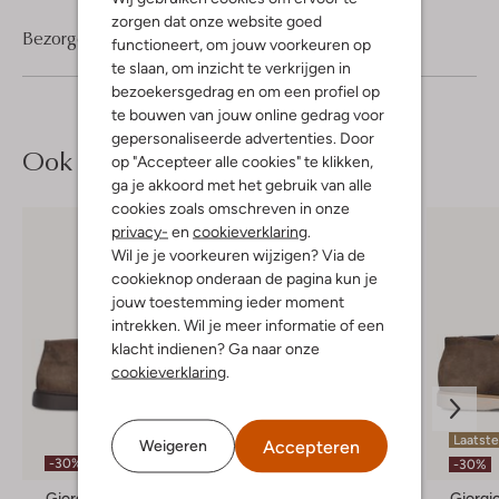
zorgen dat onze website goed
Bezorgen & retourneren
functioneert, om jouw voorkeuren op
te slaan, om inzicht te verkrijgen in
bezoekersgedrag en om een profiel op
te bouwen van jouw online gedrag voor
gepersonaliseerde advertenties. Door
Ook iets voor jou?
op "Accepteer alle cookies" te klikken,
ga je akkoord met het gebruik van alle
cookies zoals omschreven in onze
privacy-
en
cookieverklaring
.
Wil je je voorkeuren wijzigen? Via de
cookieknop onderaan de pagina kun je
jouw toestemming ieder moment
intrekken. Wil je meer informatie of een
klacht indienen? Ga naar onze
cookieverklaring
.
Laatste
Accepteren
Weigeren
-30%
-30%
-30%
Giorgio
Mazzeltov
Giorgi