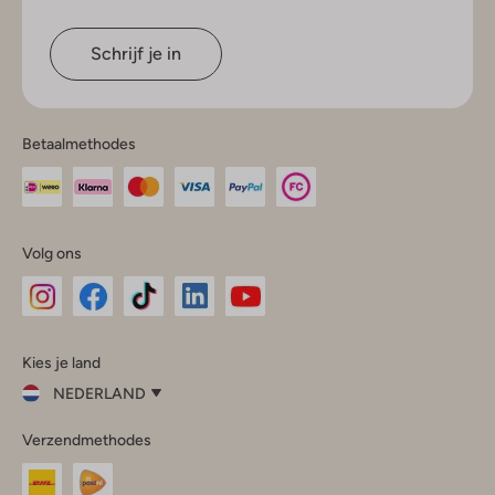
Schrijf je in
Betaalmethodes
Volg ons
Omoda
Omoda
Omoda
Omoda
Omoda
Kies je land
Instagram
Facebook
TikTok
LinkedIn
YouTube
NEDERLAND
Kies
Verzendmethodes
je
Sluit
land
Nederland