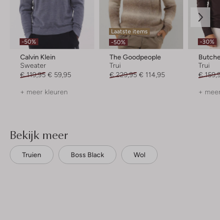
Laatste items
-50%
-30%
-50%
Calvin Klein
The Goodpeople
Butche
Sweater
Trui
Trui
€ 119,95
€ 59,95
€ 229,95
€ 114,95
€ 159,
+ meer kleuren
+ meer
Bekijk meer
Truien
Boss Black
Wol