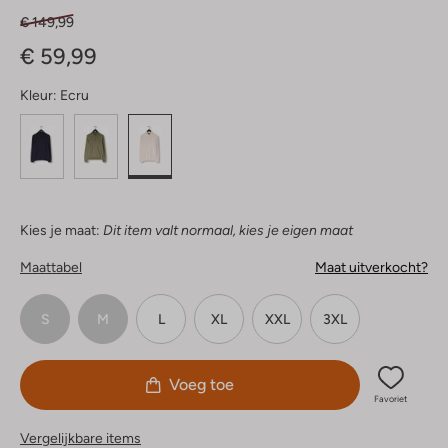
€ 149,99
€ 59,99
Kleur:
Ecru
Kies je maat:
Dit item valt normaal, kies je eigen maat
Maattabel
Maat uitverkocht?
S
M
L
XL
XXL
3XL
Voeg toe
Favoriet
Vergelijkbare items