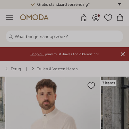
Gratis standaard verzending*
Menu
Shop nu:
jouw must-haves tot 70% korting!
Terug
Truien & Vesten Heren
3 items