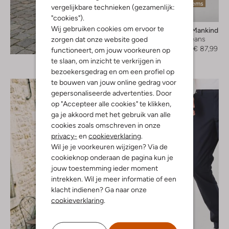
Laatste items
vergelijkbare technieken (gezamenlijk:
-60%
"cookies").
Wij gebruiken cookies om ervoor te
7 For All Mankind
Slim fit jeans
zorgen dat onze website goed
Ontdek de look
€ 219,99
€ 87,99
functioneert, om jouw voorkeuren op
te slaan, om inzicht te verkrijgen in
bezoekersgedrag en om een profiel op
te bouwen van jouw online gedrag voor
gepersonaliseerde advertenties. Door
op "Accepteer alle cookies" te klikken,
ga je akkoord met het gebruik van alle
cookies zoals omschreven in onze
privacy-
en
cookieverklaring
.
Wil je je voorkeuren wijzigen? Via de
cookieknop onderaan de pagina kun je
jouw toestemming ieder moment
intrekken. Wil je meer informatie of een
klacht indienen? Ga naar onze
cookieverklaring
.