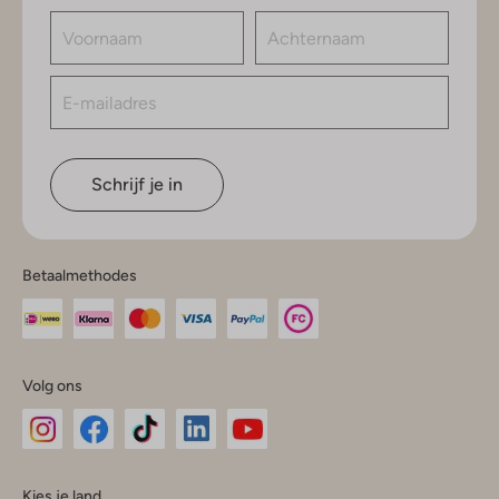
Schrijf je in
Betaalmethodes
Volg ons
Omoda
Omoda
Omoda
Omoda
Omoda
Kies je land