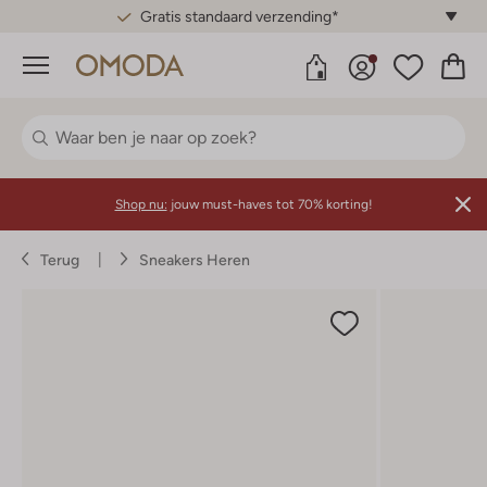
Gratis standaard verzending*
Menu
Shop nu:
jouw must-haves tot 70% korting!
Terug
Sneakers Heren