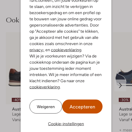
functioneert, om jouw voorkeuren op
te slaan, om inzicht te verkrijgen in
bezoekersgedrag en om een profiel op
Ook iets voor jou?
te bouwen van jouw online gedrag voor
gepersonaliseerde advertenties. Door
op "Accepteer alle cookies" te klikken,
ga je akkoord met het gebruik van alle
cookies zoals omschreven in onze
privacy-
en
cookieverklaring
.
Wil je je voorkeuren wijzigen? Via de
cookieknop onderaan de pagina kun je
jouw toestemming ieder moment
intrekken. Wil je meer informatie of een
klacht indienen? Ga naar onze
cookieverklaring
.
-40%
-30%
-30%
Accepteren
Weigeren
Australian
Australian
Austra
Lage sneakers
Lage sneakers
Lage s
Vanaf
€ 83,99
€ 149,99
€ 104,99
Vanaf
Cookie-instellingen
+ meer kleuren
+ meer