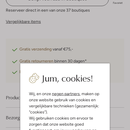
Favoriet
Reserveer direct in een van onze 37 boutiques
Vergelijkbare items
Gratis verzending
vanaf €75,-
Gratis retourneren
binnen 30 dagen*
Betaal achteraf
met Klarna
Jum, cookies!
Wij, en onze
negen partners
, maken op
Product informatie
onze website gebruik van cookies en
vergelijkbare technieken (gezamenlijk:
"cookies").
Bezorgen & retourneren
Wij gebruiken cookies om ervoor te
zorgen dat onze website goed