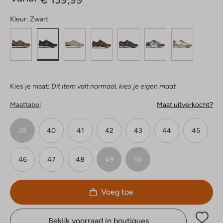
Kleur:
Zwart
Kies je maat:
Dit item valt normaal, kies je eigen maat
Maattabel
Maat uitverkocht?
39
40
41
42
43
44
45
46
47
48
49
50
Voeg toe
Bekijk voorraad in boutiques