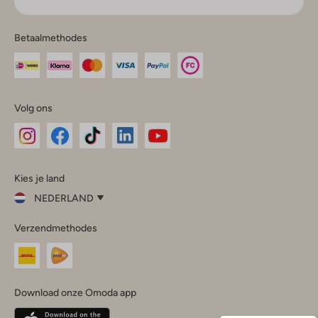
Betaalmethodes
Volg ons
Omoda
Omoda
Omoda
Omoda
Omoda
Kies je land
Instagram
Facebook
TikTok
LinkedIn
YouTube
NEDERLAND
Kies
Verzendmethodes
je
Sluit
land
Nederland
België
(Nederlands)
Download onze Omoda app
Belgique
(Français)