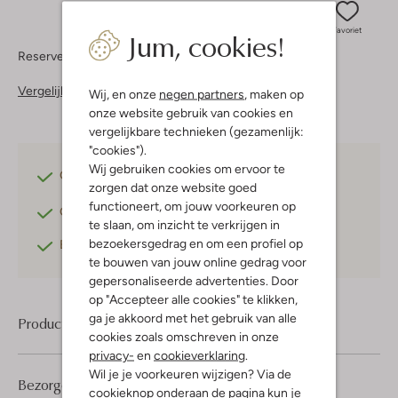
Jum, cookies!
Favoriet
Reserveer direct in een van onze 37 boutiques
Vergelijkbare items
Wij, en onze
negen partners
, maken op
onze website gebruik van cookies en
vergelijkbare technieken (gezamenlijk:
"cookies").
Wij gebruiken cookies om ervoor te
Gratis verzending
vanaf €75,-
zorgen dat onze website goed
functioneert, om jouw voorkeuren op
Gratis retourneren
binnen 30 dagen*
te slaan, om inzicht te verkrijgen in
bezoekersgedrag en om een profiel op
Betaal achteraf
met Klarna
te bouwen van jouw online gedrag voor
gepersonaliseerde advertenties. Door
op "Accepteer alle cookies" te klikken,
ga je akkoord met het gebruik van alle
Product informatie
cookies zoals omschreven in onze
privacy-
en
cookieverklaring
.
Wil je je voorkeuren wijzigen? Via de
Bezorgen & retourneren
cookieknop onderaan de pagina kun je