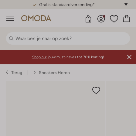
Gratis standaard verzending*
Menu
Shop nu:
jouw must-haves tot 70% korting!
Terug
Sneakers Heren