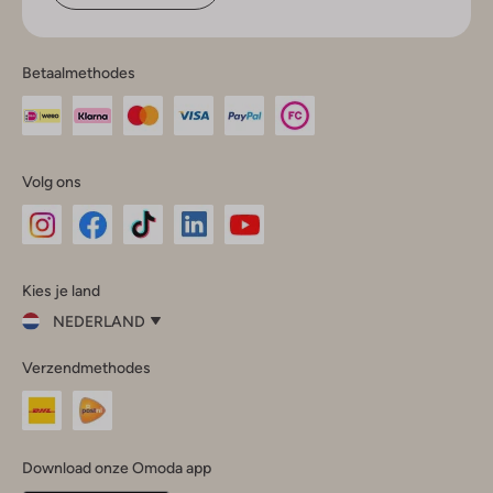
Betaalmethodes
Volg ons
Omoda
Omoda
Omoda
Omoda
Omoda
Kies je land
Instagram
Facebook
TikTok
LinkedIn
YouTube
NEDERLAND
Kies
Verzendmethodes
je
Sluit
land
Nederland
België
(Nederlands)
Download onze Omoda app
Belgique
(Français)