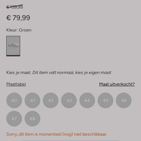
€ 159,95
€ 79,99
Kleur:
Groen
Kies je maat:
Dit item valt normaal, kies je eigen maat
Maattabel
Maat uitverkocht?
40
41
42
43
44
45
46
47
48
Sorry, dit item is momenteel (nog) niet beschikbaar.