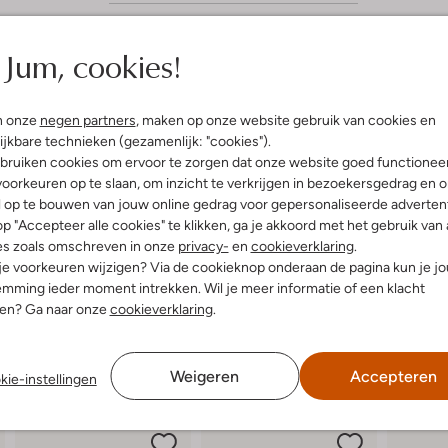
Jum, cookies!
(5)
l 2024
door Muisjes
n onze
negen partners
, maken op onze website gebruik van cookies en
ijkbare technieken (gezamenlijk: "cookies").
bruiken cookies om ervoor te zorgen dat onze website goed functionee
oorkeuren op te slaan, om inzicht te verkrijgen in bezoekersgedrag en 
ijd zit dit merk perfect. Val
 maat
l op te bouwen van jouw online gedrag voor gepersonaliseerde advertent
p "Accepteer alle cookies" te klikken, ga je akkoord met het gebruik van 
es zoals omschreven in onze
privacy-
en
cookieverklaring
.
 je voorkeuren wijzigen? Via de cookieknop onderaan de pagina kun je j
mming ieder moment intrekken. Wil je meer informatie of een klacht
nen? Ga naar onze
cookieverklaring
.
Weigeren
Accepteren
kie-instellingen