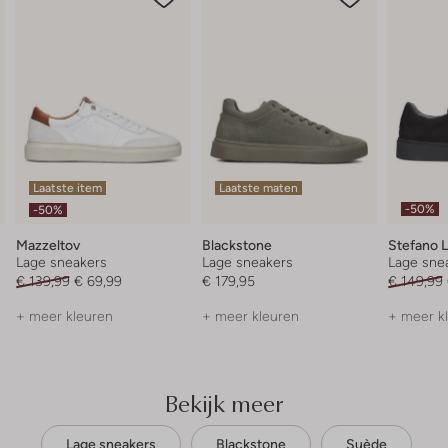
Laatste item
Laatste maten
-50%
-50%
Mazzeltov
Blackstone
Stefano 
Lage sneakers
Lage sneakers
Lage sne
€ 139,99
€ 69,99
€ 179,95
€ 149,99
+ meer kleuren
+ meer kleuren
+ meer k
Bekijk meer
Lage sneakers
Blackstone
Suède