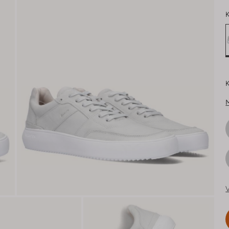
K
K
V