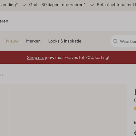
erzending*
Gratis 30 dagen retourneren*
Betaal achteraf met 
eren
Nieuw
Merken
Looks & inspiratie
Shop nu:
jouw must-haves tot 70% korting!
en