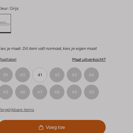
leur:
Grijs
ies je maat:
Dit item valt normaal, kies je eigen maat
Maattabel
Maat uitverkocht?
39
40
41
42
43
44
45
46
47
48
49
50
ergelijkbare items
Voeg toe