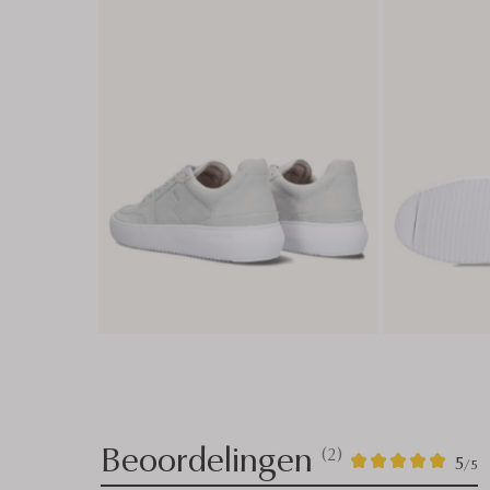
Beoordelingen
(2)
2
5
5
/5