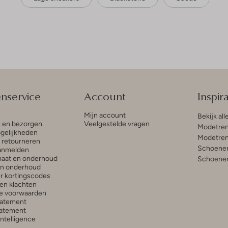
enservice
Account
Inspira
Mijn account
Bekijk all
n en bezorgen
Veelgestelde vragen
Modetren
gelijkheden
Modetren
n retourneren
Schoenen
anmelden
aat en onderhoud
Schoenen
en onderhoud
r kortingscodes
en klachten
e voorwaarden
tatement
atement
 Intelligence