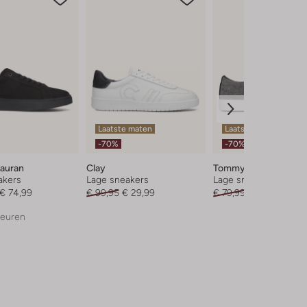
Laatste maten
Laatste item
-70%
-70%
Lauran
Clay
Tommy Hilfiger
akers
Lage sneakers
Lage sneakers
€ 74,99
€ 99,95
€ 29,99
€ 79,99
€ 23,99
leuren