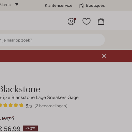
Klarna
Klantenservice
Boutiques
Blackstone
Grijze Blackstone Lage Sneakers Gage
5
2
5
/5
(2 beoordelingen)
Sterren
€ 189,99
€ 56,99
-70%